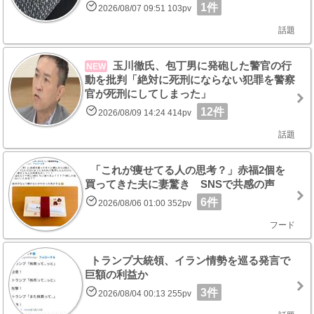
1件
2026/08/07 09:51 103pv
話題
玉川徹氏、包丁男に発砲した警官の行
NEW
動を批判「絶対に死刑にならない犯罪を警察
官が死刑にしてしまった」
12件
2026/08/09 14:24 414pv
話題
「これが痩せてる人の思考？」赤福2個を
買ってきた夫に妻驚き SNSで共感の声
6件
2026/08/06 01:00 352pv
フード
トランプ大統領、イラン情勢を巡る発言で
巨額の利益か
3件
2026/08/04 00:13 255pv