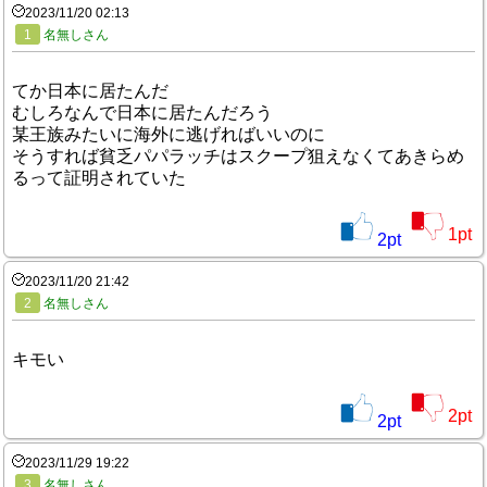
2023/11/20 02:13
1
名無しさん
てか日本に居たんだ
むしろなんで日本に居たんだろう
某王族みたいに海外に逃げればいいのに
そうすれば貧乏パパラッチはスクープ狙えなくてあきらめ
るって証明されていた
1
pt
2
pt
2023/11/20 21:42
2
名無しさん
キモい
2
pt
2
pt
2023/11/29 19:22
3
名無しさん