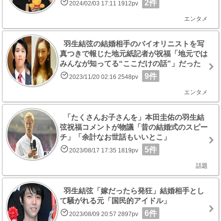
2件
2024/02/03 17:11 1912pv
エンタメ
羽生結弦の結婚相手のバイオリニストを写
真つきで報じた地元紙記者が祝福「地元では
みんなが知ってる“ここだけの話”」だった
9件
2023/11/20 02:16 2548pv
エンタメ
「たくさんお子さんを」本田圭佑の羽生結
弦祝福コメントが物議「昔の結婚式のスピー
チ」「余計なお世話もいいとこ」
5件
2023/08/17 17:35 1819pv
話題
羽生結弦「嫁だったら発狂」結婚相手とし
て騒がれる元「国民的アイドル」
6件
2023/08/09 20:57 2897pv