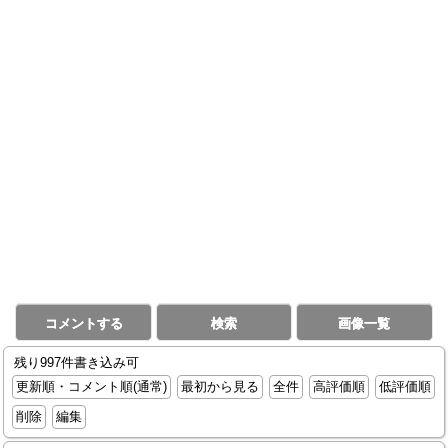
コメントする
検索
画像一覧
残り997件書き込み可
更新順・コメント順(通常)
最初から見る
全件
高評価順
低評価順
削除
編集