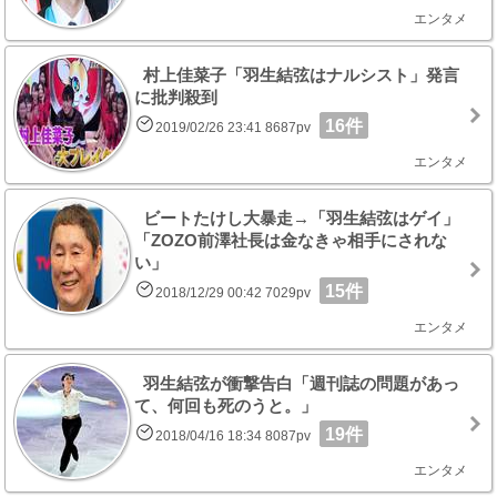
エンタメ
村上佳菜子「羽生結弦はナルシスト」発言
に批判殺到
16件
2019/02/26 23:41 8687pv
エンタメ
ビートたけし大暴走→「羽生結弦はゲイ」
「ZOZO前澤社長は金なきゃ相手にされな
い」
15件
2018/12/29 00:42 7029pv
エンタメ
羽生結弦が衝撃告白「週刊誌の問題があっ
て、何回も死のうと。」
19件
2018/04/16 18:34 8087pv
エンタメ