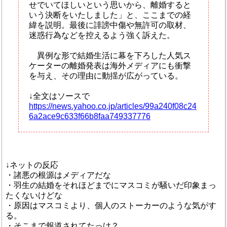
せでいてほしいという思いから、離婚すると
いう決断をいたしました」と、ここまでの経
緯を説明。最後に誹謗中傷や無許可の取材、
迷惑行為などを控えるよう強く訴えた。
異例な形で結婚生活に幕を下ろした人気ス
ケーターの離婚発表は海外メディアにも衝撃
を与え、その理由に動揺が広がっている。
↓全文はソースで
https://news.yahoo.co.jp/articles/99a240f08c24
6a2ace9c633f66b8faa749337776
↓ネットの反応
・諸悪の根源はメディアだな
・羽生の結婚をそれほどまでにマスコミが騒いだ印象まっ
たくないけどな
・原因はマスコミより、個人のストーカーのような気がす
る。
・そこまで報道されてたっけ？