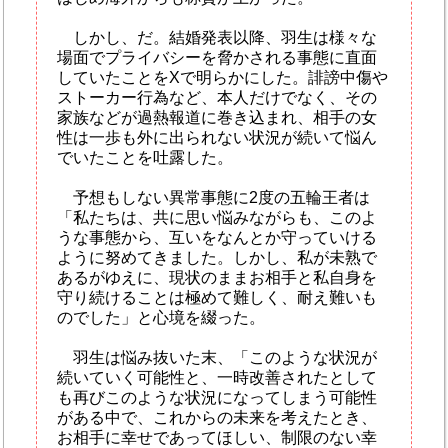
しかし、だ。結婚発表以降、羽生は様々な
場面でプライバシーを脅かされる事態に直面
していたことをXで明らかにした。誹謗中傷や
ストーカー行為など、本人だけでなく、その
家族などが過熱報道に巻き込まれ、相手の女
性は一歩も外に出られない状況が続いて悩ん
でいたことを吐露した。
予想もしない異常事態に2度の五輪王者は
「私たちは、共に思い悩みながらも、このよ
うな事態から、互いをなんとか守っていける
ように努めてきました。しかし、私が未熟で
あるがゆえに、現状のままお相手と私自身を
守り続けることは極めて難しく、耐え難いも
のでした」と心境を綴った。
羽生は悩み抜いた末、「このような状況が
続いていく可能性と、一時改善されたとして
も再びこのような状況になってしまう可能性
がある中で、これからの未来を考えたとき、
お相手に幸せであってほしい、制限のない幸