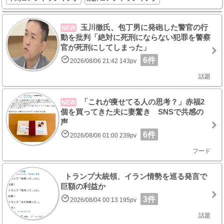
玉川徹氏、包丁男に発砲した警官の行
NEW
動を批判「絶対に死刑にならない犯罪を警察
官が死刑にしてしまった」
6件
2026/08/06 21:42 143pv
話題
「これが痩せてる人の思考？」赤福2
NEW
個を買ってきた夫に妻驚き SNSで共感の
声
6件
2026/08/06 01:00 239pv
フード
トランプ大統領、イラン情勢を巡る発言で
巨額の利益か
3件
2026/08/04 00:13 195pv
話題