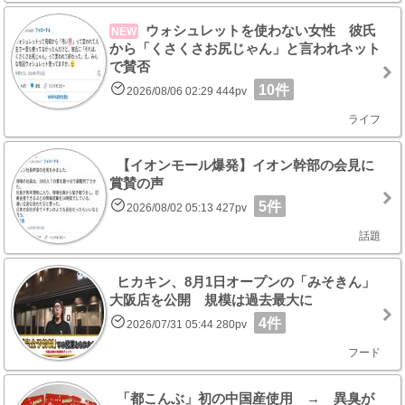
ウォシュレットを使わない女性 彼氏
NEW
から「くさくさお尻じゃん」と言われネット
で賛否
10件
2026/08/06 02:29 444pv
ライフ
【イオンモール爆発】イオン幹部の会見に
賞賛の声
5件
2026/08/02 05:13 427pv
話題
ヒカキン、8月1日オープンの「みそきん」
大阪店を公開 規模は過去最大に
4件
2026/07/31 05:44 280pv
フード
「都こんぶ」初の中国産使用 → 異臭が