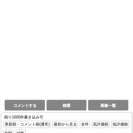
コメントする
検索
画像一覧
残り1000件書き込み可
更新順・コメント順(通常)
最初から見る
全件
高評価順
低評価順