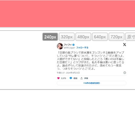
240px
320px
480px
640px
720px
原