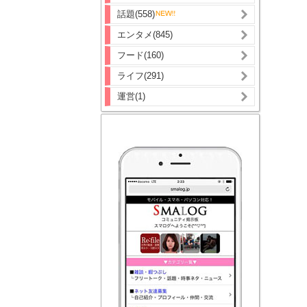
話題(558)
エンタメ(845)
フード(160)
ライフ(291)
運営(1)