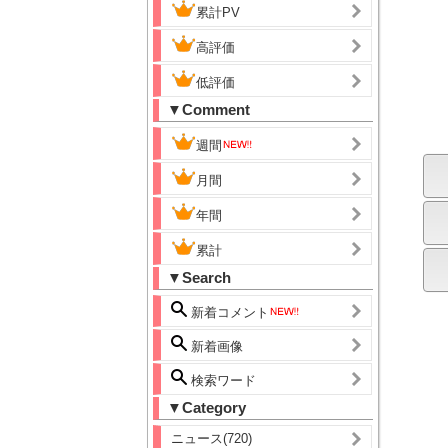
累計PV
高評価
低評価
▼Comment
週間
月間
年間
累計
▼Search
新着コメント
新着画像
検索ワード
▼Category
ニュース(720)