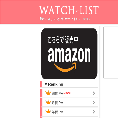
暇つぶしにどうぞーヽ(＞。＜*)ノ
▼Ranking
週間PV
月間PV
年間PV