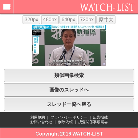
320px
480px
640px
720px
原寸大
類似画像検索
画像のスレッドへ
スレッド一覧へ戻る
利用規約
｜
プライバシーポリシー
｜
広告掲載
お問い合わせ
｜
削除依頼
｜
捜査関係事項照会
Copyright 2016 WATCH-LIST