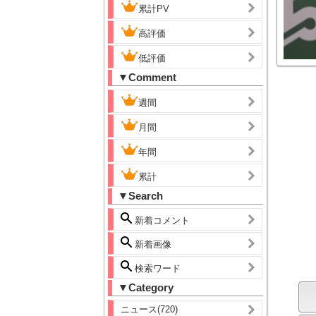
累計PV
高評価
低評価
▼Comment
週間
月間
年間
累計
▼Search
新着コメント
新着画像
検索ワード
▼Category
ニュース(720)