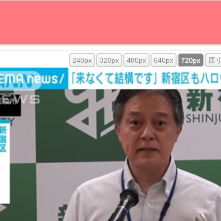
240px
320px
480px
640px
720px
原