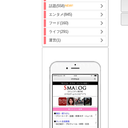
話題(558)
エンタメ(845)
フード(160)
ライフ(291)
運営(1)