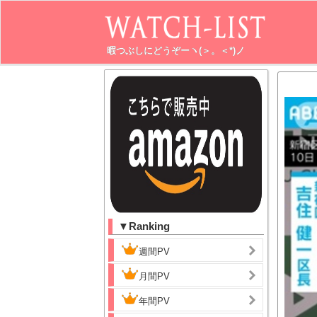
暇つぶしにどうぞーヽ(＞。＜*)ノ
▼Ranking
週間PV
月間PV
年間PV