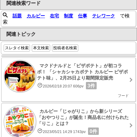
関連検索ワード
話題
カルビー
在宅
制度
仕事
テレワーク
で検
索
関連トピック
スレタイ検索
本文検索
投稿者名検索
マクドナルドと「ピザポテト」が初コラ
ボ！ 「シャカシャカポテト カルビー ピザポ
テト味」、2月25日より期間限定販売
3件
2026/02/18 20:07 606pv
フード
カルビー「じゃがりこ」から新シリーズ
「おやつりこ」が誕生！商品名に付けられた
「りこ」とは？
0件
2023/05/21 14:29 1743pv