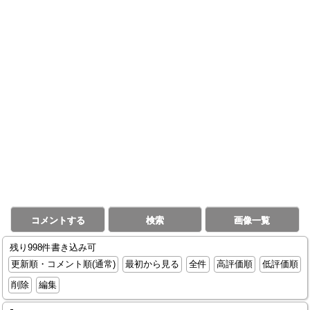
コメントする
検索
画像一覧
残り998件書き込み可
更新順・コメント順(通常)
最初から見る
全件
高評価順
低評価順
削除
編集