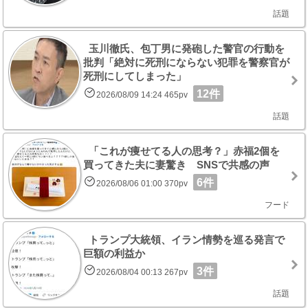
話題
玉川徹氏、包丁男に発砲した警官の行動を
批判「絶対に死刑にならない犯罪を警察官が
死刑にしてしまった」
12件
2026/08/09 14:24 465pv
話題
「これが痩せてる人の思考？」赤福2個を
買ってきた夫に妻驚き SNSで共感の声
6件
2026/08/06 01:00 370pv
フード
トランプ大統領、イラン情勢を巡る発言で
巨額の利益か
3件
2026/08/04 00:13 267pv
話題