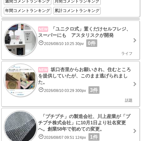
週間コメントランキング
月間コメントランキング
年間コメントランキング
累計コメントランキング
「ユニクロ式」置くだけセルフレジ、
NEW
スーパーにも アスタリスクが開発
0件
2026/08/10 10:25 30pv
ライフ
坂口杏里からお願いされ、住むところ
NEW
を提供していたが、このまま逃げられまし
た。
3件
2026/08/10 03:29 300pv
話題
「プチプチ」の製造会社、川上産業が「プ
チプチ株式会社」に10月1日より社名変更
へ。創業58年で初めての変更。
1件
2026/08/07 09:51 124pv