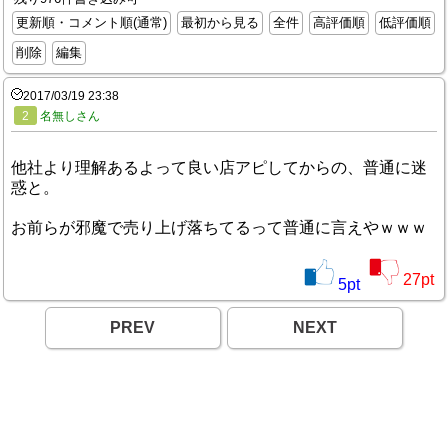
更新順・コメント順(通常)
最初から見る
全件
高評価順
低評価順
削除
編集
2017/03/19 23:38
2
名無しさん
他社より理解あるよって良い店アピしてからの、普通に迷
惑と。
お前らが邪魔で売り上げ落ちてるって普通に言えやｗｗｗ
27
pt
5
pt
PREV
NEXT