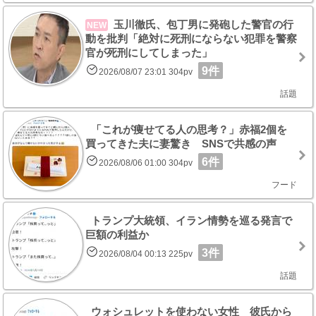
玉川徹氏、包丁男に発砲した警官の行
NEW
動を批判「絶対に死刑にならない犯罪を警察
官が死刑にしてしまった」
9件
2026/08/07 23:01 304pv
話題
「これが痩せてる人の思考？」赤福2個を
買ってきた夫に妻驚き SNSで共感の声
6件
2026/08/06 01:00 304pv
フード
トランプ大統領、イラン情勢を巡る発言で
巨額の利益か
3件
2026/08/04 00:13 225pv
話題
ウォシュレットを使わない女性 彼氏から