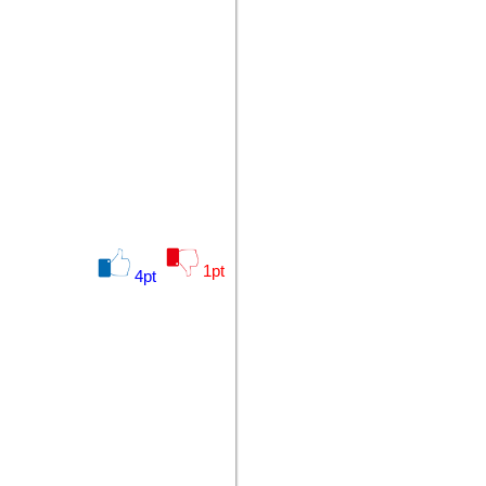
1
pt
4
pt