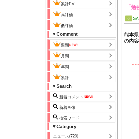
累計PV
「勉
高評価
SA
0
低評価
▼Comment
熊本県
の内容
週間
月間
年間
累計
▼Search
新着コメント
新着画像
検索ワード
▼Category
ニュース(720)