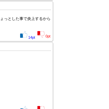
ょっとした事で炎上するから
0
pt
14
pt