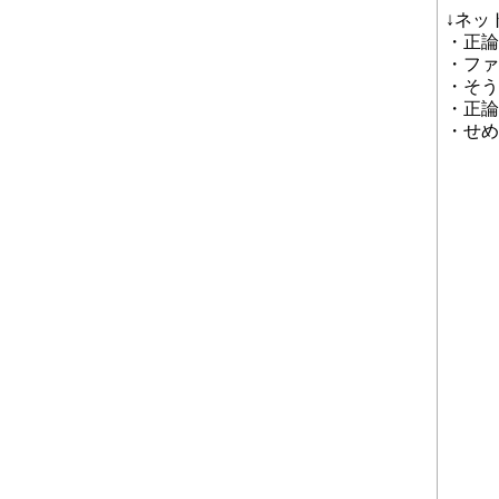
↓ネッ
・正論
・ファ
・そう
・正論
・せめ