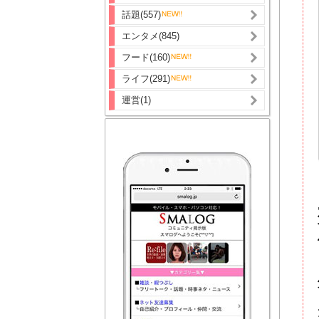
話題(557)
エンタメ(845)
フード(160)
ライフ(291)
運営(1)