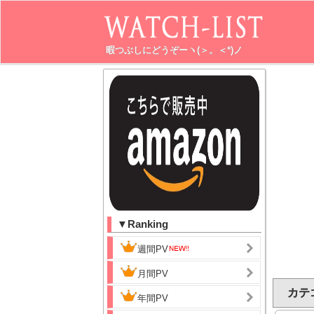
暇つぶしにどうぞーヽ(＞。＜*)ノ
▼Ranking
週間PV
月間PV
カテゴ
年間PV