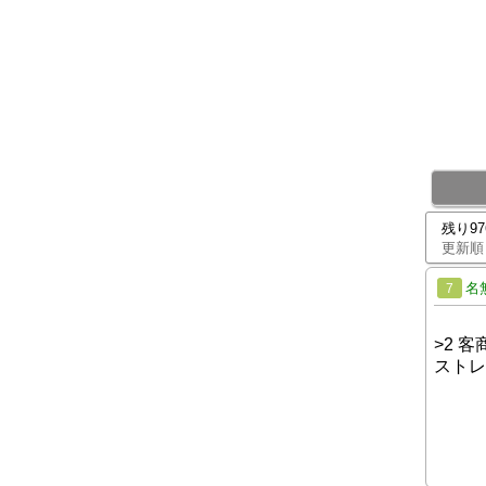
残り9
更新順
名
7
>2 
ストレ