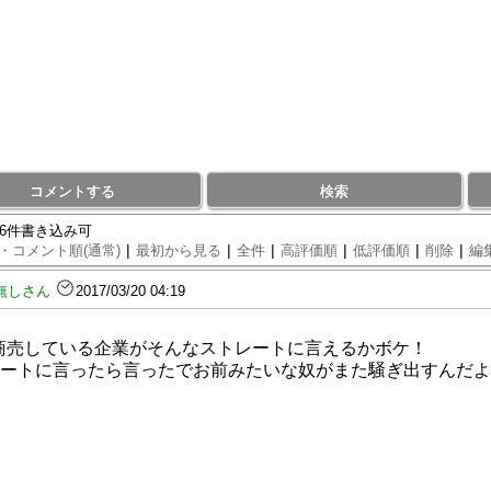
コメントする
検索
76件書き込み可
|
|
|
|
|
|
・コメント順(通常)
最初から見る
全件
高評価順
低評価順
削除
編
無しさん
2017/03/20 04:19
客商売している企業がそんなストレートに言えるかボケ！
ートに言ったら言ったでお前みたいな奴がまた騒ぎ出すんだよ