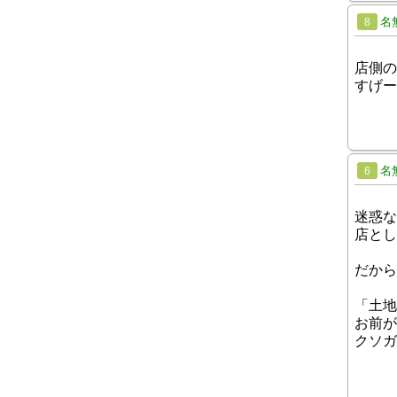
名
8
店側の
すげー
名
6
迷惑な
店とし
だから
「土地
お前が
クソガ