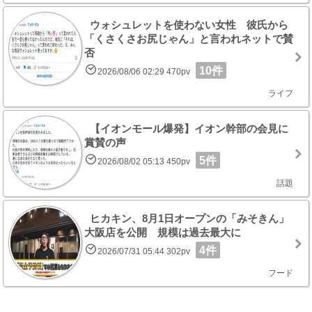
ウォシュレットを使わない女性 彼氏から
「くさくさお尻じゃん」と言われネットで賛
否
10件
2026/08/06 02:29 470pv
ライフ
【イオンモール爆発】イオン幹部の会見に
賞賛の声
5件
2026/08/02 05:13 450pv
話題
ヒカキン、8月1日オープンの「みそきん」
大阪店を公開 規模は過去最大に
4件
2026/07/31 05:44 302pv
フード