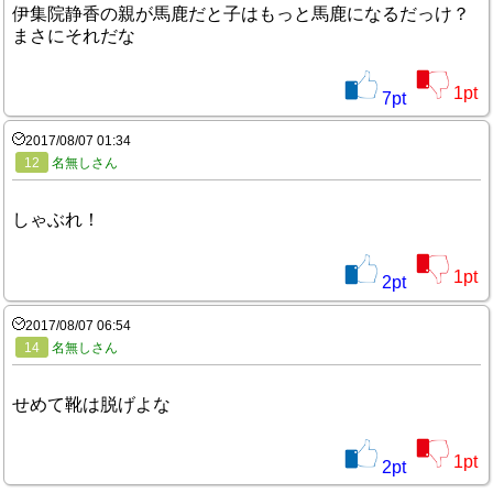
伊集院静香の親が馬鹿だと子はもっと馬鹿になるだっけ？
まさにそれだな
1
pt
7
pt
2017/08/07 01:34
12
名無しさん
しゃぶれ！
1
pt
2
pt
2017/08/07 06:54
14
名無しさん
せめて靴は脱げよな
1
pt
2
pt