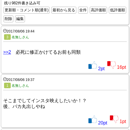
残り982件書き込み可
更新順・コメント順(通常)
最初から見る
全件
高評価順
低評価順
削除
編集
2017/08/06 19:44
3
名無しさん
>>2
必死に修正かけてるお前も同類
16
pt
2
pt
2017/08/06 19:37
1
名無しさん
そこまでしてインスタ映えしたいか！？
後、バカ丸出しやね
1
pt
20
pt