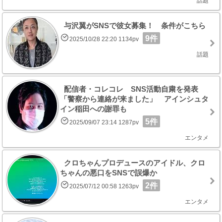
話題
与沢翼がSNSで彼女募集！ 条件がこちら
9件
2025/10/28 22:20 1134pv
話題
配信者・コレコレ SNS活動自粛を発表
「警察から連絡が来ました」 アインシュタ
イン稲田への謝罪も
5件
2025/09/07 23:14 1287pv
エンタメ
クロちゃんプロデュースのアイドル、クロ
ちゃんの悪口をSNSで誤爆か
2件
2025/07/12 00:58 1263pv
エンタメ