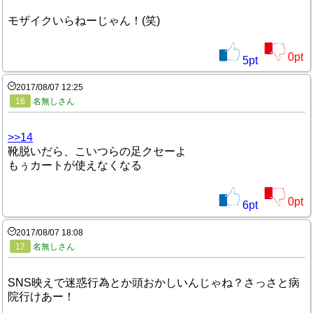
モザイクいらねーじゃん！(笑)
0
pt
5
pt
2017/08/07 12:25
16
名無しさん
>>14
靴脱いだら、こいつらの足クセーよ
もぅカートが使えなくなる
0
pt
6
pt
2017/08/07 18:08
17
名無しさん
SNS映えで迷惑行為とか頭おかしいんじゃね？さっさと病
院行けあー！