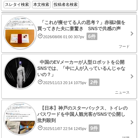
スレタイ検索
本文検索
投稿者名検索
「これが痩せてる人の思考？」赤福2個を
買ってきた夫に妻驚き SNSで共感の声
6件
2026/08/06 01:00 307pv
フード
中国のEVメーカーが人型ロボットを公開
SNSでは、「中に人が入っているんじゃな
いの？」
2件
2025/11/13 20:14 1075pv
ニュース
【日本】神戸のスターバックス、トイレの
パスワードを中国人観光客がSNSで公開し
批判殺到
9件
2025/11/07 22:54 1245pv