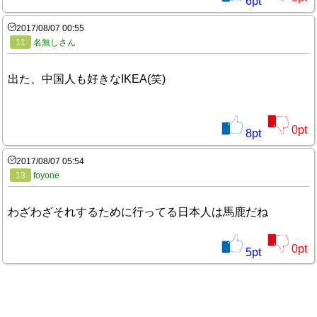
6
pt
2017/08/07 00:55
11
名無しさん
出た、中国人も好きなIKEA(笑)
0
pt
8
pt
2017/08/07 05:54
13
foyone
わざわざそれするために行ってる日本人は馬鹿だね
0
pt
5
pt