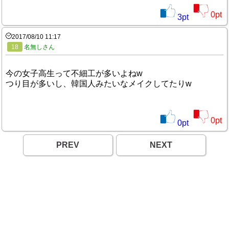
0
pt
3
pt
2017/08/10 11:17
18
名無しさん
今の女子高生って不細工が多いよねw
つり目が多いし、韓国人みたいなメイクしてたりw
0
pt
0
pt
PREV
NEXT