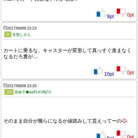
0
pt
9
pt
2017/08/06 22:23
9
名無しさん
カートに乗るな、キャスターが変形して真っすぐ進まなく
なるだろ糞が…
0
pt
10
pt
2017/08/06 23:20
10
吾妹子◆aaPLKVBj7A
そのまま自分が幾らになるか値踏みして貰えってーの
0
pt