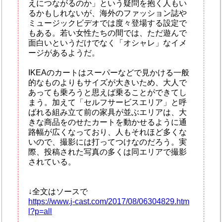
えにつながるのか」という疑問を抱く人もい
るかもしれないが、海外のファッション誌や
ミュージックビデオでは度々登場する設定で
もある。若い女性たちの間では、ただ遊んで
面白いというだけでなく「オシャレ」なイメ
ージがあるようだ。
IKEAのカートはスーパーなどで見かける一般
的なものよりもサイズが大きいため、大人で
あっても乗ろうと思えば乗ることができてし
まう。加えて「セルフサービスエリア」と呼
ばれる組み立て前の家具が並ぶエリアは、大
きな商品をのせたカートを動かせるように通
路幅が広くなっており、人もそれほど多くな
いので、撮影には打ってつけなのだろう。実
際、投稿された写真の多くは同エリアで撮影
されている。
↓全文はソースで
https://www.j-cast.com/2017/08/06304829.htm
l?p=all