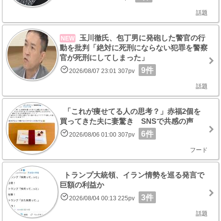
話題
玉川徹氏、包丁男に発砲した警官の行
NEW
動を批判「絶対に死刑にならない犯罪を警察
官が死刑にしてしまった」
9件
2026/08/07 23:01 307pv
話題
「これが痩せてる人の思考？」赤福2個を
買ってきた夫に妻驚き SNSで共感の声
6件
2026/08/06 01:00 307pv
フード
トランプ大統領、イラン情勢を巡る発言で
巨額の利益か
3件
2026/08/04 00:13 225pv
話題