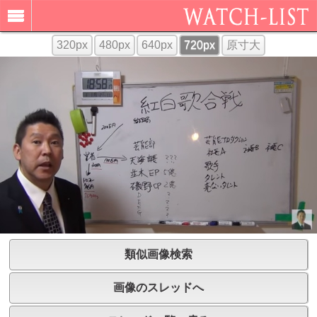
320px
480px
640px
720px
原寸大
類似画像検索
画像のスレッドへ