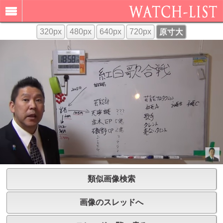
320px
480px
640px
720px
原寸大
類似画像検索
画像のスレッドへ