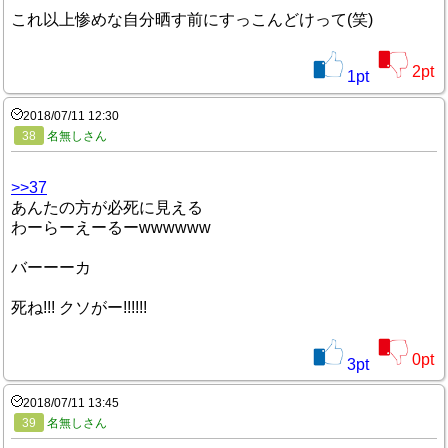
これ以上惨めな自分晒す前にすっこんどけって(笑)
2
pt
1
pt
2018/07/11 12:30
38
名無しさん
>>37
あんたの方が必死に見える
わーらーえーるーwwwwww
バーーーカ
死ね!!! クソがー!!!!!!
0
pt
3
pt
2018/07/11 13:45
39
名無しさん