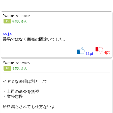
2018/07/10 18:02
15
名無しさん
>>14
乗馬ではなく商売の間違いでした。
4
pt
11
pt
2018/07/10 20:05
16
名無しさん
イヤミな表現は別として
・上司の命令を無視
・業務怠慢
給料減らされても仕方ないよ