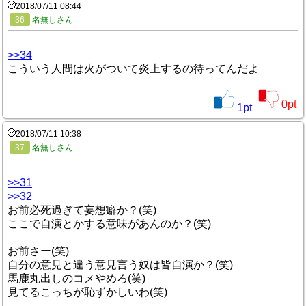
2018/07/11 08:44
36
名無しさん
>>34
こういう人間は火がついて炎上するの待ってんだよ
0
pt
1
pt
2018/07/11 10:38
37
名無しさん
>>31
>>32
お前必死過ぎて妄想癖か？(笑)
ここで自演とかする意味があんのか？(笑)
お前さー(笑)
自分の意見と違う意見言う奴は皆自演か？(笑)
馬鹿丸出しのコメやめろ(笑)
見てるこっちが恥ずかしいわ(笑)