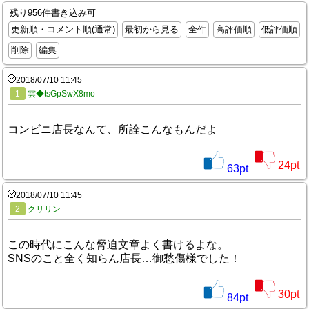
残り956件書き込み可
更新順・コメント順(通常)
最初から見る
全件
高評価順
低評価順
削除
編集
2018/07/10 11:45
1
雲◆tsGpSwX8mo
コンビニ店長なんて、所詮こんなもんだよ
24
pt
63
pt
2018/07/10 11:45
2
クリリン
この時代にこんな脅迫文章よく書けるよな。
SNSのこと全く知らん店長…御愁傷様でした！
30
pt
84
pt