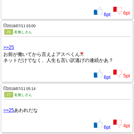
6
pt
6
pt
2018/07/11 03:00
26
名無しさん
>>25
お前が働いてから言えよアスペくん
ネットだけでなく、人生も言い訳逃げの連続かあ？
5
pt
6
pt
2018/07/11 05:14
27
名無しさん
>>25
あわれだな
4
pt
6
pt