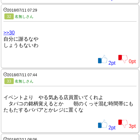
2018/07/11 07:29
32
名無しさん
>>30
自分に謝るなや
しょうもないわ
0
pt
2
pt
2018/07/11 07:44
33
名無しさん
イベントより やる気ある店員置いてくれよ
タバコの銘柄覚えるとか 朝のくっそ混む時間帯にも
たもたするババアとかレジに置くな
3
pt
2
pt
2018/07/11 08:06