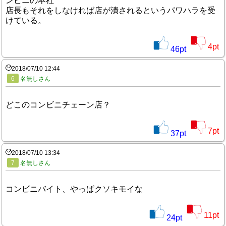
ンビニの本社
店長もそれをしなければ店が潰されるというパワハラを受
けている。
4
pt
46
pt
2018/07/10 12:44
6
名無しさん
どこのコンビニチェーン店？
7
pt
37
pt
2018/07/10 13:34
7
名無しさん
コンビニバイト、やっぱクソキモイな
11
pt
24
pt