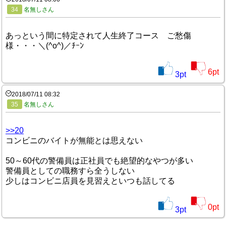
34
名無しさん
あっという間に特定されて人生終了コース ご愁傷
様・・・＼(^o^)／ﾁｰﾝ
6
pt
3
pt
2018/07/11 08:32
35
名無しさん
>>20
コンビニのバイトが無能とは思えない
50～60代の警備員は正社員でも絶望的なやつが多い
警備員としての職務すら全うしない
少しはコンビニ店員を見習えといつも話してる
0
pt
3
pt