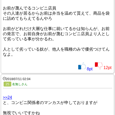
お前が蔑んでるコンビニ店員
その人達が居るからお前は弁当を温めて貰えて、商品を袋
に詰めてもらえてるんやろ
お前がどれだけ大層な仕事に就いてるかは知らんが、お前
の発言で、お前自身がお前が蔑むコンビニ店員より人とし
て劣っている事が分かるわ。
人として劣っている奴が、他人を職種のみで優劣つけてん
なよ。
12
pt
8
pt
2018/07/11 02:04
25
名無しさん
>>24
と、コンビニ関係者のマンカスが申しておりますが
無視でいいですかね