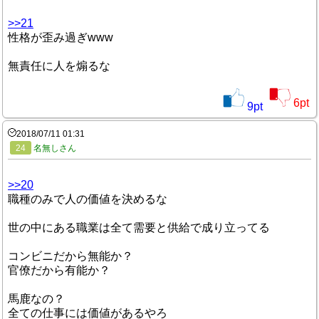
>>21
性格が歪み過ぎwww
無責任に人を煽るな
6
pt
9
pt
2018/07/11 01:31
24
名無しさん
>>20
職種のみで人の価値を決めるな
世の中にある職業は全て需要と供給で成り立ってる
コンビニだから無能か？
官僚だから有能か？
馬鹿なの？
全ての仕事には価値があるやろ