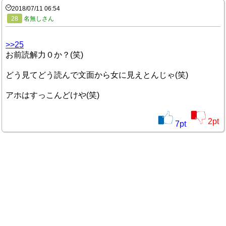
2018/07/11 06:54
28
名無しさん
>>25
お前読解力０か？(笑)
どう見てどう読んで文面から女に見えとんじゃ(笑)
アホはすっこんどけや(笑)
2
pt
7
pt