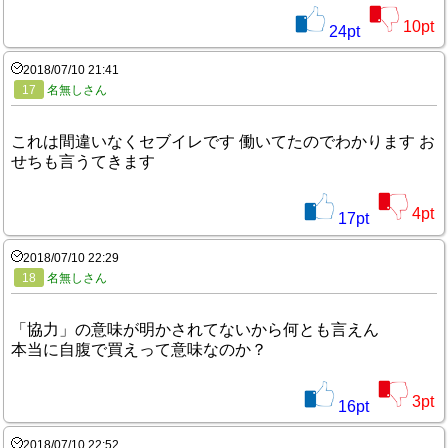
10
pt
24
pt
2018/07/10 21:41
17
名無しさん
これは間違いなくセブイレです 働いてたのでわかります お
せちも言うてきます
4
pt
17
pt
2018/07/10 22:29
18
名無しさん
「協力」の意味が明かされてないから何とも言えん
本当に自腹で買えって意味なのか？
3
pt
16
pt
2018/07/10 22:52