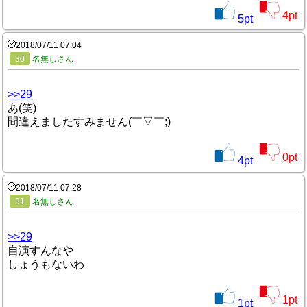
4
pt
5
pt
2018/07/11 07:04
30
名無しさん
>>29
あ(笑)
間違えましたすみません(￣▽￣;)
0
pt
4
pt
2018/07/11 07:28
31
名無しさん
>>29
自演すんなや
しょうもないわ
1
pt
1
pt