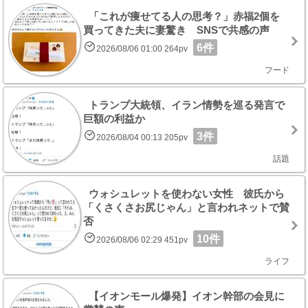
「これが痩せてる人の思考？」赤福2個を
買ってきた夫に妻驚き SNSで共感の声
6件
2026/08/06 01:00 264pv
フード
トランプ大統領、イラン情勢を巡る発言で
巨額の利益か
3件
2026/08/04 00:13 205pv
話題
ウォシュレットを使わない女性 彼氏から
「くさくさお尻じゃん」と言われネットで賛
否
10件
2026/08/06 02:29 451pv
ライフ
【イオンモール爆発】イオン幹部の会見に