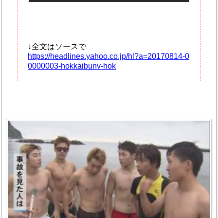
↓全文はソースで
https://headlines.yahoo.co.jp/hl?a=20170814-0
0000003-hokkaibunv-hok