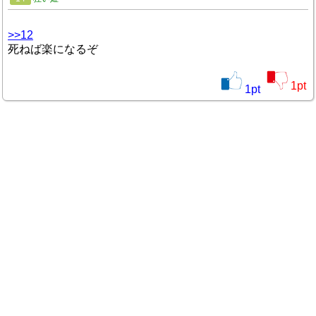
>>12
死ねば楽になるぞ
1
pt
1
pt