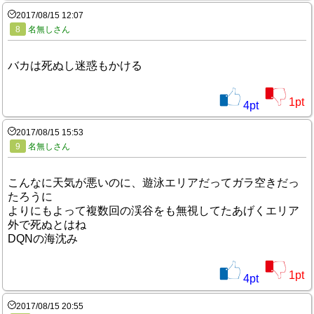
2017/08/15 12:07
8
名無しさん
バカは死ぬし迷惑もかける
1
pt
4
pt
2017/08/15 15:53
9
名無しさん
こんなに天気が悪いのに、遊泳エリアだってガラ空きだっ
たろうに
よりにもよって複数回の渓谷をも無視してたあげくエリア
外で死ぬとはね
DQNの海沈み
1
pt
4
pt
2017/08/15 20:55