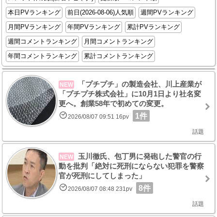
本日PVランキング
前日(2026-08-06)人気順
週間PVランキング
月間PVランキング
年間PVランキング
累計PVランキング
週間コメントランキング
月間コメントランキング
年間コメントランキング
累計コメントランキング
「プチプチ」の製造会社、川上産業が
NEW
「プチプチ株式会社」に10月1日より社名変
更へ。創業58年で初めての変更。
1件
2026/08/07 09:51 16pv
話題
玉川徹氏、包丁男に発砲した警官の行
NEW
動を批判「絶対に死刑にならない犯罪を警察
官が死刑にしてしまった」
8件
2026/08/07 08:48 231pv
話題