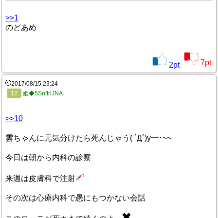
>>1
のどあめ
7
pt
2
pt
2017/08/15 23:24
12
姫◆5SnftrlJNA
>>10
雲ちゃんに元気分けたら死んじゃう( ´Д`)y━･~~
今日は朝から内科の診察
来週は皮膚科で注射
その次は心療内科で愚にもつかない会話