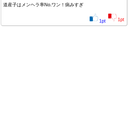
道産子はメンヘラ率No.ワン！病みすぎ
1
pt
1
pt