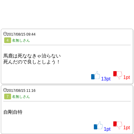
2017/08/15 09:44
4
名無しさん
馬鹿は死ななきゃ治らない
死んだので良しとしよう！
1
pt
13
pt
2017/08/15 11:16
7
名無しさん
自剛自特
1
pt
1
pt