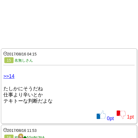
2017/08/16 04:15
15
名無しさん
>>14
たしかにそうだね
仕事より辛いとか
テキトーな判断だよな
1
pt
0
pt
2017/08/16 11:53
16
姫
◆5SnftrlJNA