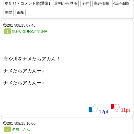
更新順・コメント順(通常)
最初から見る
全件
高評価順
低評価順
削除
編集
2017/08/15 07:46
1
気狂い姫◆5SnftrlJNA
海や川をナメたらアカん！
ナメたらアカんー♪
ナメたらアカんー♪
11
pt
12
pt
2017/08/15 10:00
5
名無しさん