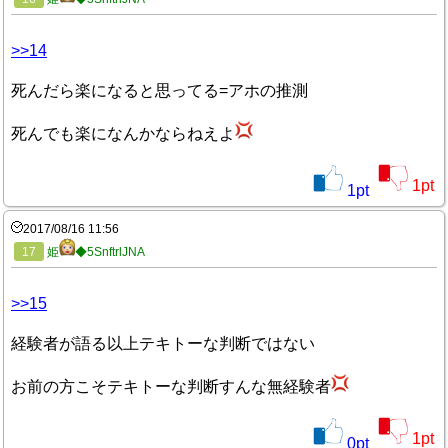
>>14
死んだら楽になると思ってる=アホの推測
死んでも楽になんかならねえよ
1
pt
1
pt
2017/08/16 11:56
17
姫
◆5SnftrlJNA
>>15
経験者が語る以上テキトーな判断ではない
お前の方こそテキトーな判断すんな無経験者
1
pt
0
pt