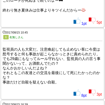
このローテが死ぬまで続くのよー
終わり無き夏休みは仕事よりキツイんだからー
5
pt
1
pt
2017/08/15 10:45
6
名無しさん
監視員の人も大変だ。注意喚起しても止めない客に今度は
怒号すると何も事故が起こらなかっときに責められたり。
でも29歳にもなってルール守れない、監視員の人の言う事
聞かないって、お酒飲んでたの？
なんかおかしいんだよね？
それともこの友達との交流を最後にして死にたかったのか
な？
事故だけど自殺を疑えない自殺。
3
pt
8
pt
2017/08/15 16:39