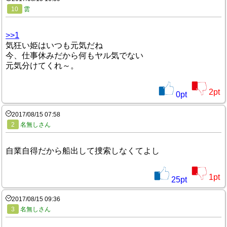
10
雲
>>1
気狂い姫はいつも元気だね
今、仕事休みだから何もヤル気でない
元気分けてくれ～。
2
pt
0
pt
2017/08/15 07:58
2
名無しさん
自業自得だから船出して捜索しなくてよし
1
pt
25
pt
2017/08/15 09:36
3
名無しさん