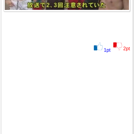
2
pt
1
pt