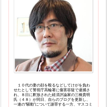
１０代の妻の顔を殴るなどしてけがを負わ
せたとして警視庁高輪署に傷害容疑で逮捕さ
れ、８日に釈放された経済評論家の三橋貴明
氏（４８）が同日、自らのブログを更新し、
一連の“騒動”について謝罪する一方、マスコミ