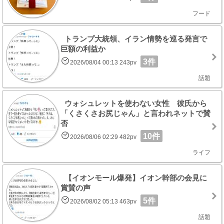
フード
トランプ大統領、イラン情勢を巡る発言で
巨額の利益か
3件
2026/08/04 00:13 243pv
話題
ウォシュレットを使わない女性 彼氏から
「くさくさお尻じゃん」と言われネットで賛
否
10件
2026/08/06 02:29 482pv
ライフ
【イオンモール爆発】イオン幹部の会見に
賞賛の声
5件
2026/08/02 05:13 463pv
話題