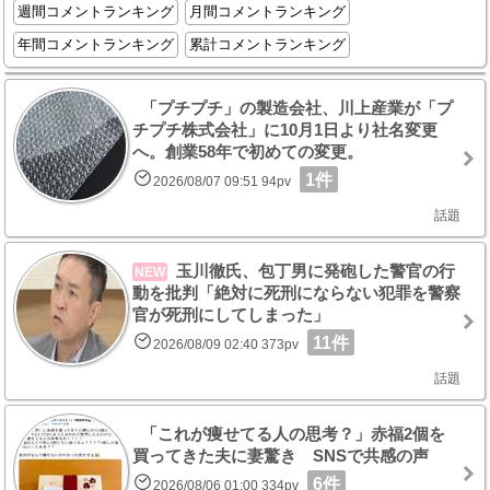
週間コメントランキング
月間コメントランキング
年間コメントランキング
累計コメントランキング
「プチプチ」の製造会社、川上産業が「プ
チプチ株式会社」に10月1日より社名変更
へ。創業58年で初めての変更。
1件
2026/08/07 09:51 94pv
話題
玉川徹氏、包丁男に発砲した警官の行
NEW
動を批判「絶対に死刑にならない犯罪を警察
官が死刑にしてしまった」
11件
2026/08/09 02:40 373pv
話題
「これが痩せてる人の思考？」赤福2個を
買ってきた夫に妻驚き SNSで共感の声
6件
2026/08/06 01:00 334pv