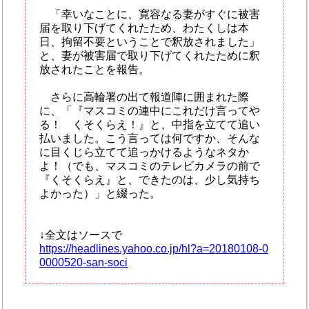
「幸いなことに、寛容なる妻がすぐに被害
届を取り下げてくれたため、わたくしは本
日、拘留不要ということで釈放されました」
と、妻が被害届で取り下げてくれたために釈
放されたことを報告。
さらに高輪署の出て報道陣に囲まれた際
に、「『マスコミの連中にこれだけ言ってや
る！ くそくらえ！』と、中指を立てて追い
払いました。こう言っては何ですか、そんな
に目くじら立てて追っかけるようなネタか
よ！（でも、マスコミのテレビカメラの前で
『くそくらえ』と、できたのは、少し気持ち
よかった）」と綴った。
↓全文はソースで
https://headlines.yahoo.co.jp/hl?a=20180108-0
0000520-san-soci