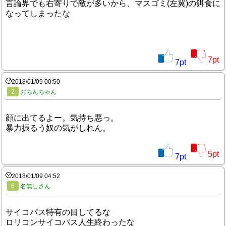
言論界でも右寄りで敵が多いから、マスゴミ(左翼)の餌食に
なってしまったな
7
pt
7
pt
2018/01/09 00:50
2
おちんちゃん
顔に出てるよー。気持ち悪っ。
暴力振るう奴の気がしれん。
5
pt
7
pt
2018/01/09 04:52
6
名無しさん
サイコパス特有の目してるな
ロリコンサイコパス人生終わったな