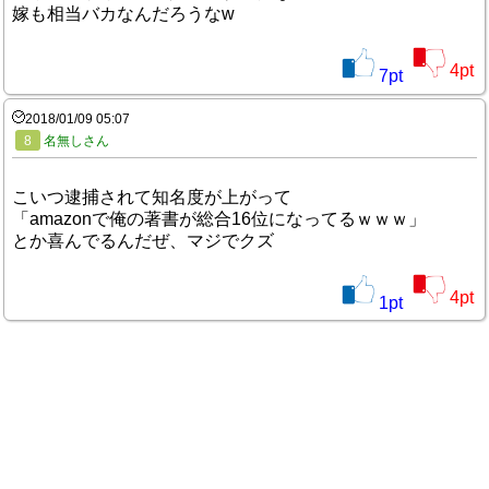
嫁も相当バカなんだろうなw
4
pt
7
pt
2018/01/09 05:07
8
名無しさん
こいつ逮捕されて知名度が上がって
「amazonで俺の著書が総合16位になってるｗｗｗ」
とか喜んでるんだぜ、マジでクズ
4
pt
1
pt