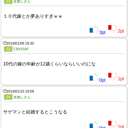
11
名無しさん
１０代嫁とか夢ありすぎｗｗ
2
pt
3
pt
2018/01/09 18:30
12
CBX550F
10代の嫁の年齢が12歳くらいならいいのにな
1
pt
0
pt
2018/01/10 19:09
14
名無しさん
サゲマンと結婚するとこうなる
1
pt