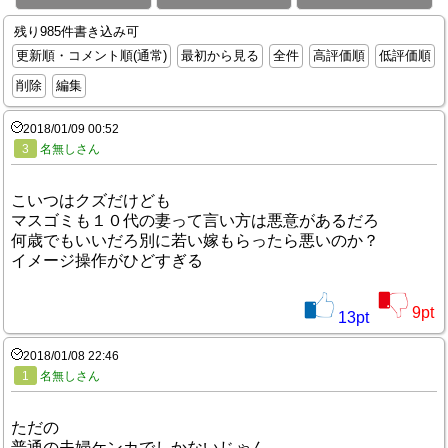
残り985件書き込み可
更新順・コメント順(通常)
最初から見る
全件
高評価順
低評価順
削除
編集
2018/01/09 00:52
3
名無しさん
こいつはクズだけども
マスゴミも１０代の妻って言い方は悪意があるだろ
何歳でもいいだろ別に若い嫁もらったら悪いのか？
イメージ操作がひどすぎる
9
pt
13
pt
2018/01/08 22:46
1
名無しさん
ただの
普通の夫婦ケンカでしかないじゃん