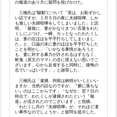
の報道のあり方に疑問を投げかけた。
三橋氏は“騒動”について「実は、お恥ずかし
い話ですが、１月５日の夜に夫婦喧嘩、しか
も激しい夫婦喧嘩をしてしまいました」と説
明。「最後に、妻がかなりきつい言葉をわた
くしにぶつけ、一瞬、カッとなったわたくし
は、妻の左ほほを平手打ちしてしまいまし
た」と、口論の末に妻のほほを平手打ちした
ことを明かし、「いかなる事情があろうと
も、妻に対する暴力が許されるはずもなく、
斬鬼（原文のママ）の念に堪えない思いでご
ざいます。心から反省すると同時に、後悔の
念でいっぱいです」」と謝罪した。
三橋氏は「逮捕、拘留は納得がいくといい
ますか、当然の話なのですが、『腑に落ちな
い』のはここからです」「なぜか、翌７日の
時点で、わたくしが逮捕されたという『報
道』が流されたのでございます」と指摘。
「わたくし共の『夫婦喧嘩』が、それほど凄
い事件なのでしょうか」と疑問を提示した。