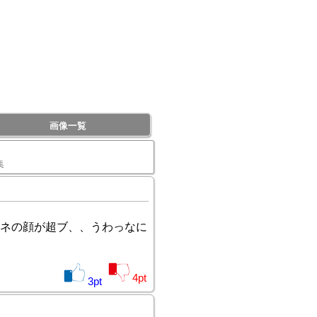
画像一覧
集
ネの顔が超ブ、、うわっなに
4
pt
3
pt