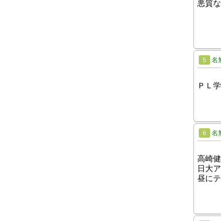
悪質な
名
5
ＰＬ学
名
6
高崎健
日大ア
昼にテ