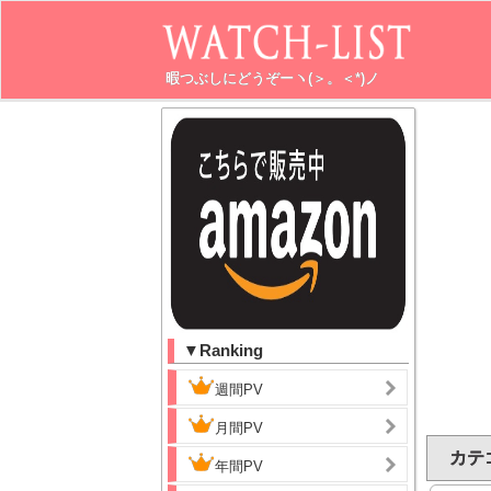
暇つぶしにどうぞーヽ(＞。＜*)ノ
▼Ranking
週間PV
月間PV
カテ
年間PV