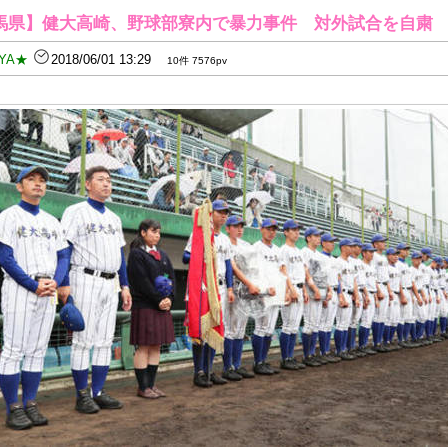
馬県】健大高崎、野球部寮内で暴力事件 対外試合を自粛
YA★
2018/06/01 13:29
10件 7576pv