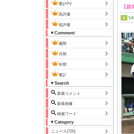
累計PV
【群
高評価
SA
0
低評価
▼Comment
週間
月間
年間
累計
▼Search
新着コメント
新着画像
検索ワード
▼Category
ニュース(720)