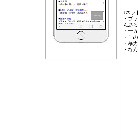
↓ネッ
・ブラ
んある
・一方
・この
・暴力
・なん