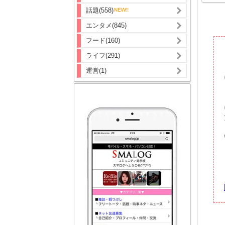
話題(558)
エンタメ(845)
フード(160)
ライフ(291)
運営(1)