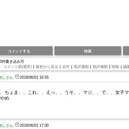
コメントする
検索
90件書き込み可
|
|
|
|
|
|
・コメント順(通常)
最初から見る
全件
高評価順
低評価順
削除
編
無しさん
2018/06/01 16:55
、ちょま、、これ、、えっ、、うそ、、マジ、、で、、女子マ
やめ
無しさん
2018/06/01 17:00