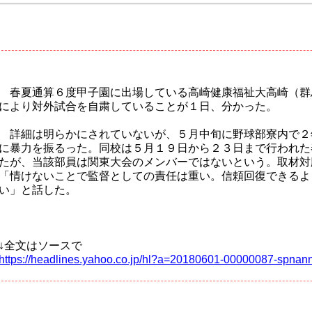
春夏通算６度甲子園に出場している高崎健康福祉大高崎（群
により対外試合を自粛していることが１日、分かった。
詳細は明らかにされていないが、５月中旬に野球部寮内で２
に暴力を振るった。同校は５月１９日から２３日まで行われた
たが、当該部員は関東大会のメンバーではないという。取材対
「情けないことで監督としての責任は重い。信頼回復できるよ
い」と話した。
↓全文はソースで
https://headlines.yahoo.co.jp/hl?a=20180601-00000087-spnan