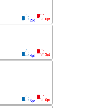
0
pt
2
pt
3
pt
4
pt
0
pt
5
pt