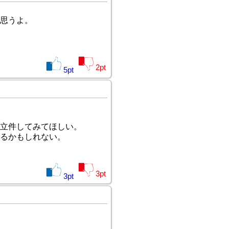
思うよ。
2
pt
5
pt
立件してみてほしい。
出るかもしれない。
3
pt
3
pt