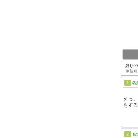
残り9
更新順
名
1
えっ、
をする
名
2