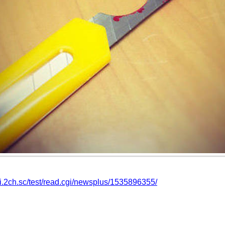
/ai.2ch.sc/test/read.cgi/newsplus/1535896355/