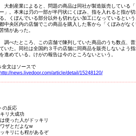
大創産業によると、問題の商品は同社が製造販売している「
ー」。本来は刃の一部が半円状にくぼみ、指を入れると指が切
る。くぼんでいる部分以外も切れない加工になっているという
都中央区内の店舗でこの商品を購入した客から「くぼみがなく
苦情があった。
調べたところ、この店舗で陳列していた商品のうち数点、普
ていた。同社は全国約３千の店舗に同商品を販売しないよう指
を進めている。けがの報告は今のところないという。
↓全文はソースで
http://news.livedoor.com/article/detail/15248120/
トの反応
キリ大成功
は使った人がドッキリ
ワザとだよなw
ッキリにも程があるぞ