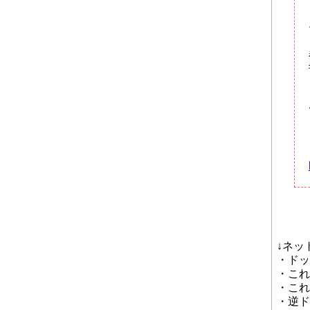
↓ネッ
・ドッ
・これ
・これ
・逆ド