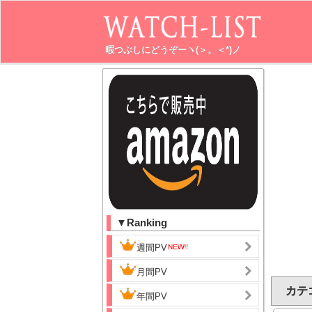
暇つぶしにどうぞーヽ(＞。＜*)ノ
▼Ranking
週間PV
月間PV
カテ
年間PV