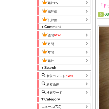
累計PV
「ド
高評価
G
0
低評価
▼Comment
週間
月間
年間
累計
▼Search
新着コメント
新着画像
検索ワード
▼Category
ニュース(720)