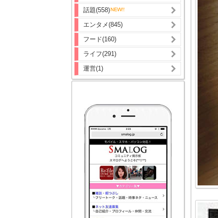
話題(558)
エンタメ(845)
フード(160)
ライフ(291)
運営(1)