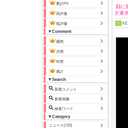
累計PV
顔に
き過
高評価
KE
低評価
0
▼Comment
週間
月間
年間
累計
▼Search
新着コメント
新着画像
検索ワード
▼Category
ニュース(720)