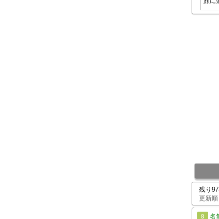
残り9
更新順
名
8