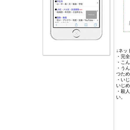
↓ネッ
・完全
・こん
・うん
つため
・いじ
いじめ
・殺人
い。