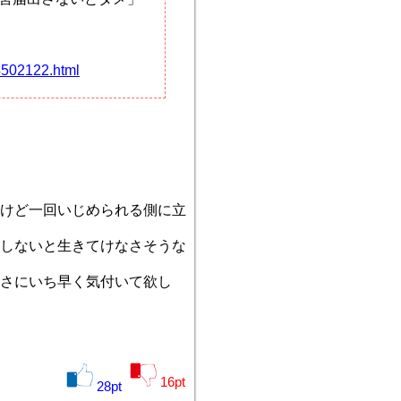
4502122.html
けど一回いじめられる側に立
しないと生きてけなさそうな
大さにいち早く気付いて欲し
16
pt
28
pt