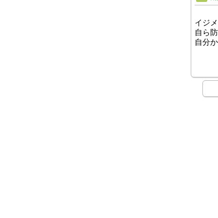
イジメ
自ら防
自分か