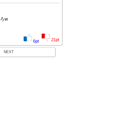
ろw
21
pt
6
pt
NEXT