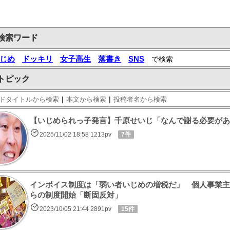
検索ワード
じめ
ドッキリ
女子高生
落書き
SNS
で検索
トピック
|
|
ドタイトルから検索
本文から検索
投稿者名から検索
【いじめられっ子発言】千原せいじ「なんで謝る必要があ
2025/11/02 18:58 1213pv
7件
インボイス制度は「弱い者いじめの増税だ」 個人事業主
らの制度開始「断固反対」
2023/10/05 21:44 2891pv
15件