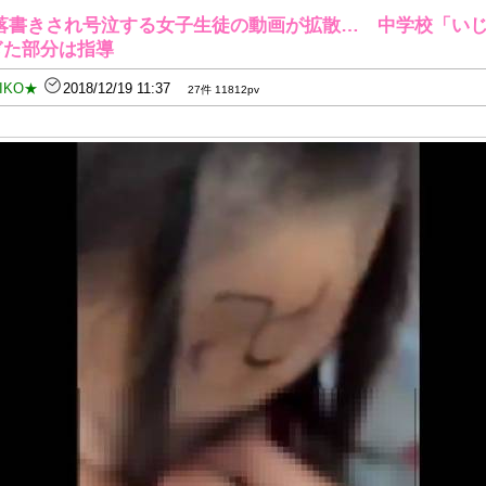
落書きされ号泣する女子生徒の動画が拡散… 中学校「い
ぎた部分は指導
IKO★
2018/12/19 11:37
27件 11812pv