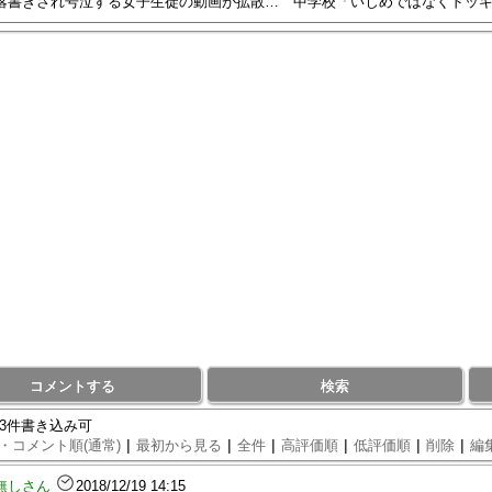
コメントする
検索
73件書き込み可
|
|
|
|
|
|
・コメント順(通常)
最初から見る
全件
高評価順
低評価順
削除
編
無しさん
2018/12/19 14:15