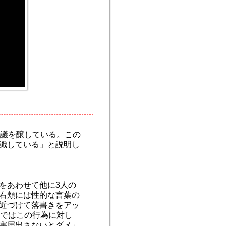
物議を醸している。この
識している」と説明し
をあわせて他に3人の
右頬には性的な言葉の
近づけて落書きをアッ
Sではこの行為に対し
害届出さないとダメ」