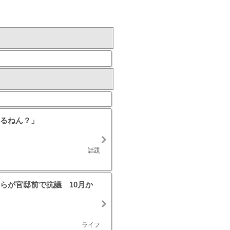
るねん？」
話題
らが官邸前で抗議 10月か
ライフ