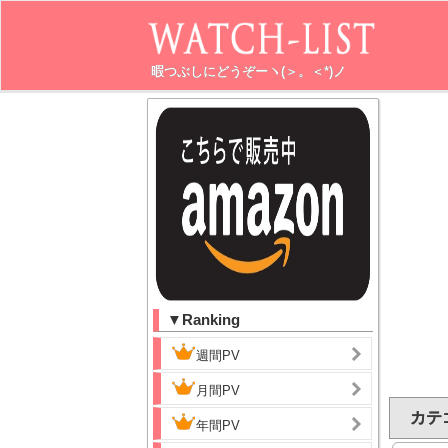
暇つぶしにどうぞーヽ(＞。＜*)ノ
▼Ranking
週間PV
月間PV
カテ
年間PV