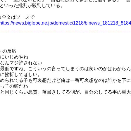
といった批判が殺到している。
↓全文はソースで
https://news.biglobe.ne.jp/domestic/1218/blnews_181218_818
トの反応
にいじめやね
なんマジ許されない
最低ですね、こういうの言ってしまうのは良いのかはわからん
に挫折してほしい。
められてる子も可哀想だけど俺は一番可哀想なのは誰かを下に
っ子の頭だわ
と同じくらい悪質。落書きしてる側が、自分のしてる事の重