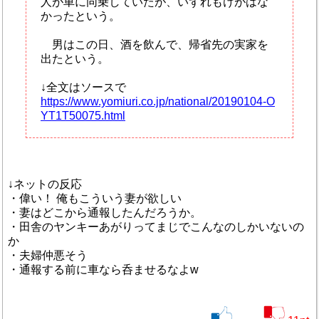
人が車に同乗していたが、いずれもけがはな
かったという。
男はこの日、酒を飲んで、帰省先の実家を
出たという。
↓全文はソースで
https://www.yomiuri.co.jp/national/20190104-O
YT1T50075.html
↓ネットの反応
・偉い！ 俺もこういう妻が欲しい
・妻はどこから通報したんだろうか。
・田舎のヤンキーあがりってまじでこんなのしかいないの
か
・夫婦仲悪そう
・通報する前に車なら呑ませるなよw