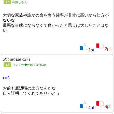
12
名無しさん
大切な家族や誰かの命を奪う確率が非常に高いから仕方が
ないな
最悪な事態にならなくて良かったと思えば大したことはな
い
2
pt
2
pt
2019/01/06 03:41
13
ゴンドラ◆yRsBrOYbOA
>>8
お前も底辺職の土方なんだな
自ら証明してくれてありがとう
4
pt
4
pt