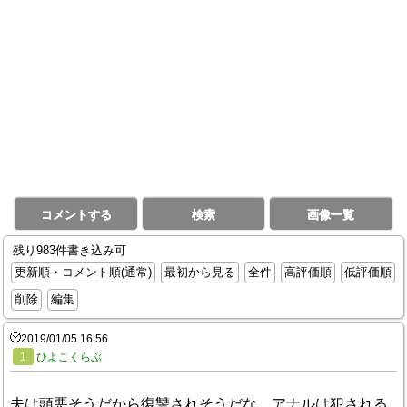
コメントする
検索
画像一覧
残り983件書き込み可
更新順・コメント順(通常)
最初から見る
全件
高評価順
低評価順
削除
編集
2019/01/05 16:56
1
ひよこくらぶ
夫は頭悪そうだから復讐されそうだな…アナルは犯される