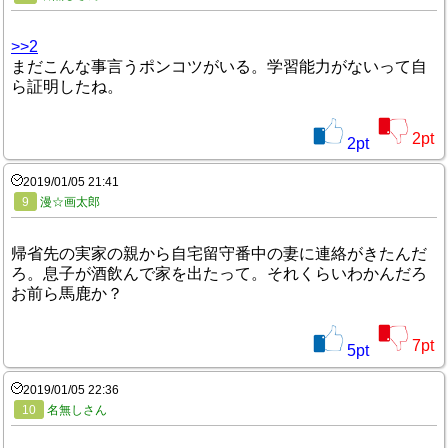
>>2
まだこんな事言うポンコツがいる。学習能力がないって自
ら証明したね。
2
pt
2
pt
2019/01/05 21:41
9
漫☆画太郎
帰省先の実家の親から自宅留守番中の妻に連絡がきたんだ
ろ。息子が酒飲んで家を出たって。それくらいわかんだろ
お前ら馬鹿か？
7
pt
5
pt
2019/01/05 22:36
10
名無しさん