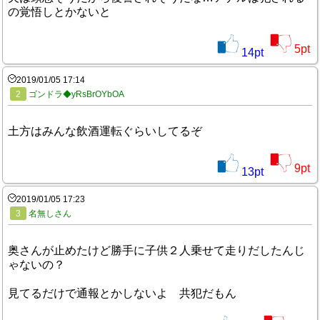
の覚悟しとかないと
5
pt
14
pt
2019/01/05 17:14
2
ゴンドラ◆yRsBrOYbOA
土方はみんな飲酒運転ぐらいしてるぞ
9
pt
13
pt
2019/01/05 17:23
3
名無しさん
奥さんが止めたけど勝手に子供２人乗せて走りだしたんじ
ゃないの？
見てるだけで通報とかしないよ 共犯だもん