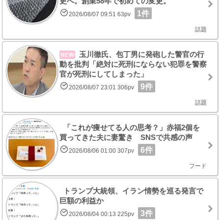
更へ。創業58年で初めての変更。
1件
2026/08/07 09:51 63pv
話題
玉川徹氏、包丁男に発砲した警官の行
NEW
動を批判「絶対に死刑にならない犯罪を警察
官が死刑にしてしまった」
9件
2026/08/07 23:01 306pv
話題
「これが痩せてる人の思考？」赤福2個を
買ってきた夫に妻驚き SNSで共感の声
6件
2026/08/06 01:00 307pv
フード
トランプ大統領、イラン情勢を巡る発言で
巨額の利益か
3件
2026/08/04 00:13 225pv