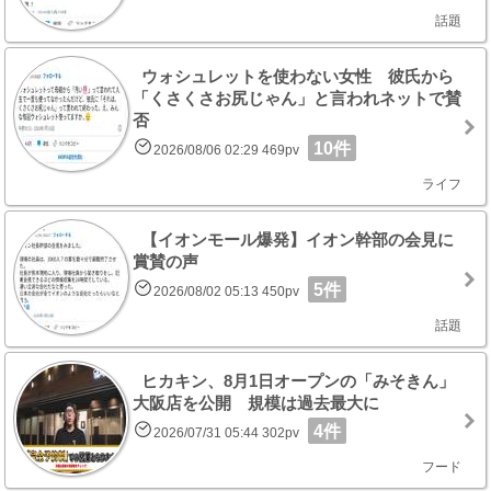
話題
ウォシュレットを使わない女性 彼氏から
「くさくさお尻じゃん」と言われネットで賛
否
10件
2026/08/06 02:29 469pv
ライフ
【イオンモール爆発】イオン幹部の会見に
賞賛の声
5件
2026/08/02 05:13 450pv
話題
ヒカキン、8月1日オープンの「みそきん」
大阪店を公開 規模は過去最大に
4件
2026/07/31 05:44 302pv
フード