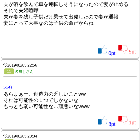
夫が酒を飲んで車を運転しそうになったので妻が止める
それで夫婦喧嘩
夫が妻を残し子供だけ乗せて出発したので妻が通報
妻にとって大事なのは子供の命だからね
5
pt
0
pt
2019/01/05 22:56
11
名無しさん
>>9
あらまぁー、創造力の乏しいことww
それは可能性の１つでしかないな
もっとも弱い可能性な…頭悪いなwww
1
pt
8
pt
2019/01/05 23:34