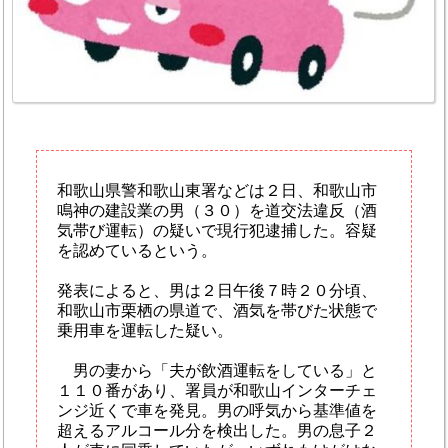
和歌山県警和歌山東署などは２日、和歌山市
鳴神の建設業の男（３０）を道交法違反（酒
気帯び運転）の疑いで現行犯逮捕した。容疑
を認めているという。
発表によると、男は２日午後７時２０分頃、
和歌山市栗栖の県道で、酒気を帯びた状態で
乗用車を運転した疑い。
男の妻から「夫が飲酒運転をしている」と
１１０番があり、署員が和歌山インターチェ
ンジ近くで車を発見。男の呼気から基準値を
超えるアルコール分を検出した。男の息子２