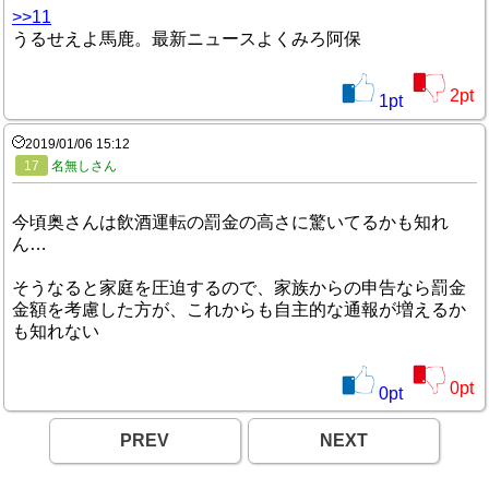
>>11
うるせえよ馬鹿。最新ニュースよくみろ阿保
2
pt
1
pt
2019/01/06 15:12
17
名無しさん
今頃奥さんは飲酒運転の罰金の高さに驚いてるかも知れ
ん…
そうなると家庭を圧迫するので、家族からの申告なら罰金
金額を考慮した方が、これからも自主的な通報が増えるか
も知れない
0
pt
0
pt
PREV
NEXT