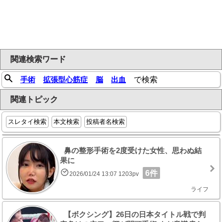
関連検索ワード
手術
拡張型心筋症
脳
出血
で検索
関連トピック
スレタイ検索
本文検索
投稿者名検索
鼻の整形手術を2度受けた女性、思わぬ結
果に
6件
2026/01/24 13:07 1203pv
ライフ
【ボクシング】26日の日本タイトル戦で判