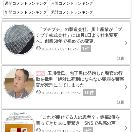
週間コメントランキング
月間コメントランキング
年間コメントランキング
累計コメントランキング
「プチプチ」の製造会社、川上産業が「プ
チプチ株式会社」に10月1日より社名変更
へ。創業58年で初めての変更。
1件
2026/08/07 09:51 87pv
話題
玉川徹氏、包丁男に発砲した警官の行
NEW
動を批判「絶対に死刑にならない犯罪を警察
官が死刑にしてしまった」
10件
2026/08/08 19:35 356pv
話題
「これが痩せてる人の思考？」赤福2個を
買ってきた夫に妻驚き SNSで共感の声
6件
2026/08/06 01:00 320pv