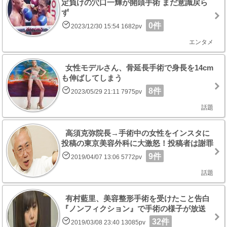
定負けの穴口一輝が開頭手術 まだ意識戻ら
ず
0件
2023/12/30 15:54 1682pv
エンタメ
女性モデルさん、骨延長手術で身長を14cm
も伸ばしてしまう
8件
2023/05/29 21:11 7975pv
話題
高須克弥院長→手術中の女性をインスタに
投稿の東京美容外科に大激怒！投稿者は謝罪
9件
2019/04/07 13:06 5772pv
話題
有村藍里、美容整形手術を受けたこと告白
『ノンフィクション』で手術の様子が放送
32件
2019/03/08 23:40 13085pv