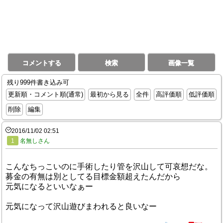
コメントする
検索
画像一覧
残り999件書き込み可
更新順・コメント順(通常)
最初から見る
全件
高評価順
低評価順
削除
編集
2016/11/02 02:51
1
名無しさん
こんなちっこいのに手術したり管を沢山して可哀想だな。
募金の有無は別としてる目標金額超えたんだから
元気になるといいなぁー
元気になって沢山遊びまわれると良いなー