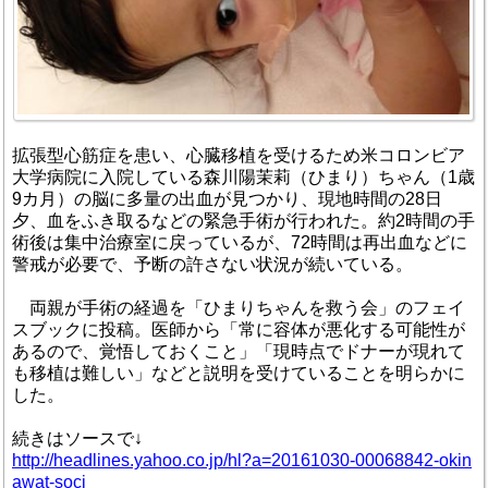
拡張型心筋症を患い、心臓移植を受けるため米コロンビア
大学病院に入院している森川陽茉莉（ひまり）ちゃん（1歳
9カ月）の脳に多量の出血が見つかり、現地時間の28日
夕、血をふき取るなどの緊急手術が行われた。約2時間の手
術後は集中治療室に戻っているが、72時間は再出血などに
警戒が必要で、予断の許さない状況が続いている。
両親が手術の経過を「ひまりちゃんを救う会」のフェイ
スブックに投稿。医師から「常に容体が悪化する可能性が
あるので、覚悟しておくこと」「現時点でドナーが現れて
も移植は難しい」などと説明を受けていることを明らかに
した。
続きはソースで↓
http://headlines.yahoo.co.jp/hl?a=20161030-00068842-okin
awat-soci