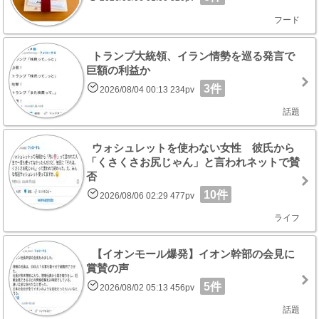
フード
トランプ大統領、イラン情勢を巡る発言で
巨額の利益か
3件
2026/08/04 00:13 234pv
話題
ウォシュレットを使わない女性 彼氏から
「くさくさお尻じゃん」と言われネットで賛
否
10件
2026/08/06 02:29 477pv
ライフ
【イオンモール爆発】イオン幹部の会見に
賞賛の声
5件
2026/08/02 05:13 456pv
話題