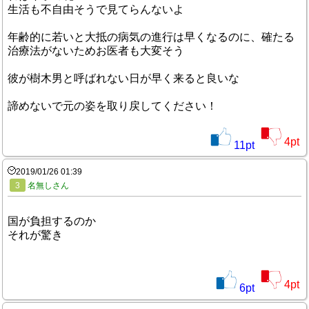
生活も不自由そうで見てらんないよ
年齢的に若いと大抵の病気の進行は早くなるのに、確たる
治療法がないためお医者も大変そう
彼が樹木男と呼ばれない日が早く来ると良いな
諦めないで元の姿を取り戻してください！
4
pt
11
pt
2019/01/26 01:39
3
名無しさん
国が負担するのか
それが驚き
4
pt
6
pt