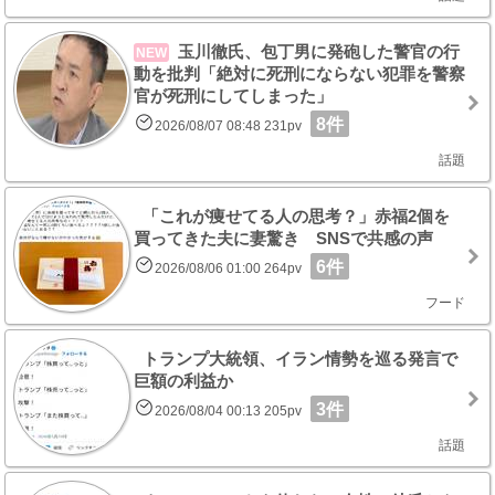
玉川徹氏、包丁男に発砲した警官の行
NEW
動を批判「絶対に死刑にならない犯罪を警察
官が死刑にしてしまった」
8件
2026/08/07 08:48 231pv
話題
「これが痩せてる人の思考？」赤福2個を
買ってきた夫に妻驚き SNSで共感の声
6件
2026/08/06 01:00 264pv
フード
トランプ大統領、イラン情勢を巡る発言で
巨額の利益か
3件
2026/08/04 00:13 205pv
話題