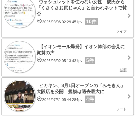
ウォシュレットを使わない女性 彼氏から
「くさくさお尻じゃん」と言われネットで賛
否
10件
2026/08/06 02:29 451pv
ライフ
【イオンモール爆発】イオン幹部の会見に
賞賛の声
5件
2026/08/02 05:13 431pv
話題
ヒカキン、8月1日オープンの「みそきん」
大阪店を公開 規模は過去最大に
4件
2026/07/31 05:44 284pv
フード