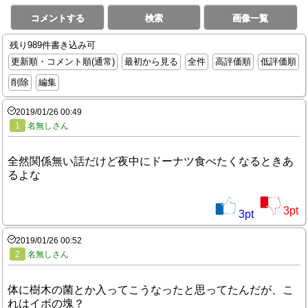
コメントする
検索
画像一覧
残り989件書き込み可
更新順・コメント順(通常)
最初から見る
全件
高評価順
低評価順
削除
編集
2019/01/26 00:49
1
名無しさん
全然関係無い話だけど夜中にドーナツ食べたくなるときあ
るよな
3
pt
3
pt
2019/01/26 00:52
2
名無しさん
体に樹木の菌とか入ってこうなったと思ってたんだが、こ
れはイボの塊？