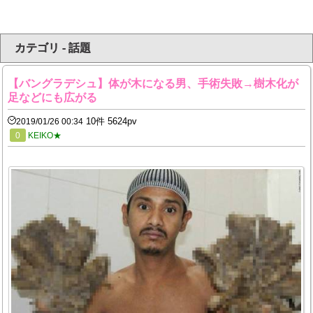
カテゴリ - 話題
【バングラデシュ】体が木になる男、手術失敗→樹木化が
足などにも広がる
10件 5624pv
2019/01/26 00:34
0
KEIKO★