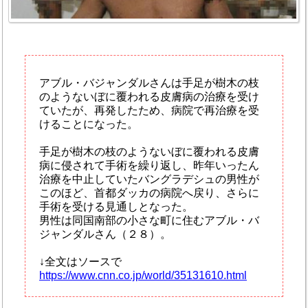
アブル・バジャンダルさんは手足が樹木の枝
のようないぼに覆われる皮膚病の治療を受け
ていたが、再発したため、病院で再治療を受
けることになった。
手足が樹木の枝のようないぼに覆われる皮膚
病に侵されて手術を繰り返し、昨年いったん
治療を中止していたバングラデシュの男性が
このほど、首都ダッカの病院へ戻り、さらに
手術を受ける見通しとなった。
男性は同国南部の小さな町に住むアブル・バ
ジャンダルさん（２８）。
↓全文はソースで
https://www.cnn.co.jp/world/35131610.html