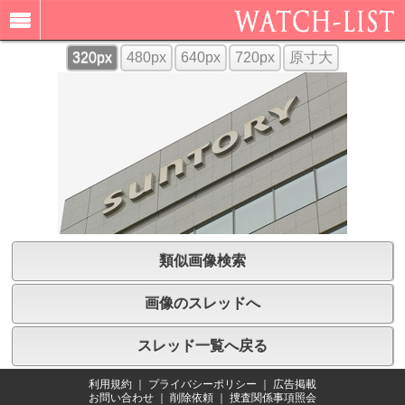
320px
480px
640px
720px
原寸大
類似画像検索
画像のスレッドへ
スレッド一覧へ戻る
利用規約
｜
プライバシーポリシー
｜
広告掲載
お問い合わせ
｜
削除依頼
｜
捜査関係事項照会