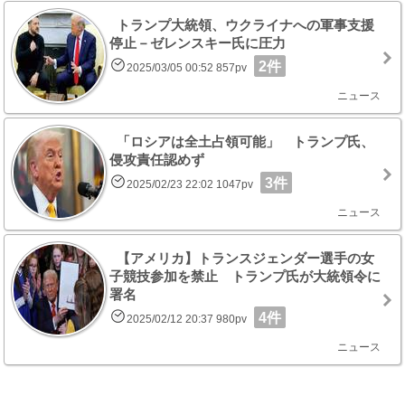
トランプ大統領、ウクライナへの軍事支援
停止－ゼレンスキー氏に圧力
2件
2025/03/05 00:52 857pv
ニュース
「ロシアは全土占領可能」 トランプ氏、
侵攻責任認めず
3件
2025/02/23 22:02 1047pv
ニュース
【アメリカ】トランスジェンダー選手の女
子競技参加を禁止 トランプ氏が大統領令に
署名
4件
2025/02/12 20:37 980pv
ニュース