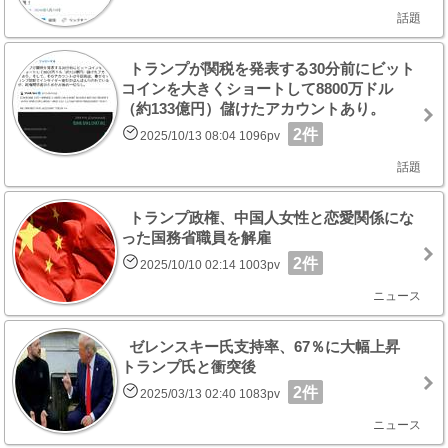
話題
トランプが関税を発表する30分前にビット
コインを大きくショートして8800万ドル
（約133億円）儲けたアカウントあり。
2件
2025/10/13 08:04 1096pv
話題
トランプ政権、中国人女性と恋愛関係にな
った国務省職員を解雇
2件
2025/10/10 02:14 1003pv
ニュース
ゼレンスキー氏支持率、67％に大幅上昇
トランプ氏と衝突後
2件
2025/03/13 02:40 1083pv
ニュース