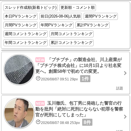
スレッド作成順(新着トピック)
更新順・コメント順
本日PVランキング
前日(2026-08-06)人気順
週間PVランキング
月間PVランキング
年間PVランキング
累計PVランキング
週間コメントランキング
月間コメントランキング
年間コメントランキング
累計コメントランキング
「プチプチ」の製造会社、川上産業が
NEW
「プチプチ株式会社」に10月1日より社名変
更へ。創業58年で初めての変更。
1件
2026/08/07 09:51 29pv
話題
玉川徹氏、包丁男に発砲した警官の行
NEW
動を批判「絶対に死刑にならない犯罪を警察
官が死刑にしてしまった」
8件
2026/08/07 08:48 253pv