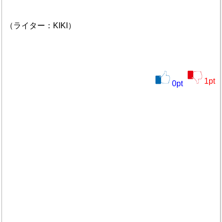
（ライター：KIKI）
1
pt
0
pt