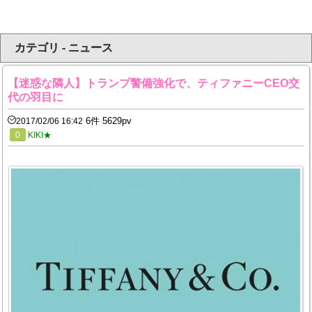
カテゴリ - ニュース
【迷惑な隣人】トランプ警備強化で、ティファニーCEO交
代の羽目に
6件 5629pv
2017/02/06 16:42
0
KIKI★