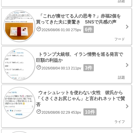
話題
「これが痩せてる人の思考？」赤福2個を
買ってきた夫に妻驚き SNSで共感の声
6件
2026/08/06 01:00 275pv
フード
トランプ大統領、イラン情勢を巡る発言で
巨額の利益か
3件
2026/08/04 00:13 211pv
話題
ウォシュレットを使わない女性 彼氏から
「くさくさお尻じゃん」と言われネットで賛
否
10件
2026/08/06 02:29 453pv
ライフ