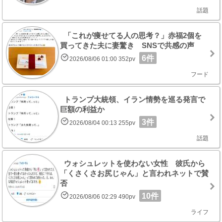
話題
「これが痩せてる人の思考？」赤福2個を
買ってきた夫に妻驚き SNSで共感の声
6件
2026/08/06 01:00 352pv
フード
トランプ大統領、イラン情勢を巡る発言で
巨額の利益か
3件
2026/08/04 00:13 255pv
話題
ウォシュレットを使わない女性 彼氏から
「くさくさお尻じゃん」と言われネットで賛
否
10件
2026/08/06 02:29 490pv
ライフ