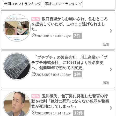
年間コメントランキング
累計コメントランキング
坂口杏里からお願いされ、住むところ
NEW
を提供していたが、このまま逃げられまし
た。
2件
2026/08/09 14:48 122pv
話題
「プチプチ」の製造会社、川上産業が「プ
チプチ株式会社」に10月1日より社名変更
へ。創業58年で初めての変更。
1件
2026/08/07 09:51 103pv
話題
玉川徹氏、包丁男に発砲した警官の行
NEW
動を批判「絶対に死刑にならない犯罪を警察
官が死刑にしてしまった」
12件
2026/08/09 14:24 415pv