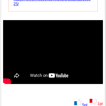
25/
1
pt
5
pt