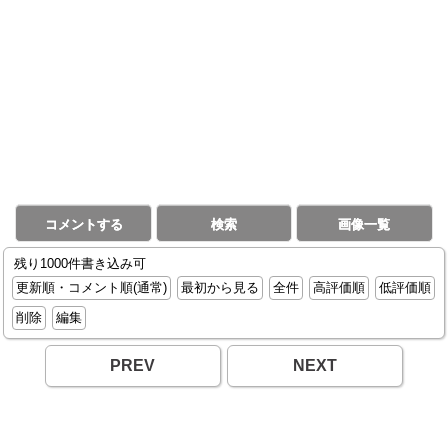
コメントする
検索
画像一覧
残り1000件書き込み可
更新順・コメント順(通常)
最初から見る
全件
高評価順
低評価順
削除
編集
PREV
NEXT