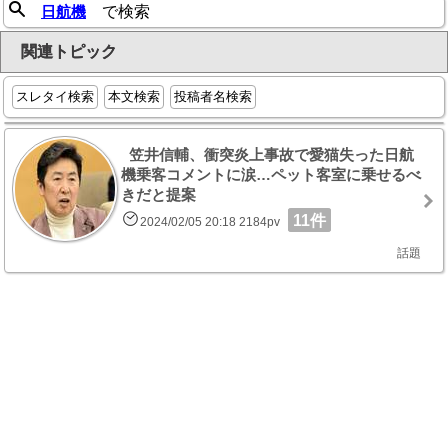
日航機
で検索
関連トピック
スレタイ検索
本文検索
投稿者名検索
笠井信輔、衝突炎上事故で愛猫失った日航
機乗客コメントに涙…ペット客室に乗せるべ
きだと提案
11件
2024/02/05 20:18 2184pv
話題