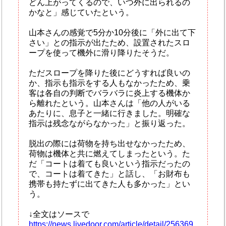
どん上がってくるので、いつ外に出られるの
かなと」感じていたという。
山本さんの感覚で5分か10分後に「外に出て下
さい」との指示が出たため、設置されたスロ
ープを使って機外に滑り降りたそうだ。
ただスロープを降りた後にどうすれば良いの
か、指示も指示をする人もなかったため、乗
客は各自の判断でバラバラに炎上する機体か
ら離れたという。山本さんは「他の人がいる
あたりに、息子と一緒に行きました。明確な
指示は残念ながらなかった」と振り返った。
脱出の際には荷物を持ち出せなかったため、
荷物は機体と共に燃えてしまったという。た
だ「コートは着ても良いという指示だったの
で、コートは着てきた」と話し、「お財布も
携帯も持たずに出てきた人も多かった」とい
う。
↓全文はソースで
https://news.livedoor.com/article/detail/256369