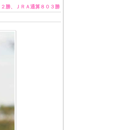
・２勝、ＪＲＡ通算８０３勝