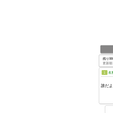
残り9
更新順
名
1
誰だよ