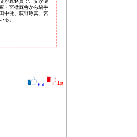
父が厩務員で、父が健
東・宮徹厩舎から騎手
田中健、荻野琢真、宮
いる。
1
pt
6
pt