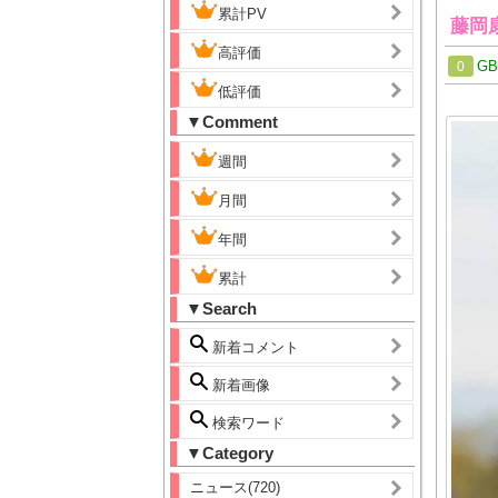
累計PV
藤岡
高評価
G
0
低評価
▼Comment
週間
月間
年間
累計
▼Search
新着コメント
新着画像
検索ワード
▼Category
ニュース(720)