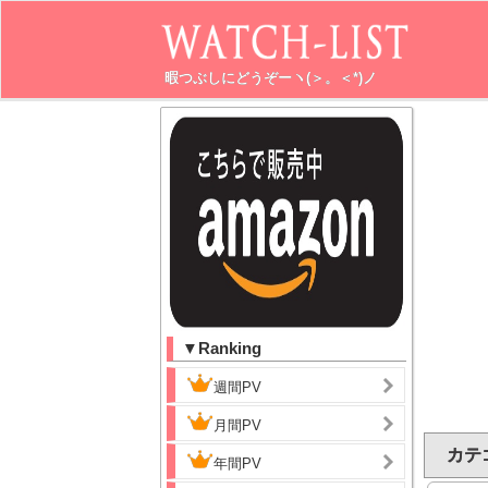
暇つぶしにどうぞーヽ(＞。＜*)ノ
▼Ranking
週間PV
月間PV
カテ
年間PV