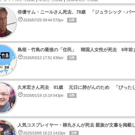
俳優サム・ニールさん死去、78歳 「ジュラシック・パ
2026/07/25 09:44 570pv
5件
島根・竹島の最後の「住民」 韓国人女性が死去 6年前
2026/03/12 17:51 636pv
3件
久米宏さん死去 81歳 元日に肺がんのため 「ぴった
2026/01/16 15:19 543pv
4件
人気コスプレイヤー・柳丸さんが死去 親族が文書を掲載
2025/10/05 16:23 1410pv
3件