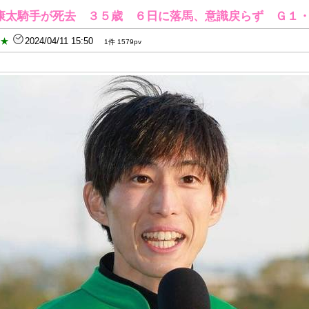
康太騎手が死去 ３５歳 ６日に落馬、意識戻らず Ｇ１
B★
2024/04/11 15:50
1件 1579pv