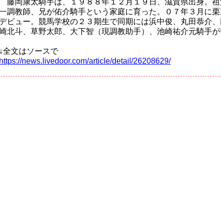
藤岡康太騎手は、１９８８年１２月１９日、滋賀県出身。祖
一調教師、兄が佑介騎手という家庭に育った。０７年３月に栗
デビュー。競馬学校の２３期生で同期には浜中俊、丸田恭介、
崎北斗、草野太郎、大下智（現調教助手）、池崎祐介元騎手が
↓全文はソースで
https://news.livedoor.com/article/detail/26208629/