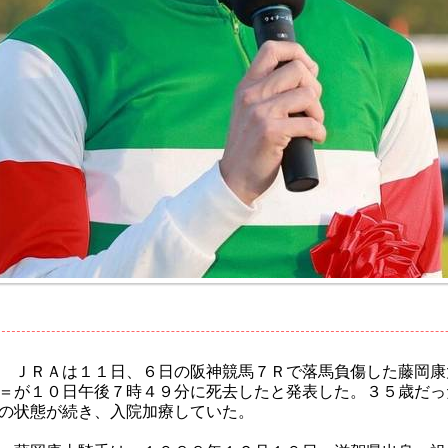
ＪＲＡは１１日、６日の阪神競馬７Ｒで落馬負傷した藤岡康
＝が１０日午後７時４９分に死去したと発表した。３５歳だっ
の状態が続き、入院加療していた。