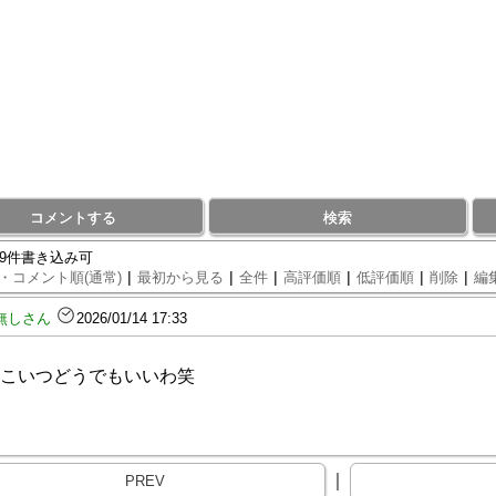
コメントする
検索
99件書き込み可
|
|
|
|
|
|
・コメント順(通常)
最初から見る
全件
高評価順
低評価順
削除
編
無しさん
2026/01/14 17:33
こいつどうでもいいわ笑
｜
PREV