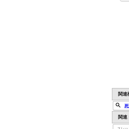
関連
死
関連
スレッ