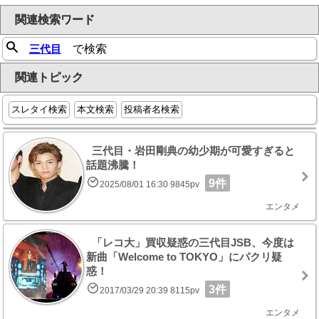
関連検索ワード
三代目
で検索
関連トピック
スレタイ検索
本文検索
投稿者名検索
三代目・岩田剛典の幼少期が可愛すぎると
話題沸騰！
9件
2025/08/01 16:30 9845pv
エンタメ
「レコ大」買収疑惑の三代目JSB、今度は
新曲「Welcome to TOKYO」にパクリ疑
惑！
3件
2017/03/29 20:39 8115pv
エンタメ