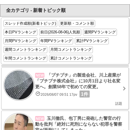
全カテゴリ - 新着トピック順
スレッド作成順(新着トピック)
更新順・コメント順
本日PVランキング
前日(2026-08-06)人気順
週間PVランキング
月間PVランキング
年間PVランキング
累計PVランキング
週間コメントランキング
月間コメントランキング
年間コメントランキング
累計コメントランキング
「プチプチ」の製造会社、川上産業が
NEW
「プチプチ株式会社」に10月1日より社名変
更へ。創業58年で初めての変更。
1件
2026/08/07 09:51 17pv
話題
玉川徹氏、包丁男に発砲した警官の行
NEW
動を批判「絶対に死刑にならない犯罪を警察
官が死刑にしてしまった」