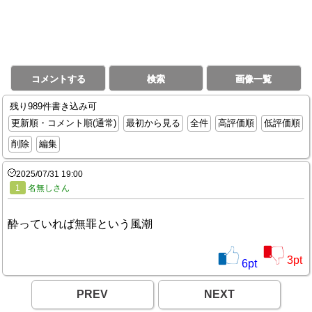
コメントする
検索
画像一覧
残り989件書き込み可
更新順・コメント順(通常)
最初から見る
全件
高評価順
低評価順
削除
編集
2025/07/31 19:00
1
名無しさん
酔っていれば無罪という風潮
3
pt
6
pt
PREV
NEXT