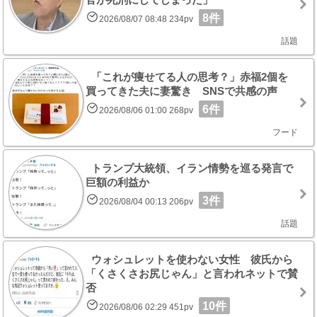
8件
2026/08/07 08:48 234pv
話題
「これが痩せてる人の思考？」赤福2個を
買ってきた夫に妻驚き SNSで共感の声
6件
2026/08/06 01:00 268pv
フード
トランプ大統領、イラン情勢を巡る発言で
巨額の利益か
3件
2026/08/04 00:13 206pv
話題
ウォシュレットを使わない女性 彼氏から
「くさくさお尻じゃん」と言われネットで賛
否
10件
2026/08/06 02:29 451pv