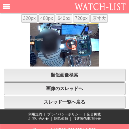
320px
480px
640px
720px
原寸大
類似画像検索
画像のスレッドへ
スレッド一覧へ戻る
利用規約
｜
プライバシーポリシー
｜
広告掲載
お問い合わせ
｜
削除依頼
｜
捜査関係事項照会