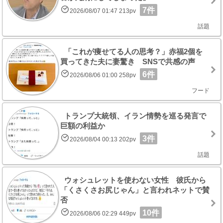
7件
2026/08/07 01:47 213pv
話題
「これが痩せてる人の思考？」赤福2個を
買ってきた夫に妻驚き SNSで共感の声
6件
2026/08/06 01:00 258pv
フード
トランプ大統領、イラン情勢を巡る発言で
巨額の利益か
3件
2026/08/04 00:13 202pv
話題
ウォシュレットを使わない女性 彼氏から
「くさくさお尻じゃん」と言われネットで賛
否
10件
2026/08/06 02:29 449pv