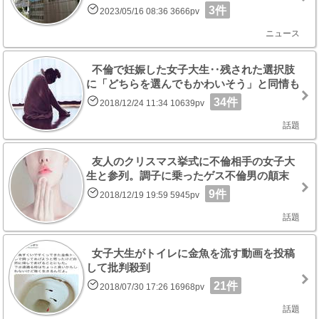
3件
2023/05/16 08:36 3666pv
ニュース
不倫で妊娠した女子大生‥残された選択肢
に「どちらを選んでもかわいそう」と同情も
34件
2018/12/24 11:34 10639pv
話題
友人のクリスマス挙式に不倫相手の女子大
生と参列。調子に乗ったゲス不倫男の顛末
9件
2018/12/19 19:59 5945pv
話題
女子大生がトイレに金魚を流す動画を投稿
して批判殺到
21件
2018/07/30 17:26 16968pv
話題