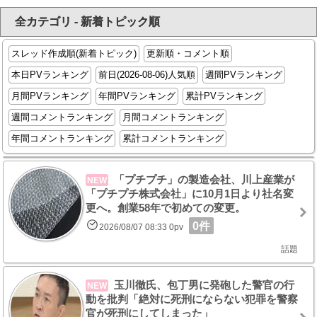
全カテゴリ - 新着トピック順
スレッド作成順(新着トピック)
更新順・コメント順
本日PVランキング
前日(2026-08-06)人気順
週間PVランキング
月間PVランキング
年間PVランキング
累計PVランキング
週間コメントランキング
月間コメントランキング
年間コメントランキング
累計コメントランキング
「プチプチ」の製造会社、川上産業が
NEW
「プチプチ株式会社」に10月1日より社名変
更へ。創業58年で初めての変更。
0件
2026/08/07 08:33 0pv
話題
玉川徹氏、包丁男に発砲した警官の行
NEW
動を批判「絶対に死刑にならない犯罪を警察
官が死刑にしてしまった」