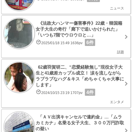
ニュース
《法政大ハンマー傷害事件》22歳・韓国籍
女子大生の奇行「廊下で追いかけられた」
「いつも7階でウロウロと…」
6件
2025/01/18 15:49 1636pv
話題
62歳羽賀研二、“恋愛経験無し”現役女子大
生と41歳差カップル成立！ 涙を流しながら
ラブラブなハグ＆キス「めちゃくちゃ大事に
します」
4件
2024/10/15 23:19 1707pv
エンタメ
「ＡＶ出演キャンセルで違約金」…「ムラ
カミカナ」名乗る女子大生、３００万円詐取
の疑い