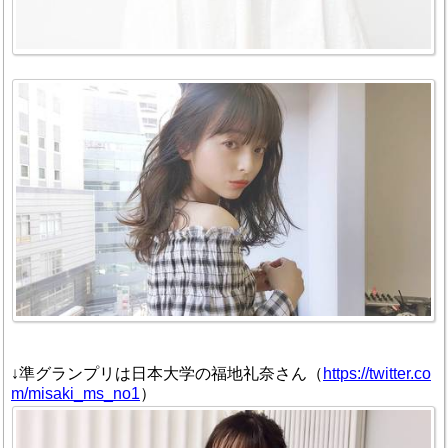
↓準グランプリは日本大学の福地礼奈さん（
https://twitter.co
m/misaki_ms_no1
）