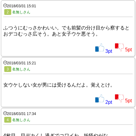
2018/03/31 15:01
2
名無しさん
ふつうにむっさかわいい。でも前髪の分け目から察すると
おデコむっさ広そう。あと女子ウケ悪そう。
5
pt
3
pt
2018/03/31 15:21
3
名無しさん
女ウケしない女が男には受けるんだよ。覚えとけ。
5
pt
2
pt
2018/03/31 17:34
4
名無しさん
4枚目、目デカくし過ぎでコワイわ。妖怪やがな