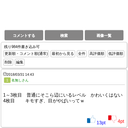
コメントする
検索
画像一覧
残り984件書き込み可
更新順・コメント順(通常)
最初から見る
全件
高評価順
低評価順
削除
編集
2018/03/31 14:43
1
名無しさん
1～3枚目 普通にそこら辺にいるレベル かわいくはない
4枚目 キモすぎ、目がやばいってｗ
4
pt
13
pt