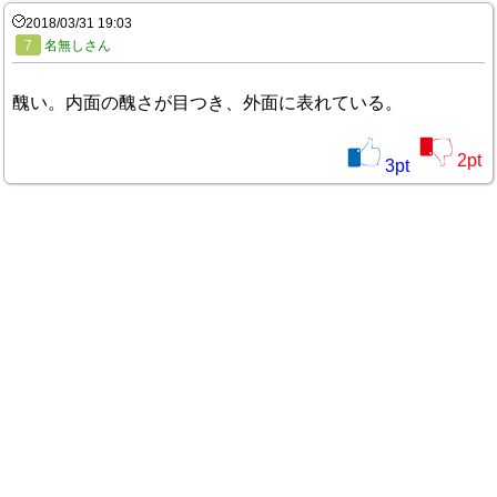
2018/03/31 19:03
7
名無しさん
醜い。内面の醜さが目つき、外面に表れている。
2
pt
3
pt