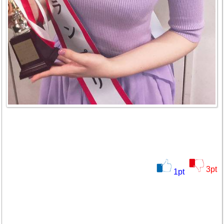
3
pt
1
pt