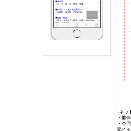
↓ネッ
・憔悴
・今回
溺れる