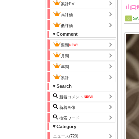
累計PV
山口
高評価
SA
0
低評価
▼Comment
週間
月間
年間
累計
▼Search
新着コメント
新着画像
検索ワード
▼Category
ニュース(720)