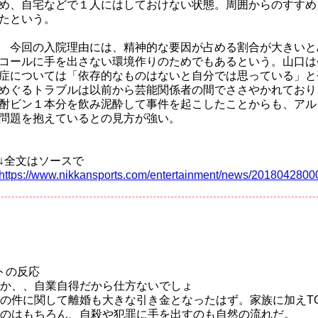
め、自宅などで１人にはしておけない状態。周囲からのすすめ
たという。
今回の入院理由には、精神的な要因が占める割合が大きいと
コールに手を出さない環境作りのためでもあるという。山口は
症については「依存的なものはないと自分では思っている」と
めぐるトラブルは以前から芸能関係者の間でささやかれており
酎ビン１本分を飲み泥酔して事件を起こしたことからも、アル
問題を抱えているとの見方が強い。
↓全文はソースで
https://www.nikkansports.com/entertainment/news/2018042800
トの反応
か、、自業自得だから仕方ないでしょ
の件に関して離婚も大きな引き金となったはず。家族に加えTO
のはもちろん、自殺や犯罪に手を出すのも自然の流れだ。