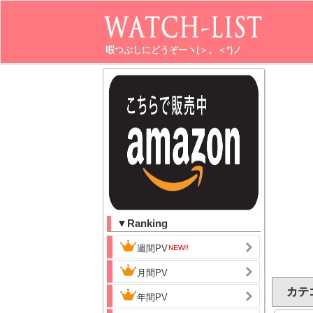
暇つぶしにどうぞーヽ(＞。＜*)ノ
▼Ranking
週間PV
月間PV
カテゴ
年間PV