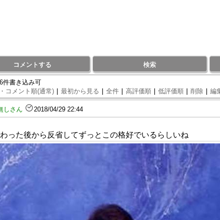
コメントする
検索
76件書き込み可
|
|
|
|
|
|
・コメント順(通常)
最初から見る
全件
高評価順
低評価順
削除
編
無しさん
2018/04/29 22:44
わった後から反省してずっとこの格好でいるらしいね