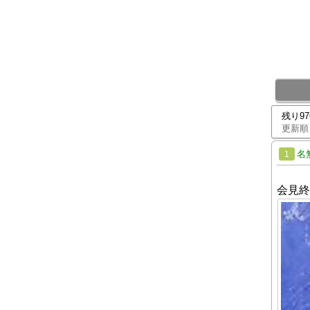
残り9
更新順
名
1
会見終