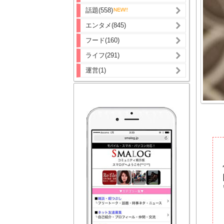
話題(558)
エンタメ(845)
フード(160)
ライフ(291)
運営(1)