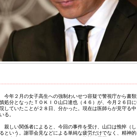
今年２月の女子高生への強制わいせつ容疑で警視庁から書類
慎処分となったＴＯＫＩＯ山口達也（４６）が、今月２６日に
院していたことが２８日、分かった。現在は医師らが見守る中
いる。
親しい関係者によると、今回の事件を受け、山口は憔悴（し
るという。謝罪会見などによる単純な疲労だけでなく、精神的