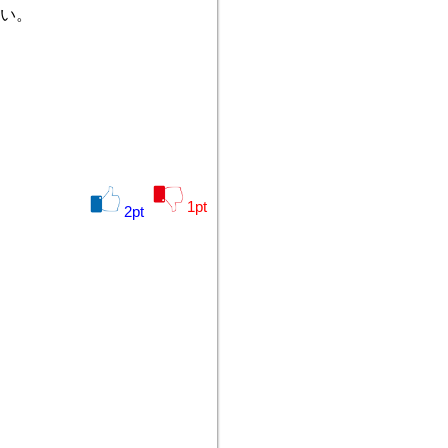
い。
1
pt
2
pt