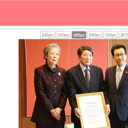
240px
320px
480px
640px
720px
原