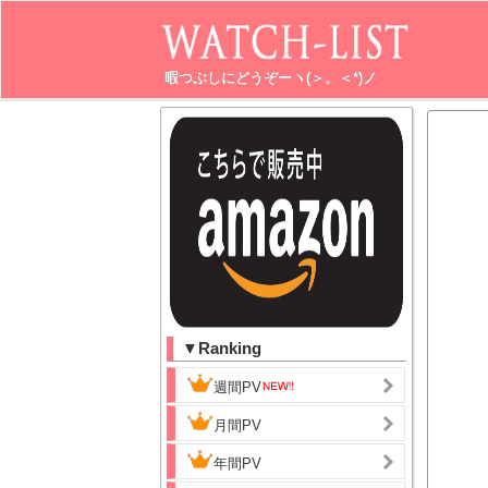
暇つぶしにどうぞーヽ(＞。＜*)ノ
▼Ranking
週間PV
月間PV
年間PV