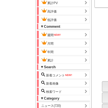
累計PV
高評価
低評価
▼Comment
週間
月間
年間
累計
▼Search
新着コメント
新着画像
検索ワード
▼Category
ニュース(720)