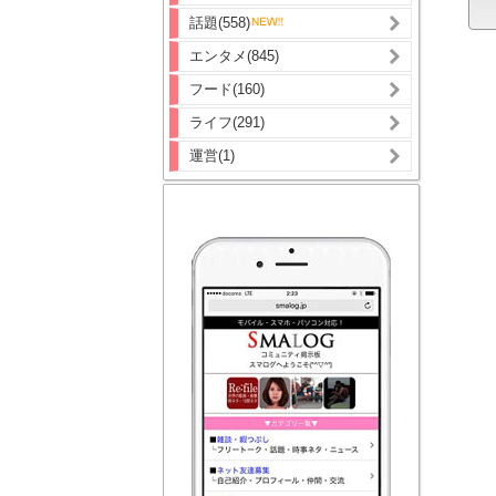
話題(558)
エンタメ(845)
フード(160)
ライフ(291)
運営(1)