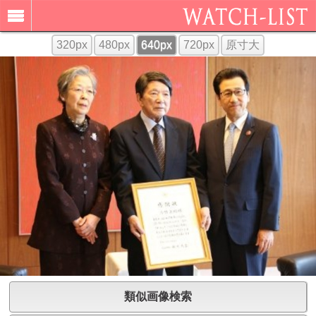
320px
480px
640px
720px
原寸大
類似画像検索