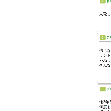
名
4
人殺し
名
5
信じな
ランド
ゃねえ
そんな
プ
6
俺3年
何度も