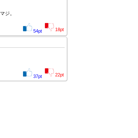
マジ。
18
pt
54
pt
22
pt
37
pt