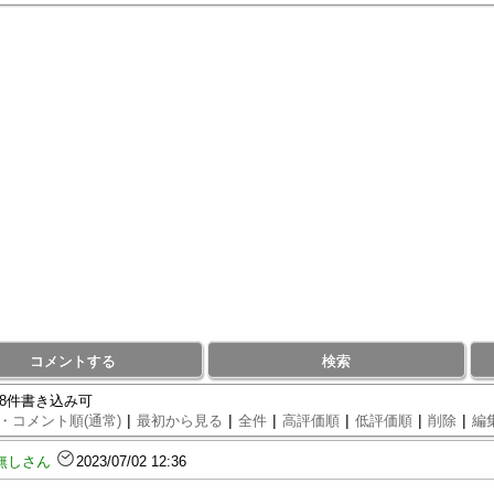
コメントする
検索
88件書き込み可
|
|
|
|
|
|
・コメント順(通常)
最初から見る
全件
高評価順
低評価順
削除
編
無しさん
2023/07/02 12:36