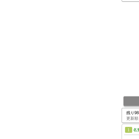
残り9
更新順
名
1