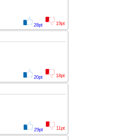
19
pt
28
pt
18
pt
20
pt
11
pt
29
pt