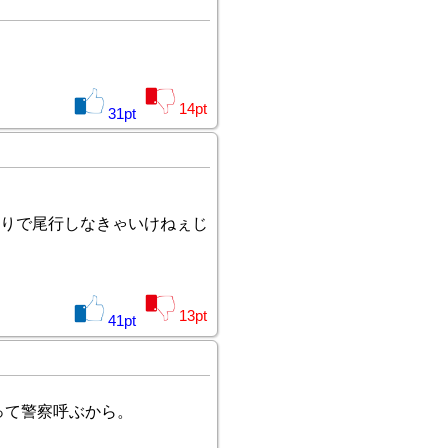
14
pt
31
pt
りで尾行しなきゃいけねぇじ
13
pt
41
pt
って警察呼ぶから。