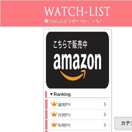
暇つぶしにどうぞーヽ(＞。＜*)ノ
▼Ranking
週間PV
月間PV
カテゴ
年間PV