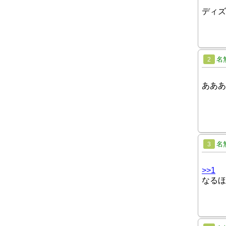
ディズ
名
2
あああ
名
3
>>1
なるほ