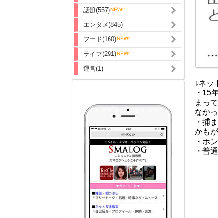
話題(557)
エンタメ(845)
フード(160)
ライフ(291)
運営(1)
↓ネッ
・15
まって
なかっ
・捕ま
かもが
・ホン
・普通