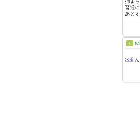
捕まら
普通に
あとオ
名
7
>>6
ん