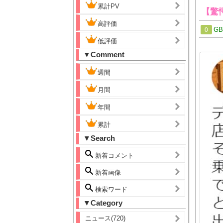
累計PV
【驚
高評価
G
0
低評価
▼Comment
週間
月間
年間
累計
▼Search
新着コメント
新着画像
検索ワード
▼Category
ニュース(720)