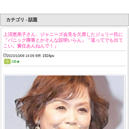
カテゴリ - 話題
上沼恵美子さん、ジャニーズ会見を欠席したジュリー氏に
「パニック障害とかそんな説明いらん」「這ってでも出て
こい。責任あんねんで！」
6件 1924pv
2023/10/09 14:09
0
GB★