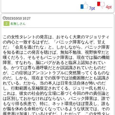
4
pt
7
pt
2023/10/10 10:27
2
名無しさん
この女性タレントの発言は、おそらく大衆のマジョリティ
の内心と一致するはずだ。「パニック障害なんぞ、甘え
だ」「会見を逃げたな」と。しかしながら、パニック障害
を知る者はこの発言を聴けば、無知不勉強、視野狭窄だと
嘆くだろう。そもそもパニック障害は、現在では脳の機能
障害、すなわち、脳にバグがあると臨床上認知されてい
る。かつては専ら過呼吸だとか誤認識されていたものだ
が、この症状はアンコントラブルに突然襲ってくるものな
のだ。しかも、現在までの医学では治癒困難だとも認識さ
れている。だから、当の本人は日常生活自体が怖いのだ
し、行動範囲も至極限定されてくる。ジュリー氏も然り。
これは、彼女の社会的な立場に基づく今回の件の責任論と
は区別しておかなければならない。パニック障害は、誰で
もなり得る疾患で、特に、ネット環境がほぼ普及し、誰も
が脳を休める余裕がなくなっているような状況では、その
罹患率は加速しているはずだ。したがって、この女性タレ