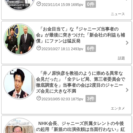
0件
2023/11/14 15:09 1695pv
ニュース
「お金目当て」な『ジャニーズ当事者の
会』が最後に突きつけた「新会社の利益も補
償」にファンは猛反発
6件
2023/10/27 18:11 2493pv
話題
「井ノ原快彦を教祖のように崇める異常な
会見だった」「全テレビ局、第三者委員会で
徹底調査を」当事者の会は2度目のジャニー
ズ会見に大きな不満
3件
2023/10/05 02:03 1875pv
エンタメ
NHK会長、ジャニーズ所属タレントの今後
の起用「新規の出演依頼は当面行わない」紅