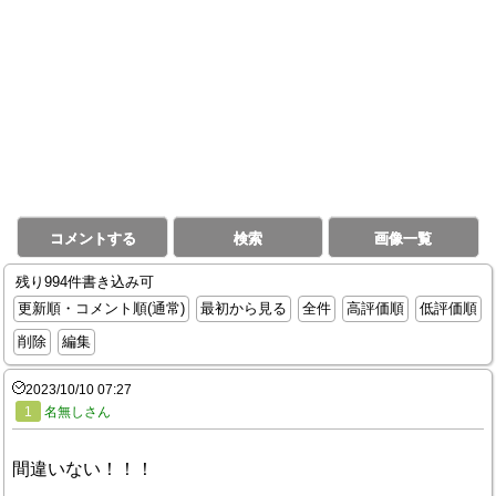
コメントする
検索
画像一覧
残り994件書き込み可
更新順・コメント順(通常)
最初から見る
全件
高評価順
低評価順
削除
編集
2023/10/10 07:27
1
名無しさん
間違いない！！！