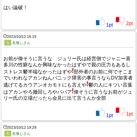
はい論破！
2
pt
1
pt
2023/10/12 16:15
5
名無しさん
お前が偉そうに言うな ジュリー氏は経営側でジャニー喜
多川の性癖なんか興味なかったはずやで親の圧力もあるし
ストレス鬱半端なかったはずや
部外者のお前に何でそこま
でいわれなアカンねんパニック障害の事言うならDV加害者
逃げてるカウアンオカモトにも言えや
鬱の人にキツい言葉
はアカンやろ撤回しろやババア
偉そうに言うなお前がジュ
リー氏の立場だったら会見に出て言うんか全部
1
pt
1
pt
2023/10/12 19:29
6
名無しさん