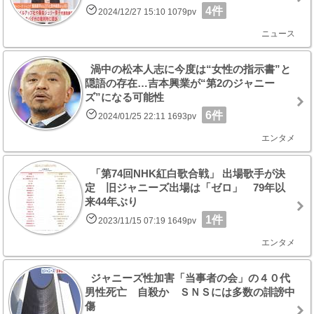
4件
2024/12/27 15:10 1079pv
ニュース
渦中の松本人志に今度は“女性の指示書”と
隠語の存在…吉本興業が“第2のジャニー
ズ”になる可能性
6件
2024/01/25 22:11 1693pv
エンタメ
「第74回NHK紅白歌合戦」 出場歌手が決
定 旧ジャニーズ出場は「ゼロ」 79年以
来44年ぶり
1件
2023/11/15 07:19 1649pv
エンタメ
ジャニーズ性加害「当事者の会」の４０代
男性死亡 自殺か ＳＮＳには多数の誹謗中
傷