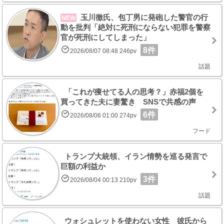
玉川徹氏、包丁男に発砲した警官の行
NEW
動を批判「絶対に死刑にならない犯罪を警察
官が死刑にしてしまった」
8件
2026/08/07 08:48 246pv
話題
「これが痩せてる人の思考？」赤福2個を
買ってきた夫に妻驚き SNSで共感の声
6件
2026/08/06 01:00 274pv
フード
トランプ大統領、イラン情勢を巡る発言で
巨額の利益か
3件
2026/08/04 00:13 210pv
話題
ウォシュレットを使わない女性 彼氏から