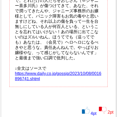
で。どれだけの人たちをおじさん（※ジャニ
ー喜多川氏）が傷つけてきて、あなた、それ
で潤ってきたんや、ジャニーズ事務所のお嬢
様として。パニック障害もお気の毒やと思い
ますけどね、それ以上の傷を負って一生を台
無しにしている人が何百人といる、というこ
とを忘れてはいけない！あの場所に出てこな
いのはズルいねん。ほうてでも（這ってで
も）あなたは、（会見で）ヘロヘロになるべ
きやと思うな。責任あんねんで。やっぱりお
嬢様やな、って感じがしてならないんです」
と最後まで強い口調で批判した。
↓全文はソースで
https://www.daily.co.jp/gossip/2023/10/08/0016
896741.shtml
2
pt
4
pt