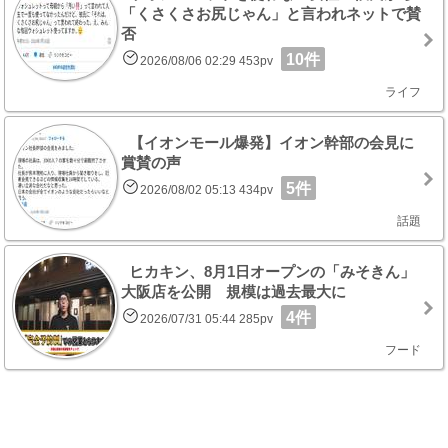
「くさくさお尻じゃん」と言われネットで賛
否
10件
2026/08/06 02:29 453pv
ライフ
【イオンモール爆発】イオン幹部の会見に
賞賛の声
5件
2026/08/02 05:13 434pv
話題
ヒカキン、8月1日オープンの「みそきん」
大阪店を公開 規模は過去最大に
4件
2026/07/31 05:44 285pv
フード