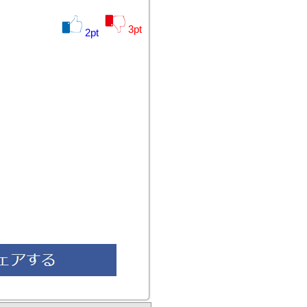
3
pt
2
pt