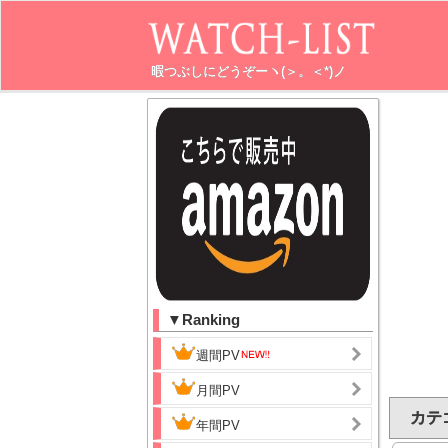
暇つぶしにどうぞーヽ(＞。＜*)ノ
▼Ranking
週間PV
月間PV
カテゴ
年間PV