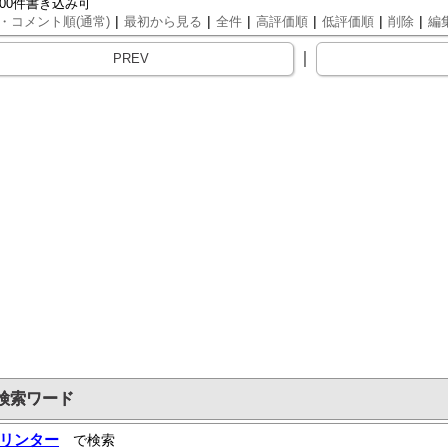
000件書き込み可
|
|
|
|
|
|
・コメント順(通常)
最初から見る
全件
高評価順
低評価順
削除
編
｜
PREV
検索ワード
リンター
で検索