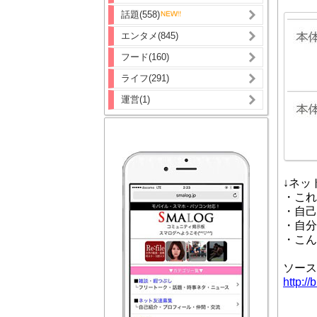
話題(558)
エンタメ(845)
フード(160)
ライフ(291)
運営(1)
↓ネッ
・これ
・自己
・自分
・こん
ソース
http:/