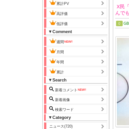
累計PV
X民
んで
高評価
G
低評価
0
▼Comment
週間
月間
年間
累計
▼Search
新着コメント
新着画像
検索ワード
▼Category
ニュース(720)