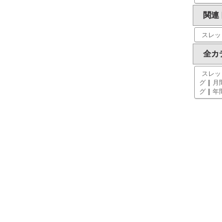
関連
スレッ
全カ
スレッ
|
グ
月
|
グ
年