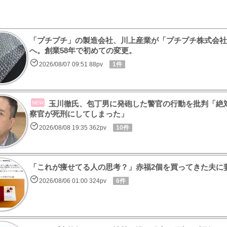
「プチプチ」の製造会社、川上産業が「プチプチ株式会社
へ。創業58年で初めての変更。
2026/08/07 09:51 88pv
1件
玉川徹氏、包丁男に発砲した警官の行動を批判「絶
NEW
察官が死刑にしてしまった」
2026/08/08 19:35 362pv
10件
「これが痩せてる人の思考？」赤福2個を買ってきた夫に
2026/08/06 01:00 324pv
6件