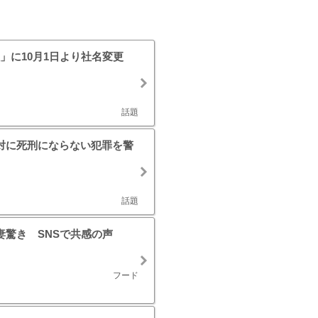
」に10月1日より社名変更
話題
対に死刑にならない犯罪を警
話題
妻驚き SNSで共感の声
フード