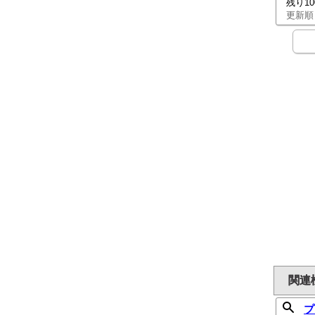
残り1
更新順
関連
プ