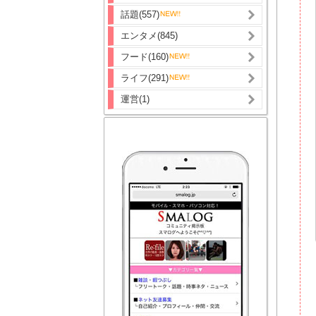
話題(557)
エンタメ(845)
フード(160)
ライフ(291)
運営(1)