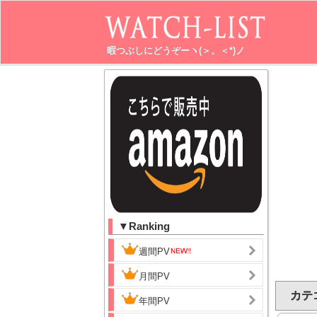
暇つぶしにどうぞーヽ(＞。＜*)ノ
▼Ranking
週間PV
月間PV
カテゴ
年間PV