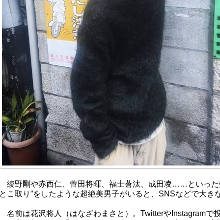
綾野剛や赤西仁、菅田将暉、福士蒼汰、成田凌……といった
とこ取り”をしたような超絶美男子がいると、SNSなどで大き
名前は花沢将人（はなざわまさと）。TwitterやInstagra