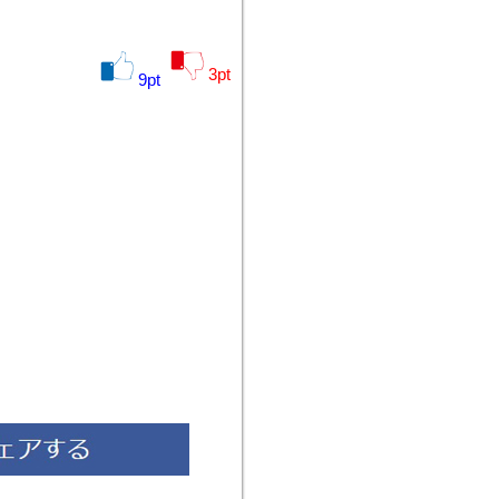
3
pt
9
pt