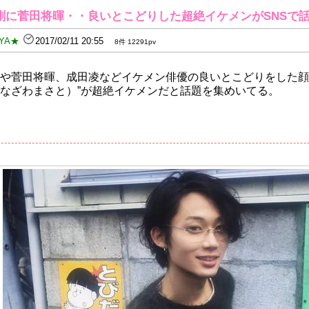
剛に菅田将暉・・良いとこどりした超絶イケメンがSNSで
YA★
2017/02/11 20:55
8件 12291pv
や菅田将暉、成田凌などイケメン俳優の良いとこどりをした顔
なざわまさと）”が超絶イケメンだと話題を集めいてる。