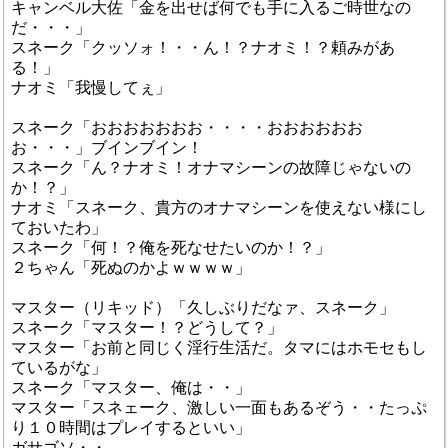
キャンベル大佐「金を出せば何でも手に入るご時世なの
だ・・・」
スネーク「クッソォ！・・ん！？ナオミ！？頼みがあ
る！」
ナオミ「我慢してぇ」
スネーク「おおおおおおお・・・・おおおおおお
お・・・」ブインブイン！
スネーク「ん？ナオミ！オナマシーンの故障じゃないの
か！？」
ナオミ「スネーク、貴方のオナマシーンを使えない様にし
ておいたわ」
スネーク「何！？俺を死なせたいのか！？」
２ちゃん「死ぬのかよｗｗｗｗ」
マスター（リキッド）「久しぶりだなァ、スネーク」
スネーク「マスター！？どうして？」
マスター「お前と同じく淫行生活だ。タマにはホモセもし
ているがな」
スネーク「マスター、俺は・・」
マスター「スネェーク、激しい一面もあるぞう・・たっぷ
り１０時間はプレイするといい」
ガサゴソ・・