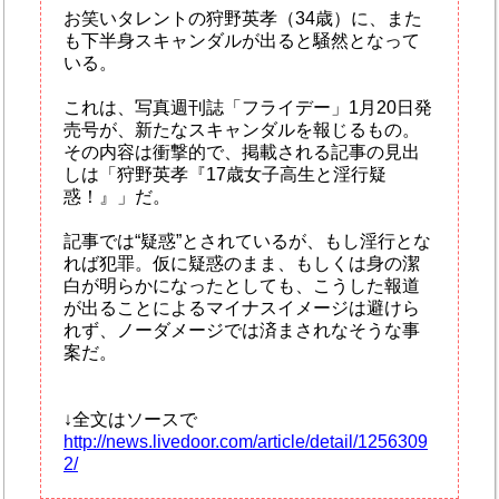
お笑いタレントの狩野英孝（34歳）に、また
も下半身スキャンダルが出ると騒然となって
いる。
これは、写真週刊誌「フライデー」1月20日発
売号が、新たなスキャンダルを報じるもの。
その内容は衝撃的で、掲載される記事の見出
しは「狩野英孝『17歳女子高生と淫行疑
惑！』」だ。
記事では“疑惑”とされているが、もし淫行とな
れば犯罪。仮に疑惑のまま、もしくは身の潔
白が明らかになったとしても、こうした報道
が出ることによるマイナスイメージは避けら
れず、ノーダメージでは済まされなそうな事
案だ。
↓全文はソースで
http://news.livedoor.com/article/detail/1256309
2/