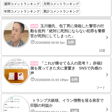
週間コメントランキング
月間コメントランキング
年間コメントランキング
累計コメントランキング
玉川徹氏、包丁男に発砲した警官の行
NEW
動を批判「絶対に死刑にならない犯罪を警察
官が死刑にしてしまった」
0件
2026/08/06 08:56 5pv
話題
「これが痩せてる人の思考？」赤福2
NEW
個を買ってきた夫に妻驚き SNSで共感の
声
6件
2026/08/06 01:00 195pv
フード
トランプ大統領、イラン情勢を巡る発言で
巨額の利益か
3件