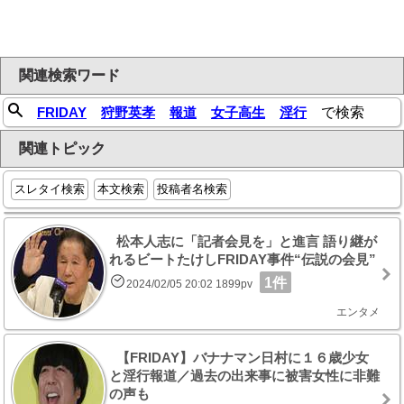
関連検索ワード
FRIDAY
狩野英孝
報道
女子高生
淫行
で検索
関連トピック
スレタイ検索
本文検索
投稿者名検索
松本人志に「記者会見を」と進言 語り継が
れるビートたけしFRIDAY事件“伝説の会見”
1件
2024/02/05 20:02 1899pv
エンタメ
【FRIDAY】バナナマン日村に１６歳少女
と淫行報道／過去の出来事に被害女性に非難
の声も