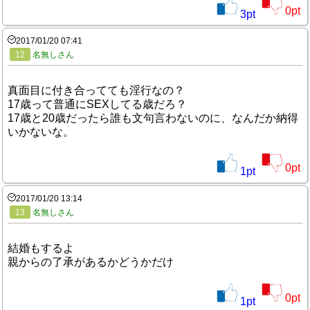
0
pt
3
pt
2017/01/20 07:41
12
名無しさん
真面目に付き合ってても淫行なの？
17歳って普通にSEXしてる歳だろ？
17歳と20歳だったら誰も文句言わないのに、なんだか納得
いかないな。
0
pt
1
pt
2017/01/20 13:14
13
名無しさん
結婚もするよ
親からの了承があるかどうかだけ
0
pt
1
pt