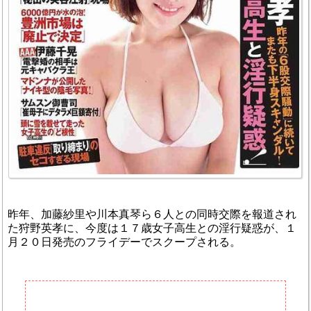
昨年、加藤紗里や川本真琴ら６人との同時交際を報道され
た狩野英孝に、今度は１７歳女子高生との淫行疑惑が、１
月２０日発売のフライデーでスクープされる。