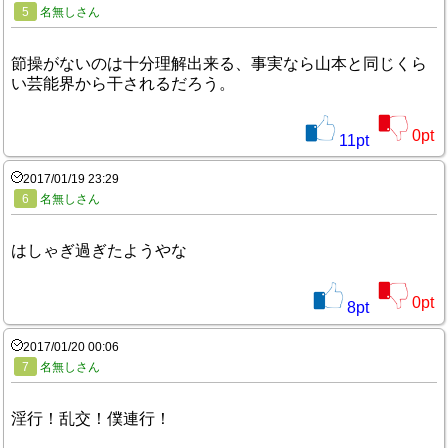
5
名無しさん
節操がないのは十分理解出来る、事実なら山本と同じくら
い芸能界から干されるだろう。
0
pt
11
pt
2017/01/19 23:29
6
名無しさん
はしゃぎ過ぎたようやな
0
pt
8
pt
2017/01/20 00:06
7
名無しさん
淫行！乱交！僕連行！