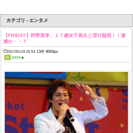
カテゴリ - エンタメ
【FRIDAY】狩野英孝、１７歳女子高生と淫行疑惑！！逮
捕か・・？
13件 9054pv
2017/01/19 20:53
0
SAYA★