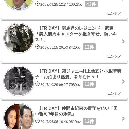
43件
2018/09/25 12:37 10923pv
エンタメ
【FRIDAY】競馬界のレジェンド・武豊
「美人競馬キャスターを抱き寄せ、熱いキ
ス！」
12件
2017/11/15 20:53 8429pv
エンタメ
【FRIDAY】関ジャニ∞村上信五と小島瑠璃
子「お泊まり熱愛」を育む日々！
13件
2017/10/29 09:27 7689pv
エンタメ
【FRIDAY】仲間由紀恵の留守を狙い「田
中哲司3年目の浮気」
12件
2017/06/06 16:46 9619pv