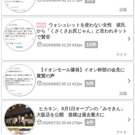
2026/08/04 00:13 173pv
話題
ウォシュレットを使わない女性 彼氏
NEW
から「くさくさお尻じゃん」と言われネット
で賛否
10件
2026/08/06 02:29 433pv
ライフ
【イオンモール爆発】イオン幹部の会見に
賞賛の声
5件
2026/08/02 05:13 422pv
話題
ヒカキン、8月1日オープンの「みそきん」
大阪店を公開 規模は過去最大に
4件
2026/07/31 05:44 276pv
フード