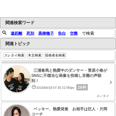
関連検索ワード
遠距離
死別
黒柳徹子
告白
交際
で検索
関連トピック
スレタイ検索
本文検索
投稿者名検索
三浦春馬と熱愛中のダンサー・菅原小春が
SNSに不穏当な画像を投稿し非難の声殺
到！
26件
2019/04/18 07:30 21780pv
エンタメ
ベッキー、熱愛発覚 お相手は巨人・片岡
コーチ