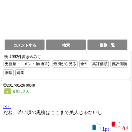
コメントする
検索
画像一覧
残り992件書き込み可
更新順・コメント順(通常)
最初から見る
全件
高評価順
低評価順
削除
編集
2017/01/26 00:49
2
名無しさん
>>1
だね、若い頃の黒柳はここまで美人じゃないし
2
pt
1
pt