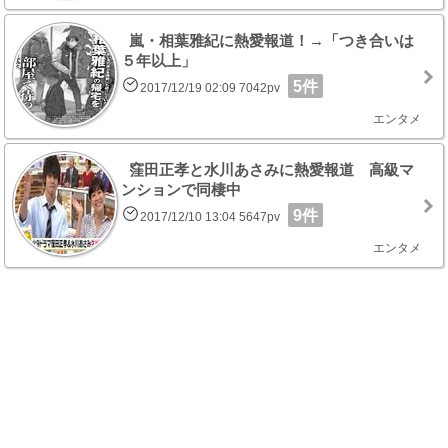
嵐・相葉雅紀に熱愛報道！→「つき合いは
５年以上」
5件
2017/12/19 02:09 7042pv
エンタメ
窪田正孝と水川あさみに熱愛報道 高級マ
ンションで同棲中
9件
2017/12/10 13:04 5647pv
エンタメ