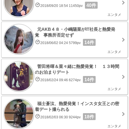
40件
2018/09/20 18:54 11450pv
エンタメ
元AKB４８・小嶋陽菜がIT社長と熱愛発
覚 事務所否定せず
14件
2018/06/02 04:24 5799pv
エンタメ
菅田将暉＆菜々緒に熱愛発覚！ １３時間
のお泊まりデート
14件
2018/02/24 09:46 6274pv
エンタメ
福士蒼汰、熱愛発覚！インスタ女王との密
着デート撮られる
18件
2018/02/03 06:30 9244pv
エンタメ