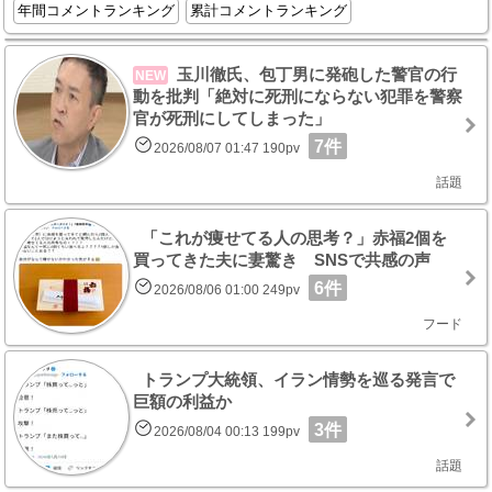
年間コメントランキング
累計コメントランキング
玉川徹氏、包丁男に発砲した警官の行
NEW
動を批判「絶対に死刑にならない犯罪を警察
官が死刑にしてしまった」
7件
2026/08/07 01:47 190pv
話題
「これが痩せてる人の思考？」赤福2個を
買ってきた夫に妻驚き SNSで共感の声
6件
2026/08/06 01:00 249pv
フード
トランプ大統領、イラン情勢を巡る発言で
巨額の利益か
3件
2026/08/04 00:13 199pv
話題