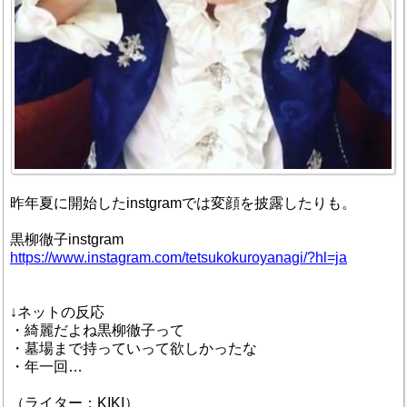
昨年夏に開始したinstgramでは変顔を披露したりも。
黒柳徹子instgram
https://www.instagram.com/tetsukokuroyanagi/?hl=ja
↓ネットの反応
・綺麗だよね黒柳徹子って
・墓場まで持っていって欲しかったな
・年一回…
（ライター：KIKI）