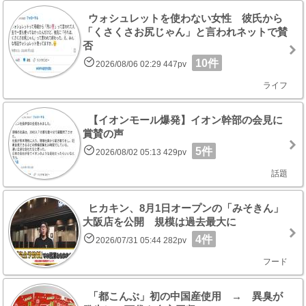
ウォシュレットを使わない女性 彼氏から
「くさくさお尻じゃん」と言われネットで賛
否
10件
2026/08/06 02:29 447pv
ライフ
【イオンモール爆発】イオン幹部の会見に
賞賛の声
5件
2026/08/02 05:13 429pv
話題
ヒカキン、8月1日オープンの「みそきん」
大阪店を公開 規模は過去最大に
4件
2026/07/31 05:44 282pv
フード
「都こんぶ」初の中国産使用 → 異臭が