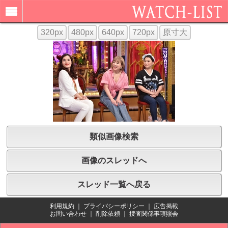
320px
480px
640px
720px
原寸大
類似画像検索
画像のスレッドへ
スレッド一覧へ戻る
利用規約
｜
プライバシーポリシー
｜
広告掲載
お問い合わせ
｜
削除依頼
｜
捜査関係事項照会