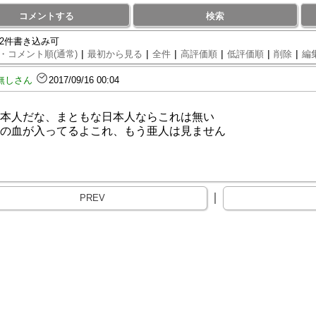
コメントする
検索
82件書き込み可
|
|
|
|
|
|
・コメント順(通常)
最初から見る
全件
高評価順
低評価順
削除
編
無しさん
2017/09/16 00:04
本人だな、まともな日本人ならこれは無い
の血が入ってるよこれ、もう亜人は見ません
｜
PREV