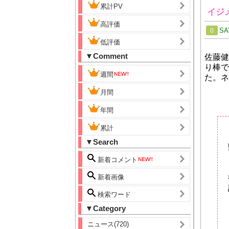
累計PV
イジ
高評価
SA
0
低評価
▼Comment
佐藤健
り棒で
週間
た。ネ
月間
年間
累計
▼Search
新着コメント
新着画像
検索ワード
▼Category
ニュース(720)