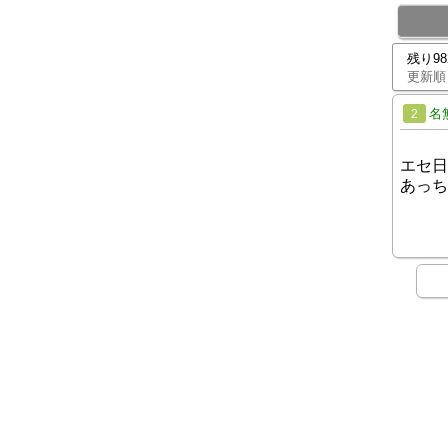
残り9
更新順
名
2
エセ日
あっち