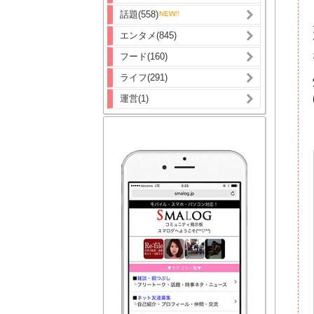
話題(558)
エンタメ(845)
フード(160)
ライフ(291)
運営(1)