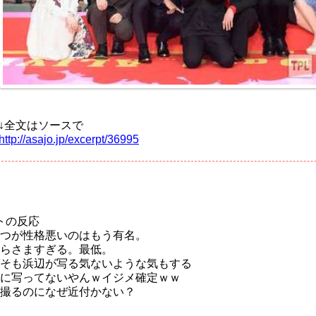
↓全文はソースで
http://asajo.jp/excerpt/36995
トの反応
つが性格悪いのはもう有名。
らさますぎる。最低。
そも浜辺が写る気ないような気もする
に写ってないやんｗイジメ確定ｗｗ
撮るのになぜ近付かない？