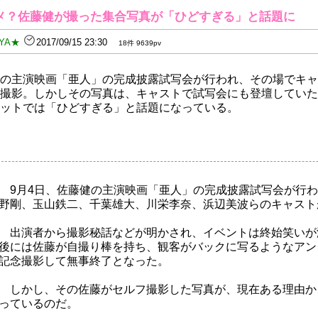
メ？佐藤健が撮った集合写真が「ひどすぎる」と話題に
YA★
2017/09/15 23:30
18件 9639pv
の主演映画「亜人」の完成披露試写会が行われ、その場でキャ
撮影。しかしその写真は、キャストで試写会にも登壇していた
ットでは「ひどすぎる」と話題になっている。
9月4日、佐藤健の主演映画「亜人」の完成披露試写会が行わ
野剛、玉山鉄二、千葉雄大、川栄李奈、浜辺美波らのキャスト
出演者から撮影秘話などが明かされ、イベントは終始笑いが
後には佐藤が自撮り棒を持ち、観客がバックに写るようなアン
記念撮影して無事終了となった。
しかし、その佐藤がセルフ撮影した写真が、現在ある理由か
っているのだ。