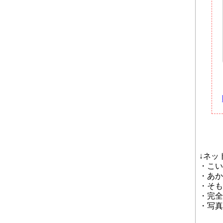
↓ネッ
・こい
・あか
・そも
・完全
・写真