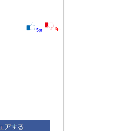
3
pt
5
pt