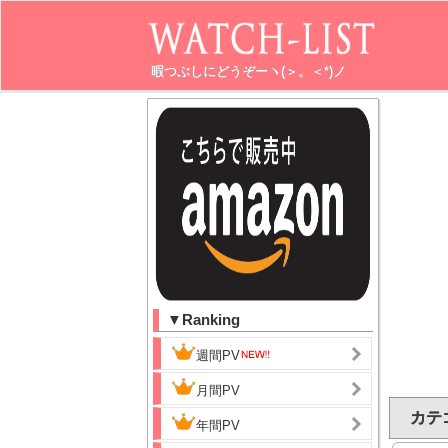
暇つぶしにどうぞーヽ(＞。＜*)ノ
▼Ranking
週間PV
月間PV
カテ
年間PV