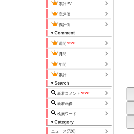
累計PV
高評価
低評価
▼Comment
週間
月間
年間
累計
▼Search
新着コメント
新着画像
検索ワード
▼Category
ニュース(720)