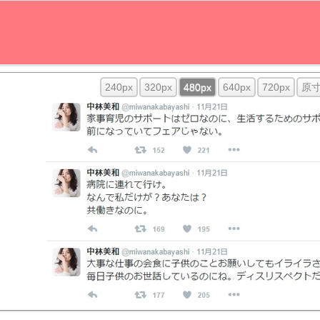
240px
320px
480px
640px
720px
原