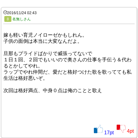
2016/11/24 02:43
8
名無しさん
嫁も軽い育児ノイローゼかもしれん。
子供の面倒は本当に大変なんだよ。
旦那もプライドばかりで威張ってないで
１日１回、２回でもいいので奥さんの仕事を手伝う＆代わ
るとかしてやれ。
ラップでやれ仲間だ、愛だと格好つけた歌を歌ってても私
生活は格好悪いぞ。
次回は格好満点、中身０点は俺のことと歌え
4
pt
17
pt