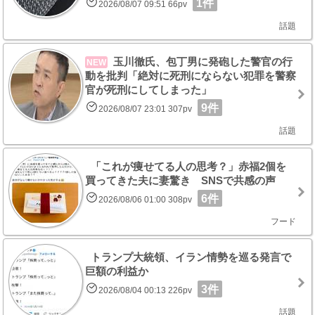
1件
2026/08/07 09:51 66pv
話題
玉川徹氏、包丁男に発砲した警官の行
NEW
動を批判「絶対に死刑にならない犯罪を警察
官が死刑にしてしまった」
9件
2026/08/07 23:01 307pv
話題
「これが痩せてる人の思考？」赤福2個を
買ってきた夫に妻驚き SNSで共感の声
6件
2026/08/06 01:00 308pv
フード
トランプ大統領、イラン情勢を巡る発言で
巨額の利益か
3件
2026/08/04 00:13 226pv
話題