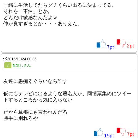
一緒に生活してたらグチくらい出るに決まってる。
それを「不仲」とか。
どんだけ敏感なんだよｗ
仲が良すぎるとか・・・ありえん。
2
pt
7
pt
2016/11/24 00:36
7
名無しさん
友達に愚痴るぐらいなら許す
仮にもテレビに出るような著名人が、同情票集めにツイー
トするところから気に入らない
だから旦那にも言われんだろ
勝手に別れろや
7
pt
15
pt