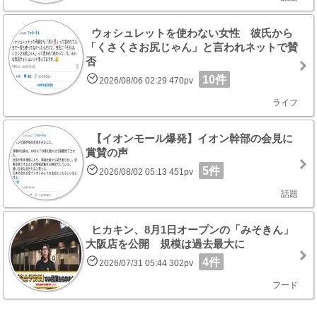
ウォシュレットを使わない女性 彼氏から
「くさくさお尻じゃん」と言われネットで賛
否
10件
2026/08/06 02:29 470pv
ライフ
【イオンモール爆発】イオン幹部の会見に
賞賛の声
5件
2026/08/02 05:13 451pv
話題
ヒカキン、8月1日オープンの「みそきん」
大阪店を公開 規模は過去最大に
4件
2026/07/31 05:44 302pv
フード