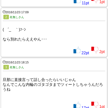
1
pt
11
pt
2016/11/23 17:09
2
名無しさん
( ´_ゝ｀)ﾌｰﾝ
なら別れたらええやん･･･
2
pt
22
pt
2016/11/23 18:15
3
名無しさん
旦那に直接言って話し合ったらいいじゃん
なんでこんな内輪のゴタゴタまでツィートしちゃうんだろ
うね
1
pt
17
pt