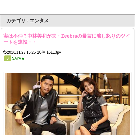
カテゴリ - エンタメ
実は不仲？中林美和が夫・Zeebraの暴言に涙し怒りのツイ
ートを連投・・
10件 16113pv
2016/11/23 15:25
0
SAYA★