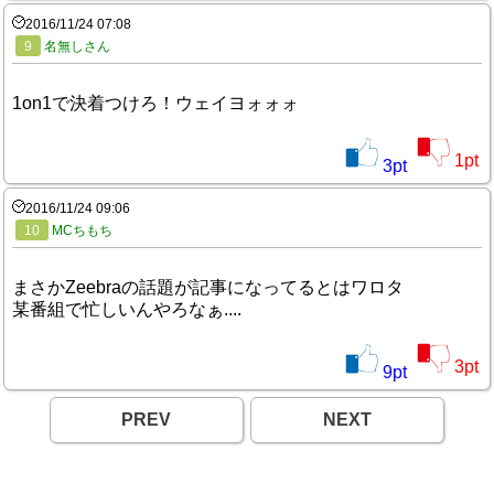
2016/11/24 07:08
9
名無しさん
1on1で決着つけろ！ウェイヨォォォ
1
pt
3
pt
2016/11/24 09:06
10
MCちもち
まさかZeebraの話題が記事になってるとはワロタ
某番組で忙しいんやろなぁ....
3
pt
9
pt
PREV
NEXT