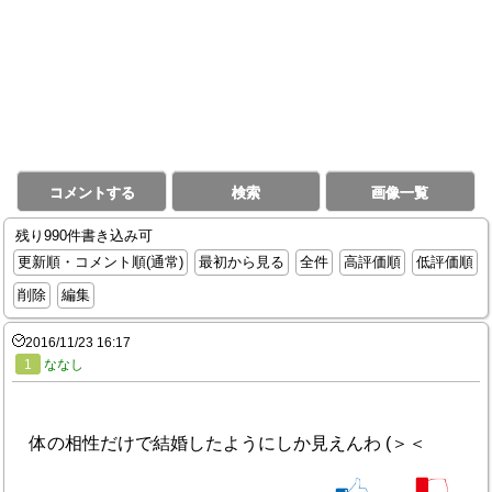
コメントする
検索
画像一覧
残り990件書き込み可
更新順・コメント順(通常)
最初から見る
全件
高評価順
低評価順
削除
編集
2016/11/23 16:17
1
ななし
体の相性だけで結婚したようにしか見えんわ (＞＜