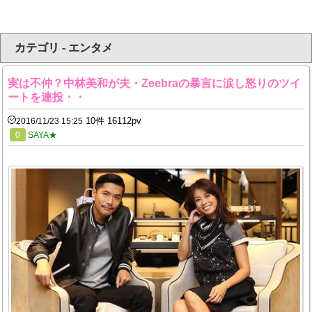
カテゴリ - エンタメ
実は不仲？中林美和が夫・Zeebraの暴言に涙し怒りのツイ
ートを連投・・
10件 16112pv
2016/11/23 15:25
0
SAYA★