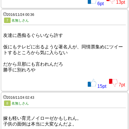
13
pt
6
pt
2016/11/24 00:36
7
名無しさん
友達に愚痴るぐらいなら許す
仮にもテレビに出るような著名人が、同情票集めにツイー
トするところから気に入らない
だから旦那にも言われんだろ
勝手に別れろや
7
pt
15
pt
2016/11/24 02:43
8
名無しさん
嫁も軽い育児ノイローゼかもしれん。
子供の面倒は本当に大変なんだよ。