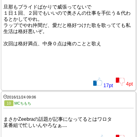
旦那もプライドばかりで威張ってないで
１日１回、２回でもいいので奥さんの仕事を手伝う＆代わ
るとかしてやれ。
ラップでやれ仲間だ、愛だと格好つけた歌を歌ってても私
生活は格好悪いぞ。
次回は格好満点、中身０点は俺のことと歌え
4
pt
17
pt
2016/11/24 09:06
10
MCちもち
まさかZeebraの話題が記事になってるとはワロタ
某番組で忙しいんやろなぁ....