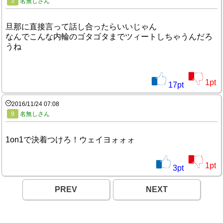
3
名無しさん
旦那に直接言って話し合ったらいいじゃん
なんでこんな内輪のゴタゴタまでツィートしちゃうんだろ
うね
1
pt
17
pt
2016/11/24 07:08
9
名無しさん
1on1で決着つけろ！ウェイヨォォォ
1
pt
3
pt
PREV
NEXT