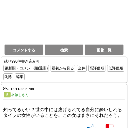
コメントする
検索
画像一覧
残り990件書き込み可
更新順・コメント順(通常)
最初から見る
全件
高評価順
低評価順
削除
編集
2016/11/23 21:08
5
名無しさん
知ってるかい？世の中には虐げられてる自分に酔いしれる
タイプの女性がいることを。この女はまさにそれだろう。