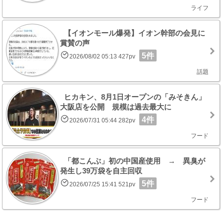
ライフ
【イオンモール爆発】イオン幹部の会見に
賞賛の声
5件
2026/08/02 05:13 427pv
話題
ヒカキン、8月1日オープンの「みそきん」
大阪店を公開 規模は過去最大に
4件
2026/07/31 05:44 282pv
フード
「都こんぶ」初の中国産使用 → 異臭が
発生し39万袋を自主回収
5件
2026/07/25 15:41 521pv
フード