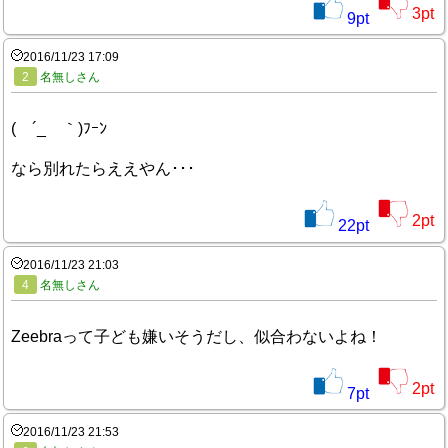
3
pt
9
pt
2016/11/23 17:09
2
名無しさん
( ´_ゝ｀)ﾌｰﾝ
なら別れたらええやん･･･
2
pt
22
pt
2016/11/23 21:03
4
名無しさん
Zeebraって子ども嫌いそうだし、似合わないよね！
2
pt
7
pt
2016/11/23 21:53