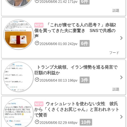
6件
2026/08/06 21:42 171pv
話題
「これが痩せてる人の思考？」赤福2
NEW
個を買ってきた夫に妻驚き SNSで共感の
声
6件
2026/08/06 01:00 242pv
フード
トランプ大統領、イラン情勢を巡る発言で
巨額の利益か
3件
2026/08/04 00:13 196pv
話題
ウォシュレットを使わない女性 彼氏
NEW
から「くさくさお尻じゃん」と言われネット
で賛否
10件
2026/08/06 02:29 446pv