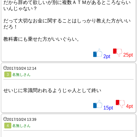
だから辞めて欲しいが別に複数ＡＴＭがあるところならい
いんじゃない？
だって大切なお金に関することはしっかり教えた方がいい
だろ！
教科書にも乗せた方がいいぐらい。
25
pt
2
pt
2017/10/24 12:14
3
名無しさん
せいじに常識問われるようじゃ人として終い
4
pt
15
pt
2017/10/24 13:39
4
名無しさん