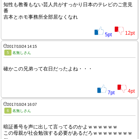
知性も教養もない芸人共がすっかり日本のテレビのご意見
番
吉本とホモ事務所全部居なくなれ
12
pt
5
pt
2017/10/24 14:15
5
名無しさん
確かこの兄弟って在日だったよね・・・
4
pt
7
pt
2017/10/24 16:07
6
名無しさん
暗証番号を声に出して言ってるのかよｗｗｗｗｗｗ
この母親が社会勉強する必要があるだろｗｗｗｗｗｗｗｗ