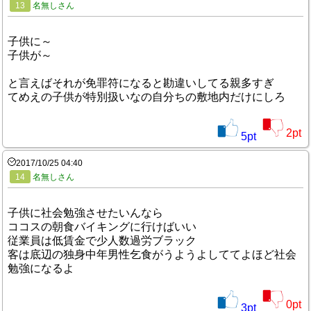
13
名無しさん
子供に～
子供が～
と言えばそれが免罪符になると勘違いしてる親多すぎ
てめえの子供が特別扱いなの自分ちの敷地内だけにしろ
2
pt
5
pt
2017/10/25 04:40
14
名無しさん
子供に社会勉強させたいんなら
ココスの朝食バイキングに行けばいい
従業員は低賃金で少人数過労ブラック
客は底辺の独身中年男性乞食がうようよしててよほど社会
勉強になるよ
0
pt
3
pt