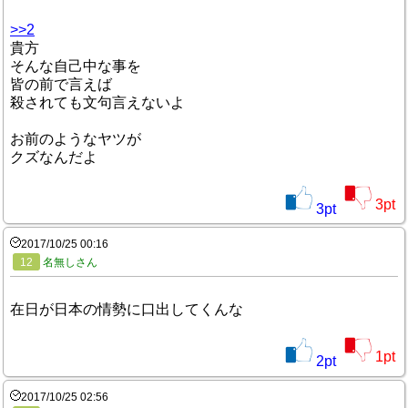
>>2
貴方
そんな自己中な事を
皆の前で言えば
殺されても文句言えないよ
お前のようなヤツが
クズなんだよ
3
pt
3
pt
2017/10/25 00:16
12
名無しさん
在日が日本の情勢に口出してくんな
1
pt
2
pt
2017/10/25 02:56