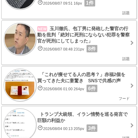
1件
2026/08/07 09:51 16pv
話題
玉川徹氏、包丁男に発砲した警官の行
NEW
動を批判「絶対に死刑にならない犯罪を警察
官が死刑にしてしまった」
8件
2026/08/07 08:48 231pv
話題
「これが痩せてる人の思考？」赤福2個を
買ってきた夫に妻驚き SNSで共感の声
6件
2026/08/06 01:00 264pv
フード
トランプ大統領、イラン情勢を巡る発言で
巨額の利益か
3件
2026/08/04 00:13 205pv