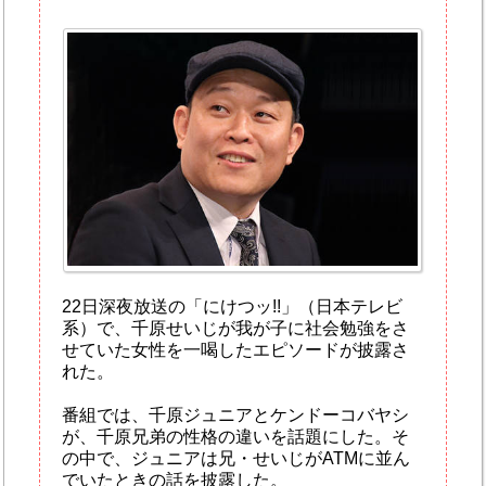
22日深夜放送の「にけつッ!!」（日本テレビ
系）で、千原せいじが我が子に社会勉強をさ
せていた女性を一喝したエピソードが披露さ
れた。
番組では、千原ジュニアとケンドーコバヤシ
が、千原兄弟の性格の違いを話題にした。そ
の中で、ジュニアは兄・せいじがATMに並ん
でいたときの話を披露した。