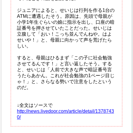
ジュニアによると、せいじは行列を作る1台の
ATMに遭遇したそう。原因は、先頭で母親が
小学1年生ぐらいの娘に指示を出し、口座の暗
証番号を押させていたことだった。せいじは
立腹して「おい！こっち並んでんねや。はよ
せいや！」と、母親に向かって声を荒げたら
しい。
すると、母親はひるまず「この子に社会勉強
させてるんです！」と言い返したそう。する
と、せいじは「人前で大きな声で暗証番号言
うたらあかん。これが社会勉強の1ページ目じ
ゃ！」と、さらなる勢いで注意をしたという
のだ。
↓全文はソースで
http://news.livedoor.com/article/detail/1378743
0/