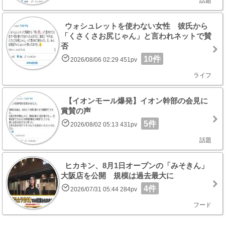
話題
ウォシュレットを使わない女性 彼氏から
「くさくさお尻じゃん」と言われネットで賛
否
10件
2026/08/06 02:29 451pv
ライフ
【イオンモール爆発】イオン幹部の会見に
賞賛の声
5件
2026/08/02 05:13 431pv
話題
ヒカキン、8月1日オープンの「みそきん」
大阪店を公開 規模は過去最大に
4件
2026/07/31 05:44 284pv
フード