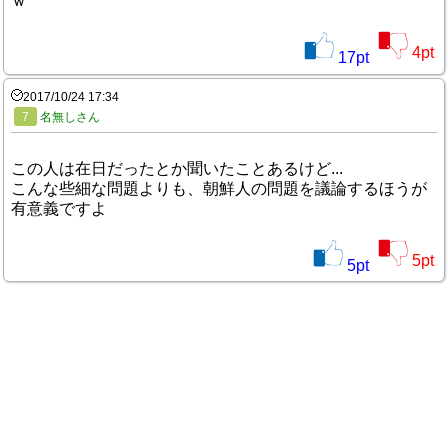
ｗ
4
pt
17
pt
2017/10/24 17:34
7
名無しさん
この人は在日だったとか聞いたことあるけど...
こんな些細な問題よりも、朝鮮人の問題を議論するほうが
有意義ですよ
5
pt
5
pt