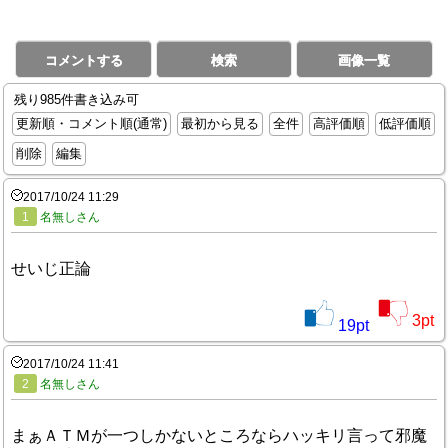
コメントする
検索
画像一覧
残り985件書き込み可
更新順・コメント順(通常)
最初から見る
全件
高評価順
低評価順
削除
編集
2017/10/24 11:29
1
名無しさん
せいじ正論
3
pt
19
pt
2017/10/24 11:41
2
名無しさん
まぁＡＴＭが一つしかないところならハッキリ言って邪魔