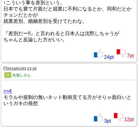
↑こういう事を差別という。
日本でも嘗て片親だと就業に不利になるとか、同和だとか
チョンだとかが
就業差別、婚姻差別を受けてたわな。
『差別だー!!』と言われると日本人は沈黙しちゃうが
ちゃんと反論した方がいい。
7
pt
24
pt
2018/01/03 23:26
7
名無しさん
>>4
モラルや規制の無いネット動画見てる方がそりゃ面白いと
いうガキの発想
12
pt
3
pt