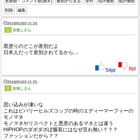
更新順・コメント順(通常)
最初から見る
全件
高評価順
低評価順
削除
編集
2018/01/03 21:24
1
名無しさん
黒塗りのどこが差別だよ
日本人だって差別されてるから…
8
pt
54
pt
2018/01/03 21:25
2
名無しさん
思い込みが凄いな
これはビバリーヒルズコップの時のエディーマーフィーの
モノマネ
モノマネやリスペクトと悪意のあるマネとは違う
HIPHOPのダボダボぼ服装にはなぜ言わ無い？？？
ファッションだから？？