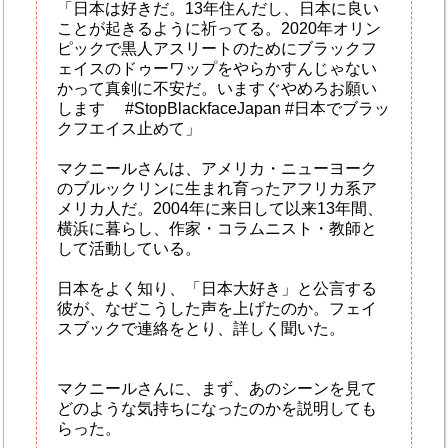
「日本は好きだ。13年住んだし、日本に良い
ことが起きるように祈ってる。2020年オリン
ピックで黒人アスリートのためにブラックフ
ェイスのドゥーワップをやらかすんじゃない
かって真剣に不安だ。いますぐやめろお願い
します #StopBlackfaceJapan #日本でブラッ
クフエイス止めて」
マクニールさんは、アメリカ・ニューヨーク
のブルックリンに生まれ育ったアフリカ系ア
メリカ人だ。2004年に来日して以来13年間、
横浜に暮らし、作家・コラムニスト・教師と
して活動している。
日本をよく知り、「日本大好き」と公言する
彼が、なぜこうした声を上げたのか。フェイ
スブックで連絡をとり、詳しく聞いた。
マクニールさんに、まず、あのシーンを見て
どのような気持ちになったのかを説明しても
らった。