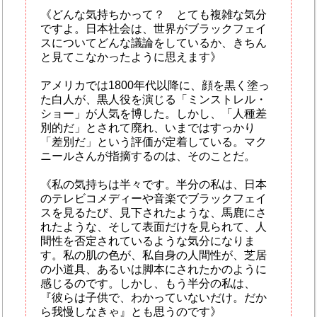
《どんな気持ちかって？ とても複雑な気分
ですよ。日本社会は、世界がブラックフェイ
スについてどんな議論をしているか、きちん
と見てこなかったように思えます》
アメリカでは1800年代以降に、顔を黒く塗っ
た白人が、黒人役を演じる「ミンストレル・
ショー」が人気を博した。しかし、「人種差
別的だ」とされて廃れ、いまではすっかり
「差別だ」という評価が定着している。マク
ニールさんが指摘するのは、そのことだ。
《私の気持ちは半々です。半分の私は、日本
のテレビコメディーや音楽でブラックフェイ
スを見るたび、見下されたような、馬鹿にさ
れたような、そして表面だけを見られて、人
間性を否定されているような気分になりま
す。私の肌の色が、私自身の人間性が、芝居
の小道具、あるいは脚本にされたかのように
感じるのです。しかし、もう半分の私は、
『彼らは子供で、わかっていないだけ。だか
ら我慢しなきゃ』とも思うのです》