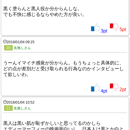
黒く塗らんと黒人役か分からんしな。
でも不快に感じるならやめた方が良い。
5
pt
3
pt
2018/01/04 09:25
20
名無しさん
うーんイマイチ感覚が分からん。もうちょっと具体的に、
どの点が差別だと受け取られる行為なのかインタビューし
て欲しいわ。
2
pt
4
pt
2018/01/04 10:52
21
名無しさん
黒人は黒い肌が恥ずかしいと思ってるのかしら
エディーマーフィーの映画面白いし、日本人は黒とか白と