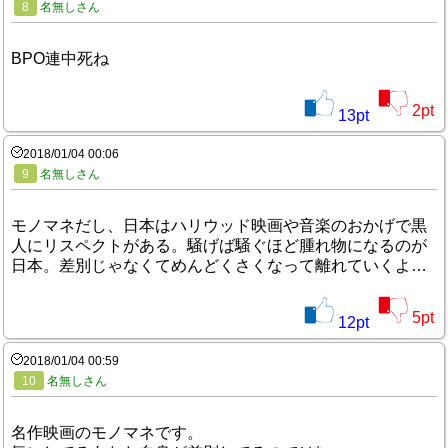
8
名無しさん
BPO連中死ね
2
pt
13
pt
2018/01/04 00:06
9
名無しさん
モノマネだし、日本はハリウッド映画や音楽のおかげで黒
人にリスペクトがある。騒げば騒ぐほど腫れ物になるのが
日本。差別じゃなくてめんどくさくなって離れていくよ…
5
pt
12
pt
2018/01/04 00:59
10
名無しさん
名作映画のモノマネです。