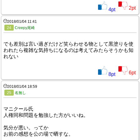
2
pt
4
pt
2018/01/04 11:41
24
Creepy尾崎
でも差別は言い過ぎだけど笑らわせる物として黒塗りを使
われたら複雑な気持ちになるのは考えてみたらそうかも知
れない
6
pt
8
pt
2018/01/04 18:59
25
名無し
マニクール氏
人権同和問題を勉強した方がいいね。
気分が悪い。ってか
お前の感想を公の場で晒すな。