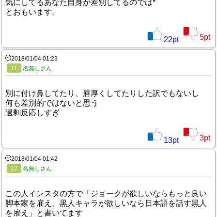
気にしてるあなた自身が差別してるのでは*
とおもいます。
5
pt
22
pt
2018/01/04 01:23
11
名無しさん
別に付け鼻してたり、唇厚くしてたりした訳でもないし
何も差別的ではないと思う
過剰反応しすぎ
3
pt
13
pt
2018/01/04 01:42
12
名無しさん
この人インスタの方で「ジョークが欲しいならもっと良い
脚本家を雇え。黒人キャラが欲しいなら日本語を話す黒人
を雇え」と書いてます