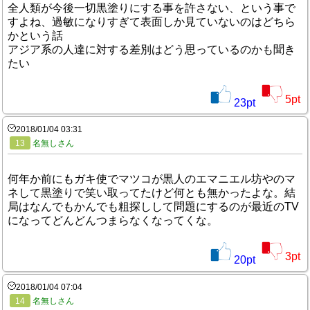
全人類が今後一切黒塗りにする事を許さない、という事で
すよね、過敏になりすぎて表面しか見ていないのはどちら
かという話
アジア系の人達に対する差別はどう思っているのかも聞き
たい
5
pt
23
pt
2018/01/04 03:31
13
名無しさん
何年か前にもガキ使でマツコが黒人のエマニエル坊やのマ
ネして黒塗りで笑い取ってたけど何とも無かったよな。結
局はなんでもかんでも粗探しして問題にするのが最近のTV
になってどんどんつまらなくなってくな。
3
pt
20
pt
2018/01/04 07:04
14
名無しさん