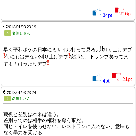
6
pt
34
pt
2018/01/03 23:19
5
名無しさん
早く平和ボケの日本にミサイル打って見ろよ
刈り上げデブ
何にも出来ない刈り上げデブ
安部と、トランプ笑ってま
すよ！はったりデブ
21
pt
4
pt
2018/01/03 23:24
6
名無しさん
蔑視と差別は本来は違う。
差別ってのは相手の権利を奪う事だ。
同じトイレを使わせない、レストランに入れない、意味も
なく暴力を受ける