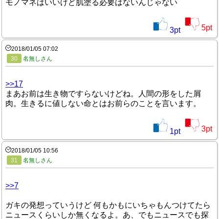
モノマネはいいけど肌塗る必要はないんじゃない
5
pt
3
pt
2018/01/05 07:02
30
名無しさん
>>17
まあお前は生き物ですらないけどね。人間の形をした屑
肉。生きるに値しない命とはお前らのことを言います。
3
pt
1
pt
2018/01/05 10:56
31
名無しさん
>>7
ガキの発想っていうけど 何もかもにいちゃもんつけてたら
ニュースくらいしか無くなるよ。あ、でもニュースでも探