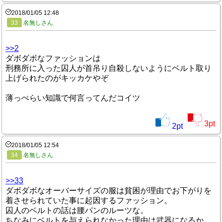
2018/01/05 12:48
33
名無しさん
>>2
ダボダボなファッションは
刑務所に入った囚人が首吊り自殺しないようにベルト取り
上げられたのがキッカケやぞ
薄っぺらい知識で何言ってんだコイツ
3
pt
2
pt
2018/01/05 12:54
34
名無しさん
>>33
ダボダボなオーバーサイズの服は貧困が理由でお下がりを
着させられていた事に起因するファッション。
囚人のベルトの話は腰パンのルーツな。
ちなみにベルトを与えられなかった理由は武器になるか