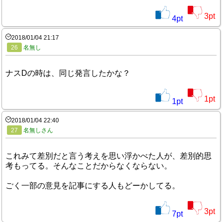
3
pt
4
pt
2018/01/04 21:17
26
名無し
ナスDの時は、同じ発言したかな？
1
pt
1
pt
2018/01/04 22:40
27
名無しさん
これみて差別だと言う考えを思い浮かべた人が、差別的思
考もってる。そんなことだからなくならない。
ごく一部の意見を記事にする人もどーかしてる。
3
pt
7
pt