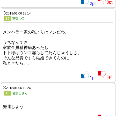
0
pt
2
pt
2018/01/06 18:14
15
草薙少佐
メンヘラ一家の私よりはマシだわ。
うちなんてさ
家族全員精神病あったし
トト様はウンコ漏らして死んじゃうしさ。
そんな兄貴ですら結婚できてんのに
私ときたら。。
1
pt
1
pt
2018/01/06 19:24
16
名無しさん
発達しよう