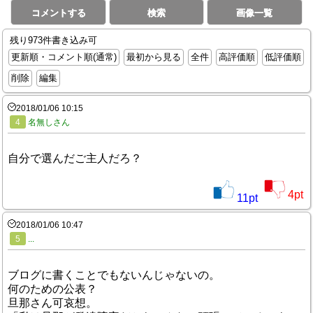
コメントする
検索
画像一覧
残り973件書き込み可
更新順・コメント順(通常)
最初から見る
全件
高評価順
低評価順
削除
編集
2018/01/06 10:15
4
名無しさん
自分で選んだご主人だろ？
4
pt
11
pt
2018/01/06 10:47
5
...
ブログに書くことでもないんじゃないの。
何のための公表？
旦那さん可哀想。