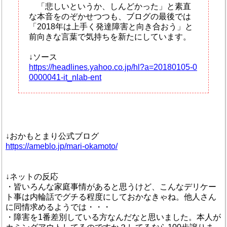
「悲しいというか、しんどかった」と素直
な本音をのぞかせつつも、ブログの最後では
「2018年は上手く発達障害と向き合おう」と
前向きな言葉で気持ちを新たにしています。
↓ソース
https://headlines.yahoo.co.jp/hl?a=20180105-0
0000041-it_nlab-ent
↓おかもとまり公式ブログ
https://ameblo.jp/mari-okamoto/
↓ネットの反応
・皆いろんな家庭事情があると思うけど、こんなデリケー
ト事は内輪話でグチる程度にしておかなきゃね。他人さん
に同情求めるようでは・・・
・障害を1番差別している方なんだなと思いました。本人が