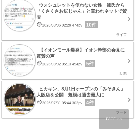
ウォシュレットを使わない女性 彼氏から
「くさくさお尻じゃん」と言われネットで賛
否
10件
2026/08/06 02:29 474pv
ライフ
【イオンモール爆発】イオン幹部の会見に
賞賛の声
5件
2026/08/02 05:13 454pv
話題
ヒカキン、8月1日オープンの「みそきん」
大阪店を公開 規模は過去最大に
4件
2026/07/31 05:44 303pv
フード
PAGE top