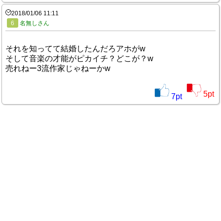
2018/01/06 11:11
6
名無しさん
それを知ってて結婚したんだろアホがw
そして音楽の才能がピカイチ？どこが？w
売れねー3流作家じゃねーかw
5
pt
7
pt