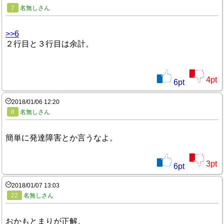
7
名無しさん
>>6
２行目と３行目は余計。
4
pt
6
pt
2018/01/06 12:20
8
名無しさん
簡単に発達障害とか言うなよ。
3
pt
6
pt
2018/01/07 13:03
22
名無しさん
おかもとまりが正解。