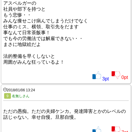
アスペルガーの
社員や部下を持つと
もう悲惨・・
みんな痩せこけ病んでしまうだけでなく
仕事のミス、横領、取引先をだます
事なんて日常茶飯事！
でも今の労働法では解雇できない・・
まさに地獄絵だよ
法的整備を早くしないと
周囲がみんな狂っているよ！
0
pt
3
pt
2018/01/06 13:24
9
名無しさん
ただの愚痴。ただの夫婦ケンカ。発達障害とかのレベルの
話じゃない。幸せ自慢。旦那自慢。