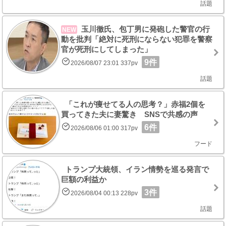
話題
玉川徹氏、包丁男に発砲した警官の行
NEW
動を批判「絶対に死刑にならない犯罪を警察
官が死刑にしてしまった」
9件
2026/08/07 23:01 337pv
話題
「これが痩せてる人の思考？」赤福2個を
買ってきた夫に妻驚き SNSで共感の声
6件
2026/08/06 01:00 317pv
フード
トランプ大統領、イラン情勢を巡る発言で
巨額の利益か
3件
2026/08/04 00:13 228pv
話題