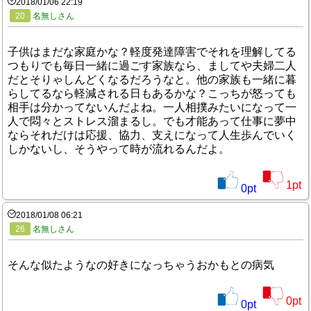
2018/01/06 22:19
20
名無しさん
子供はまだな家庭かな？軽度発達障害でそれを理解してる
つもりでも毎日一緒に過ごす家族なら、ましてや夫婦二人
だとそりゃしんどくなるだろうなと。他の家族も一緒に暮
らしてるなら軽減される日もあるかな？こっちが怒っても
相手は分かってないんだよね。一人相撲みたいになって一
人で悶々とストレス溜まるし。でも才能あって仕事に夢中
ならそれだけは応援、協力、支えになって人生歩んでいく
しかないし、そうやって時が流れるんだよ。
1
pt
0
pt
2018/01/08 06:21
26
名無しさん
そんな似たようなの好きになっちゃうおかもとの病気
0
pt
0
pt