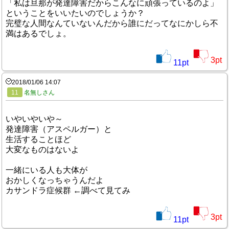
「私は旦那が発達障害だからこんなに頑張っているのよ」
ということをいいたいのでしょうか？
完璧な人間なんていないんだから誰にだってなにかしら不
満はあるでしょ。
3
pt
11
pt
2018/01/06 14:07
11
名無しさん
いやいやいや～
発達障害（アスペルガー）と
生活することほど
大変なものはないよ
一緒にいる人も大体が
おかしくなっちゃうんだよ
カサンドラ症候群 ←調べて見てみ
3
pt
11
pt