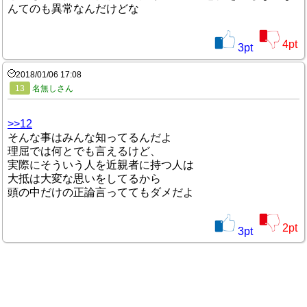
んてのも異常なんだけどな
4
pt
3
pt
2018/01/06 17:08
13
名無しさん
>>12
そんな事はみんな知ってるんだよ
理屈では何とでも言えるけど、
実際にそういう人を近親者に持つ人は
大抵は大変な思いをしてるから
頭の中だけの正論言っててもダメだよ
2
pt
3
pt