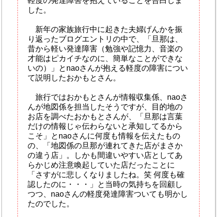
軽度の発達障害を抱えていることを告白しま
した。
新年の家族旅行中に起きた夫婦げんかを振
り返ったブログエントリの中で、「旦那は、
昔から軽い発達障害（勉強や記憶力、音楽の
才能はピカイチなのに、簡単なことができな
いの）」とnaoさんが抱える軽度の障害につい
て説明したおかもとさん。
旅行ではおかもとさんが情報収集係、naoさ
んが地図係を担当したそうですが、目的地の
お店を調べたおかもとさんが、「旦那は言葉
だけの情報じゃ伝わらないと承知してるから
こそ」とnaoさんに何度も情報を伝えたもの
の、「地図係の旦那が連れてきた店がまさか
の違う店」。しかも間違いやすい店としてあ
らかじめ注意喚起していた店だったことに
「さすがに悲しくなりましたね。笑 何度も確
認したのに・・・」と当時の気持ちを回顧し
つつ、naoさんの軽度発達障害ついても明かし
たのでした。