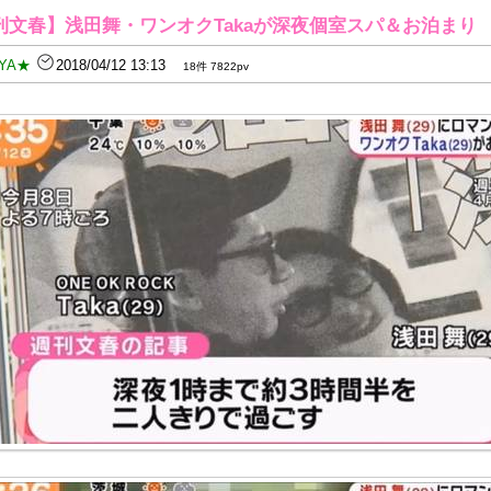
刊文春】浅田舞・ワンオクTakaが深夜個室スパ＆お泊まり
YA★
2018/04/12 13:13
18件 7822pv