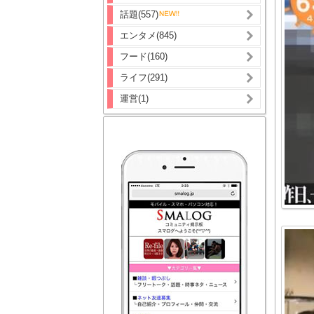
話題(557)
エンタメ(845)
フード(160)
ライフ(291)
運営(1)