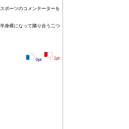
スポーツのコメンテーターを
半身裸になって隣り合う二つ
1
pt
0
pt