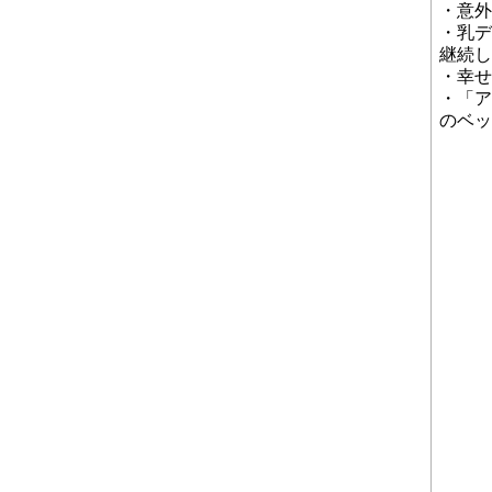
・意外
・乳デ
継続し
・幸
・「ア
のベッ