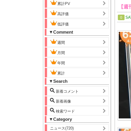
累計PV
【週
高評価
SA
0
低評価
▼Comment
週間
月間
年間
累計
▼Search
新着コメント
新着画像
検索ワード
▼Category
ニュース(720)