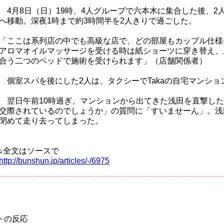
4月8日（日）19時、4人グループで六本木に集合した後、2
へ移動。深夜1時まで約3時間半を2人きりで過ごした。
「ここは系列店の中でも高級な店で、どの部屋もカップル仕様
アロマオイルマッサージを受ける時は紙ショーツに穿き替え、
合う二つのベッドで施術を受けられます」（店舗関係者）
個室スパを後にした2人は、タクシーでTakaの自宅マンショ
翌日午前10時過ぎ、マンションから出てきた浅田を直撃した
交際されているのでしょうか」の質問に「すいませーん」。浅
閉めて走り去ってしまった。
↓全文はソースで
http://bunshun.jp/articles/-/6975
トの反応