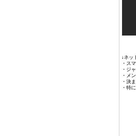
↓ネッ
・スマ
・ジャ
・メン
・決ま
・特に