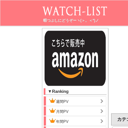
暇つぶしにどうぞーヽ(＞。＜*)ノ
▼Ranking
週間PV
月間PV
カテ
年間PV