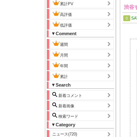
累計PV
渋谷
高評価
SA
0
低評価
▼Comment
週間
月間
年間
累計
▼Search
新着コメント
新着画像
検索ワード
▼Category
ニュース(720)