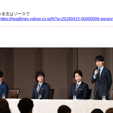
↓全文はソースで
https://headlines.yahoo.co.jp/hl?a=20180415-00000099-spnan