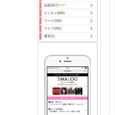
話題(557)
エンタメ(845)
フード(160)
ライフ(291)
運営(1)