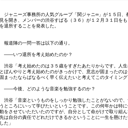
ジャニーズ事務所の人気グループ「関ジャニ∞」が１５日、
見を開き、メンバーの渋谷すばる（３６）が１２月３１日をも
を退所することを発表した。
報道陣の一問一答は以下の通り。
――いつ退所を考え始めたのか？
渋谷「考え始めたのは３５歳をすぎたあたりからです。人生
とぼんやりと考え始めたのがきっかけで、意志が固まったのは
固まったならばなるべく早く伝えたいと考えてこのタイミング
――今後、どのような音楽を勉強するのか？
渋谷「音楽というものをしっかり勉強したことがないので、
うところにいって学びたいということです。この何年かは特に
動をさせていただいたのですが、自分として命がけで取り組ん
先は自分の責任でどれだけできるかということに一生を懸けた
した」