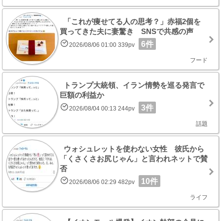
「これが痩せてる人の思考？」赤福2個を
買ってきた夫に妻驚き SNSで共感の声
6件
2026/08/06 01:00 339pv
フード
トランプ大統領、イラン情勢を巡る発言で
巨額の利益か
3件
2026/08/04 00:13 244pv
話題
ウォシュレットを使わない女性 彼氏から
「くさくさお尻じゃん」と言われネットで賛
否
10件
2026/08/06 02:29 482pv
ライフ