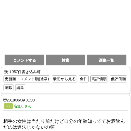
コメントする
検索
画像一覧
残り967件書き込み可
更新順・コメント順(通常)
最初から見る
全件
高評価順
低評価順
削除
編集
2018/06/09 01:30
22
名無しさん
相手の女性は当たり前だけど自分の年齢知っててお酒飲ん
だのは違法じゃないの笑