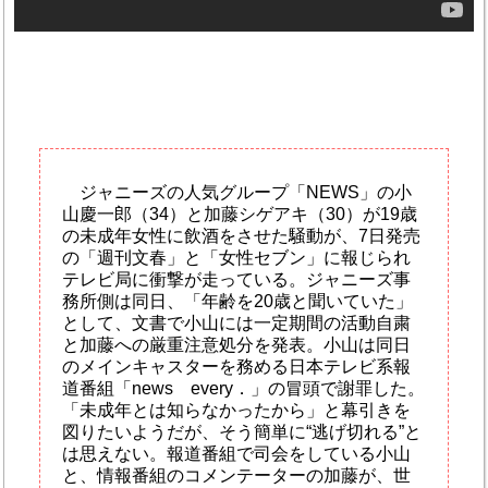
ジャニーズの人気グループ「NEWS」の小
山慶一郎（34）と加藤シゲアキ（30）が19歳
の未成年女性に飲酒をさせた騒動が、7日発売
の「週刊文春」と「女性セブン」に報じられ
テレビ局に衝撃が走っている。ジャニーズ事
務所側は同日、「年齢を20歳と聞いていた」
として、文書で小山には一定期間の活動自粛
と加藤への厳重注意処分を発表。小山は同日
のメインキャスターを務める日本テレビ系報
道番組「news every．」の冒頭で謝罪した。
「未成年とは知らなかったから」と幕引きを
図りたいようだが、そう簡単に“逃げ切れる”と
は思えない。報道番組で司会をしている小山
と、情報番組のコメンテーターの加藤が、世