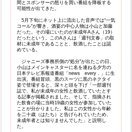
間とスポンサーの怒りを買い番組を降板する
可能性が出てきた。
5月下旬にネット上に流出した音声では“一気
コール”が響き、酒宴の中心人物は小山と加藤
だった。その場にいたのが未成年Aさん（19）
だったという。このAさんは「週刊文春」の取
材に未成年であることと、飲酒したことは認
めている。
ジャニーズ事務所側の“処分”が出たこの日、
小山はメインキャスターに名を連ねる夕方の
日本テレビ系報道番組「news every．」に生
出演。番組冒頭、黒のスーツに黒のネクタイ
姿で登場すると、深々と頭を下げ「一部週刊
誌で、私が未成年の女性と飲酒していたとす
る記事が掲載されました。そして、指摘され
た飲食の場に当時19歳の女性が参加していた
ことが分かりました。私はこの女性から年齢
を二十歳（はたち）と告げられていたため、
未成年者とは知りませんでした」と説明し
た。