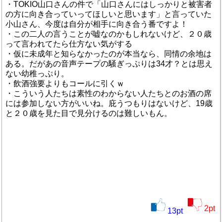
・TOKIO山口さんの件で「山口さんにはしっかりと被害者
の方に向き合っていってほしいと思います」と言っていた
小山さん、今度は自分が相手に向き合う番ですよ！
・この二人の言うことが嘘なのかもしれないけど、２０歳
って言われてたら仕方ない気がする
・仮に未成年と知らなかったのが本当なら、同情の余地は
ある。だがあの音声テープの騒ぎっぷりは34才？とは思え
ない幼稚っぷり。
・飲酒強要よりもコールに引くｗ
・こういう人たちは素性のわからない人たちとのお酒の席
には参加しない方がいいね。庇うつもりはないけど、19歳
と２０歳を見た目で見分けるのは難しいもん。
2
pt
13
pt