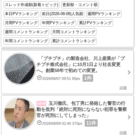
スレッド作成順(新着トピック)
更新順・コメント順
本日PVランキング
前日(2026-08-08)人気順
週間PVランキング
月間PVランキング
年間PVランキング
累計PVランキング
週間コメントランキング
月間コメントランキング
年間コメントランキング
累計コメントランキング
「プチプチ」の製造会社、川上産業が「プ
チプチ株式会社」に10月1日より社名変更
へ。創業58年で初めての変更。
1件
2026/08/07 09:51 95pv
話題
玉川徹氏、包丁男に発砲した警官の行
NEW
動を批判「絶対に死刑にならない犯罪を警察
官が死刑にしてしまった」
11件
2026/08/09 02:40 375pv
話題