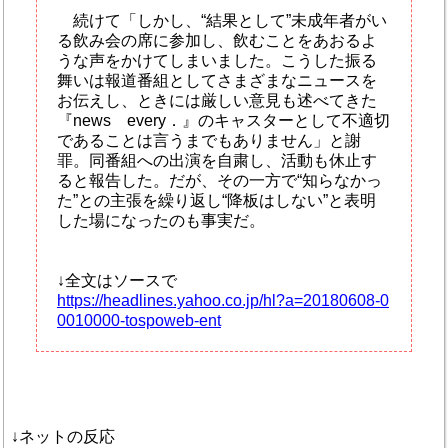
続けて「しかし、“結果として”未成年者がい
る飲み会の席に参加し、飲むことをあおるよ
うな声をかけてしまいました。こうした振る
舞いは報道番組としてさまざまなニュースを
お伝えし、ときには厳しい意見も述べてきた
『news every．』のキャスターとして不適切
であることは言うまでもありません」と謝
罪。同番組への出演を自粛し、活動も休止す
ると報告した。だが、その一方で“知らなかっ
た”との主張を繰り返し“降板はしない”と表明
した場になったのも事実だ。
↓全文はソースで
https://headlines.yahoo.co.jp/hl?a=20180608-0
0010000-tospoweb-ent
↓ネットの反応