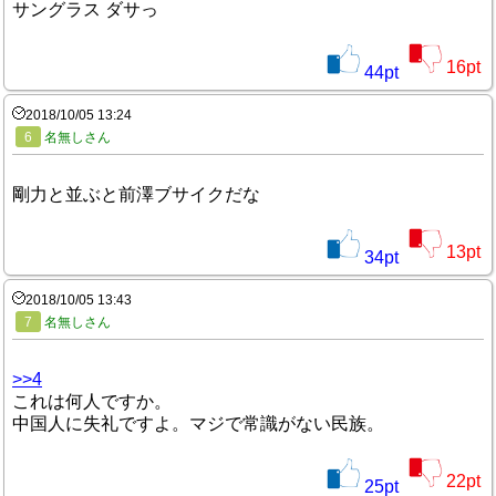
サングラス ダサっ
16
pt
44
pt
2018/10/05 13:24
6
名無しさん
剛力と並ぶと前澤ブサイクだな
13
pt
34
pt
2018/10/05 13:43
7
名無しさん
>>4
これは何人ですか。
中国人に失礼ですよ。マジで常識がない民族。
22
pt
25
pt