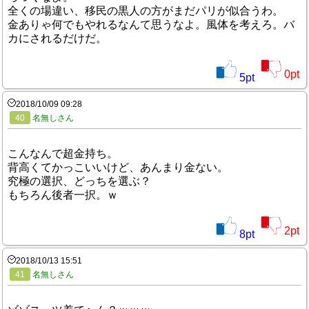
全くの場違い、移民の黒人の方がまだパリが似合うわ。
金ありゃ何でもやれるなんて思うなよ。風体を考えろ。バ
カにされるだけだ。
0
pt
5
pt
2018/10/09 09:28
40
名無しさん
こんなんで超金持ち。
背高くてかっこいいけど、あんまり金ない。
究極の選択、どっちを選ぶ？
もちろん後者一択。ｗ
2
pt
8
pt
2018/10/13 15:51
41
名無しさん