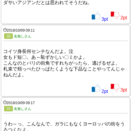
ダサいアジアンだとは思われてそうだね。
2
pt
3
pt
2018/10/09 09:11
38
名無しさん
コイツ身長何センチなんだよ。泣
女もド短〇。あ～恥ずかしい〇ミかよ。
こんなのとパリの街角ですれちがったら、逃げるぜよ。
札束で頬っぺたひっぱたくような下品なことやってんじゃ
ねんだよ。
3
pt
2
pt
2018/10/09 09:17
39
名無しさん
うわ～っ、こんなんで、ガラにもなくヨーロッパの街をう
ろつくなよ。