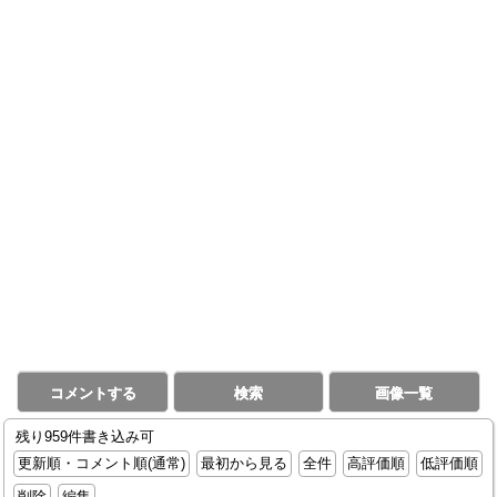
コメントする
検索
画像一覧
残り959件書き込み可
更新順・コメント順(通常)
最初から見る
全件
高評価順
低評価順
削除
編集