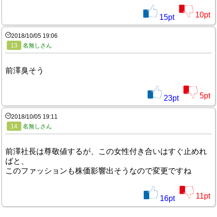
10
pt
15
pt
2018/10/05 19:06
13
名無しさん
前澤臭そう
5
pt
23
pt
2018/10/05 19:11
14
名無しさん
前澤社長は尊敬値するが、この女性付き合いはすぐ止めれ
ばと、
このファッションも株価影響出そうなので変更ですね
11
pt
16
pt