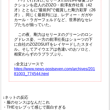
パリで行われたセリーヌの2019年春夏コレ
クションを恋人のZOZO・前澤友作社長（42
才）とともに“最前列”で鑑賞した剛力彩芽（26
才）。同じく最前列には、レディー・ガガや
カール・ラガーフェルドなど、世界的なセレ
ブたちが揃っていた。
この夜、剛力はセリーヌのグリーンのロン
グドレス姿、一方の前澤社長はショーツの下
に自社のZOZOSUITをレイヤードしたスタイ
ル。そしてアイウエアは色違いのおソロと、
相変わらずのラブラブぶり。
↓全文はソースで
https://www.news-postseven.com/archives/201
81003_774544.html
↓ネットの反応
・服のセンスはなんだこれ
・THEセレブって感じで面白すぎる