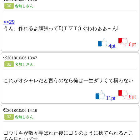
30
名無しさん
>>29
うん、作れるよ頑張ってΣ(Ｔ▽Ｔ;) ぐわわぁぁ～ん!
6
pt
4
pt
2018/10/06 13:47
31
名無しさん
これがオシャレだと言うのなら俺は一生ダサくて構わない
6
pt
11
pt
2018/10/06 14:16
32
名無しさん
ゴウリキが散々弄ばれた後にゴミのように捨てられるとこ
ろを見たいです