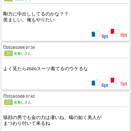
剛力に中出ししてるのかな？？
羨ましい。俺もやりたい
8
pt
9
pt
2018/10/06 07:34
26
名無しさん
よく見たらzozoスーツ着てるのウケるな
5
pt
6
pt
2018/10/06 07:42
27
名無しさん
猿顔の男でも金の力は凄いね、蟻の如く美人が
まつわり付いて来るね