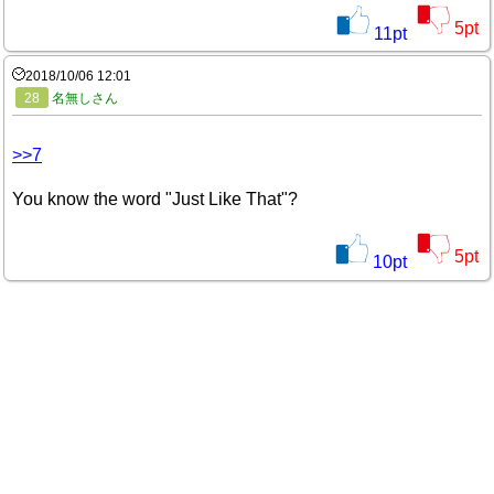
5
pt
11
pt
2018/10/06 12:01
28
名無しさん
>>7
You know the word "Just Like That"?
5
pt
10
pt