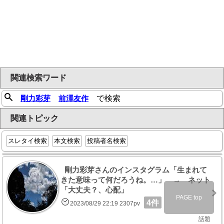
関連検索ワード
剛力彩芽
前澤友作
で検索
関連トピック
スレタイ検索
本文検索
投稿者名検索
剛力彩芽さんのインスタグラム「生まれて
きた意味って何だろうね。…」 → ネット
「大丈夫？、心配」
PAGE top
4件
2023/08/29 22:19 2307pv
話題