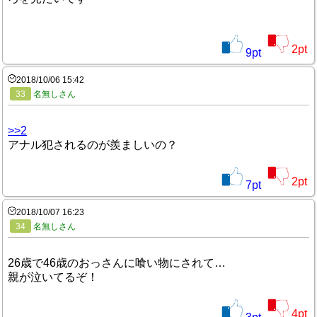
2
pt
9
pt
2018/10/06 15:42
33
名無しさん
>>2
アナル犯されるのが羨ましいの？
2
pt
7
pt
2018/10/07 16:23
34
名無しさん
26歳で46歳のおっさんに喰い物にされて…
親が泣いてるぞ！
4
pt