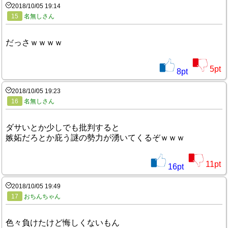
2018/10/05 19:14
15
名無しさん
だっさｗｗｗｗ
5
pt
8
pt
2018/10/05 19:23
16
名無しさん
ダサいとか少しでも批判すると
嫉妬だろとか庇う謎の勢力が湧いてくるぞｗｗｗ
11
pt
16
pt
2018/10/05 19:49
17
おちんちゃん
色々負けたけど悔しくないもん