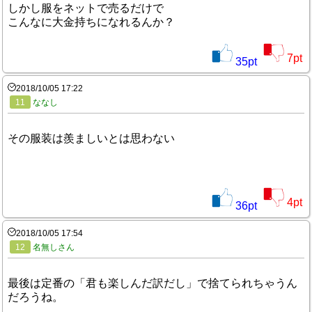
しかし服をネットで売るだけで
こんなに大金持ちになれるんか？
7
pt
35
pt
2018/10/05 17:22
11
ななし
その服装は羨ましいとは思わない
4
pt
36
pt
2018/10/05 17:54
12
名無しさん
最後は定番の「君も楽しんだ訳だし」で捨てられちゃうん
だろうね。