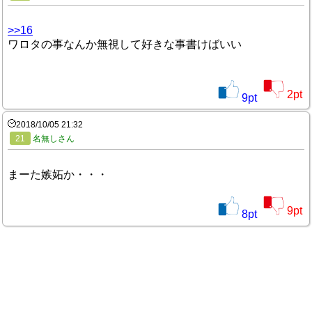
>>16
ワロタの事なんか無視して好きな事書けばいい
2
pt
9
pt
2018/10/05 21:32
21
名無しさん
まーた嫉妬か・・・
9
pt
8
pt