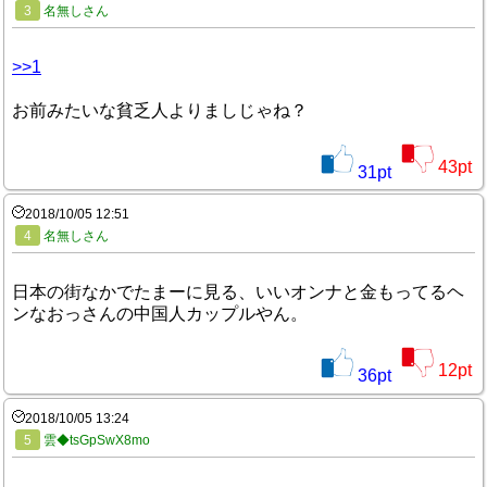
3
名無しさん
>>1
お前みたいな貧乏人よりましじゃね？
43
pt
31
pt
2018/10/05 12:51
4
名無しさん
日本の街なかでたまーに見る、いいオンナと金もってるヘ
ンなおっさんの中国人カップルやん。
12
pt
36
pt
2018/10/05 13:24
5
雲◆tsGpSwX8mo