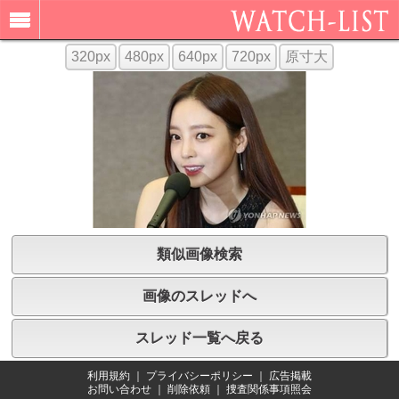
320px
480px
640px
720px
原寸大
類似画像検索
画像のスレッドへ
スレッド一覧へ戻る
利用規約
｜
プライバシーポリシー
｜
広告掲載
お問い合わせ
｜
削除依頼
｜
捜査関係事項照会