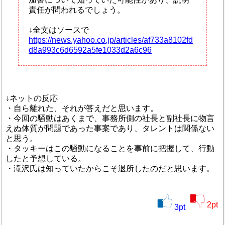
責任が問われるでしょう。
↓全文はソースで
https://news.yahoo.co.jp/articles/af733a8102fd
d8a993c6d6592a5fe1033d2a6c96
↓ネットの反応
・自ら離れた、それが答えだと思います。
・今回の騒動はあくまで、事務所側の社長と副社長に物言
えぬ体質が問題であった事案であり、タレントは関係ない
と思う。
・タッキーはこの騒動になることを事前に把握して、行動
したと予想している。
・滝沢氏は知っていたからこそ退所したのだと思います。
2
pt
3
pt