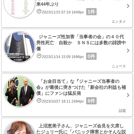
来44年ぶり
1件
2023/11/15 07:19 1649pv
エンタメ
ジャニーズ性加害「当事者の会」の４０代
男性死亡 自殺か ＳＮＳには多数の誹謗中
傷
0件
2023/11/14 15:09 1696pv
ニュース
「お金目当て」な『ジャニーズ当事者の
会』が最後に突きつけた「新会社の利益も補
償」にファンは猛反発
6件
2023/10/27 18:11 2494pv
話題
上沼恵美子さん、ジャニーズ会見を欠席し
たジュリー氏に「パニック障害とかそんな説