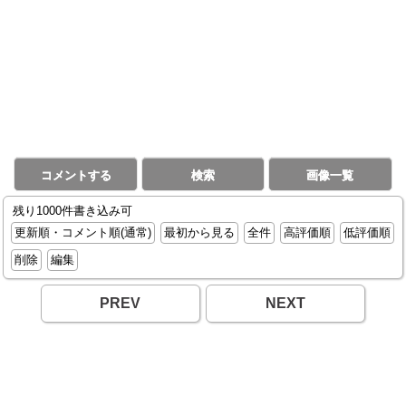
コメントする
検索
画像一覧
残り1000件書き込み可
更新順・コメント順(通常)
最初から見る
全件
高評価順
低評価順
削除
編集
PREV
NEXT