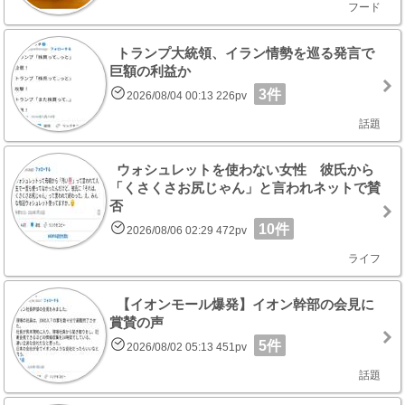
フード
トランプ大統領、イラン情勢を巡る発言で
巨額の利益か
3件
2026/08/04 00:13 226pv
話題
ウォシュレットを使わない女性 彼氏から
「くさくさお尻じゃん」と言われネットで賛
否
10件
2026/08/06 02:29 472pv
ライフ
【イオンモール爆発】イオン幹部の会見に
賞賛の声
5件
2026/08/02 05:13 451pv
話題