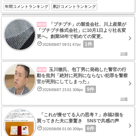
年間コメントランキング
累計コメントランキング
「プチプチ」の製造会社、川上産業が
NEW
「プチプチ株式会社」に10月1日より社名変
更へ。創業58年で初めての変更。
1件
2026/08/07 09:51 67pv
話題
玉川徹氏、包丁男に発砲した警官の行
NEW
動を批判「絶対に死刑にならない犯罪を警察
官が死刑にしてしまった」
9件
2026/08/07 23:01 308pv
話題
「これが痩せてる人の思考？」赤福2個を
買ってきた夫に妻驚き SNSで共感の声
6件
2026/08/06 01:00 309pv