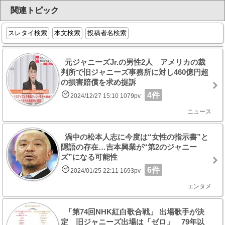
関連トピック
スレタイ検索
本文検索
投稿者名検索
元ジャニーズJr.の男性2人 アメリカの裁
判所で旧ジャニーズ事務所に対し460億円超
の損害賠償を求め提訴
4件
2024/12/27 15:10 1079pv
ニュース
渦中の松本人志に今度は“女性の指示書”と
隠語の存在…吉本興業が“第2のジャニー
ズ”になる可能性
6件
2024/01/25 22:11 1693pv
エンタメ
「第74回NHK紅白歌合戦」 出場歌手が決
定 旧ジャニーズ出場は「ゼロ」 79年以