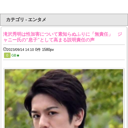
カテゴリ - エンタメ
滝沢秀明は性加害について素知らぬふりに「無責任」 ジ
ャニー氏の“息子”として高まる説明責任の声
0件 1580pv
2023/09/14 14:10
0
GB★