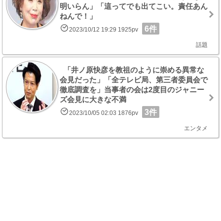
明いらん」「這ってでも出てこい。責任あん
ねんで！」
6件
2023/10/12 19:29 1925pv
話題
「井ノ原快彦を教祖のように崇める異常な
会見だった」「全テレビ局、第三者委員会で
徹底調査を」当事者の会は2度目のジャニー
ズ会見に大きな不満
3件
2023/10/05 02:03 1876pv
エンタメ